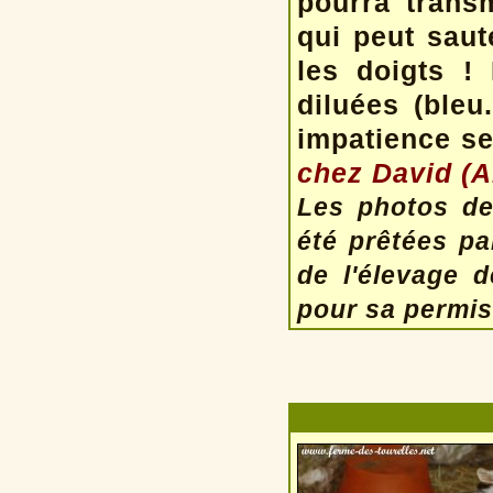
pourra trans
qui peut saut
les doigts !
diluées (bleu.
impatience s
chez David (A
Les photos d
été prêtées p
de l'élevage 
pour sa permiss