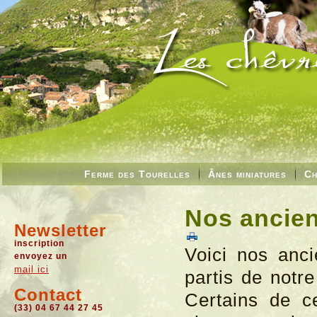
Ferme des Tourelles
Ânes miniatures
Ch
Nos ancien
Newsletter
inscription
Voici nos anci
envoyez un
mail ici
partis de notr
Contact
Certains de c
(33) 04 67 44 27 45