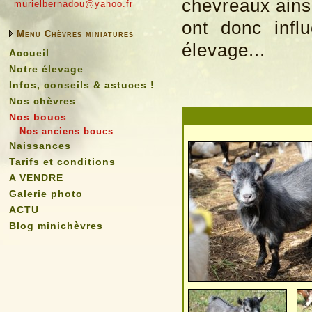
chevreaux ainsi
murielbernadou@yahoo.fr
ont donc influ
Menu Chèvres miniatures
élevage...
Accueil
Notre élevage
Infos, conseils & astuces !
Nos chèvres
Nos boucs
Nos anciens boucs
Naissances
Tarifs et conditions
A VENDRE
Galerie photo
ACTU
Blog minichèvres