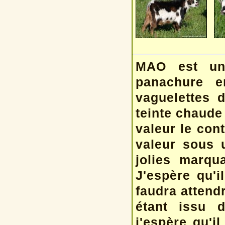
MAO est un
panachure e
vaguelettes d
teinte chaude
valeur le con
valeur sous u
jolies marqu
J'espère qu'i
faudra attend
étant issu 
j'espère qu'i