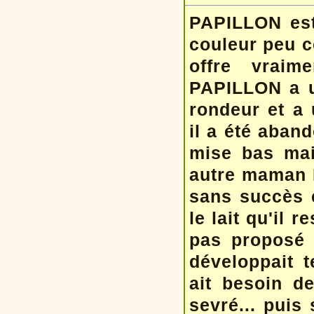
PAPILLON est
couleur peu c
offre vraim
PAPILLON a un
rondeur et a 
il a été aban
mise bas mai
autre maman M
sans succès e
le lait qu'il 
pas proposé 
développait t
ait besoin d
sevré... puis