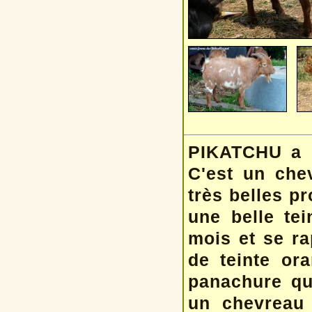
PIKATCHU a é
C'est un che
très belles pr
une belle tei
mois et se r
de teinte or
panachure qu
un chevreau 