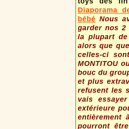
toys dès fi
Diaporama d
bébé
Nous av
garder nos 2
la plupart d
alors que que
celles-ci so
MONTITOU ou 
bouc du groupe
et plus extrav
refusent les 
vais essayer
extérieure po
entièrement 
pourront êtr