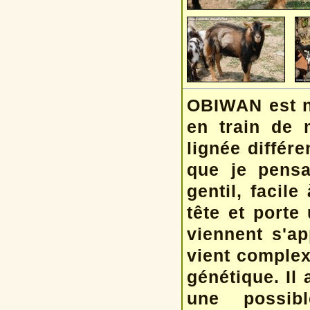
OBIWAN est n
en train de 
lignée différ
que je pens
gentil, facile
tête et porte
viennent s'a
vient complex
génétique. Il 
une possibl