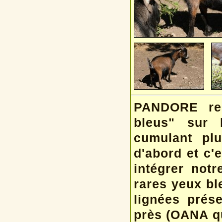
PANDORE rep
bleus" sur 
cumulant plu
d'abord et c'
intégrer not
rares yeux bl
lignées prés
près (OANA qu