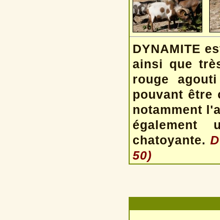
DYNAMITE est 
ainsi que trè
rouge agouti
pouvant être 
notamment l'av
également 
chatoyante.
D
50)