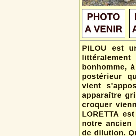
PILOU est u
littéraleme
bonhomme, à 
postérieur q
vient s'appos
apparaître gr
croquer vienn
LORETTA est n
notre ancien
de dilution. 