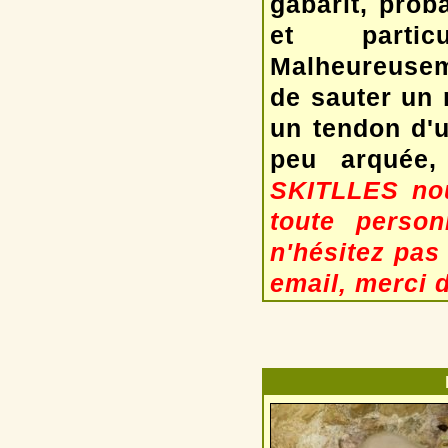
gabarit, prob
et partic
Malheureuseme
de sauter un 
un tendon d'u
peu arquée,
SKITLLES nou
toute person
n'hésitez pas
email, merci 