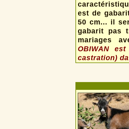
caractéristi
est de gabari
50 cm... il s
gabarit pas 
mariages av
OBIWAN est 
castration) da