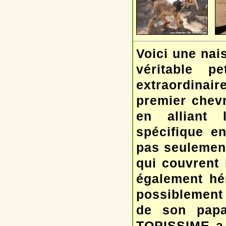
Voici une nai
véritable p
extraordinai
premier chev
en alliant 
spécifique en
pas seulemen
qui couvrent 
également hé
possiblement 
de son papa
TOPISSIME a u