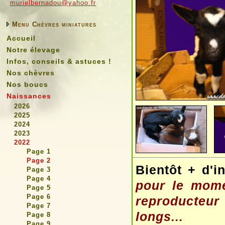
murielbernadou@yahoo.fr
Menu Chèvres miniatures
Accueil
Notre élevage
Infos, conseils & astuces !
Nos chèvres
Nos boucs
Naissances
2026
2025
2024
2023
2022
Page 1
Page 2
Bientôt + d'i
Page 3
Page 4
pour le mome
Page 5
Page 6
reproducteur 
Page 7
longs...
Page 8
Page 9