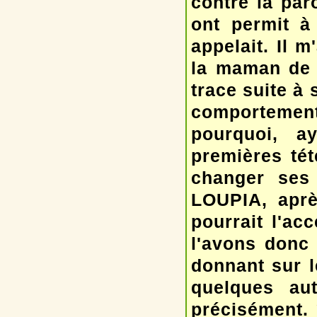
contre la par
ont permit à
appelait. Il m
la maman de 
trace suite à 
comportemen
pourquoi, a
premières tét
changer ses 
LOUPIA, aprè
pourrait l'ac
l'avons donc 
donnant sur l
quelques au
précisément.