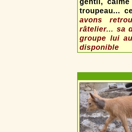
gentil, calme
troupeau... c
avons retr
râtelier... sa
groupe lui au
disponible