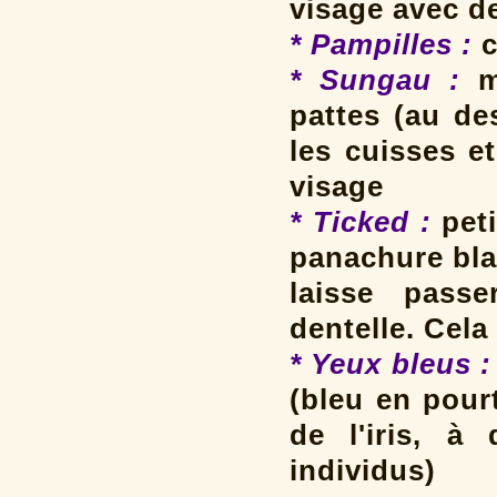
visage avec d
* Pampilles
:
c
* Sungau :
m
pattes (au de
les cuisses e
visage
* Ticked :
peti
panachure bla
laisse passe
dentelle. Cela
* Yeux bleus :
(bleu en pour
de l'iris, à
individus)