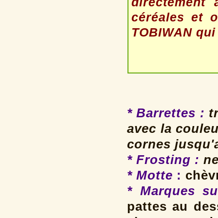
directement 
céréales et o
TOBIWAN qui n
* Barrettes
:
tr
avec la coule
cornes jusqu'
* Frosting
:
ne
* Motte
:
chèvr
* Marques su
pattes au des