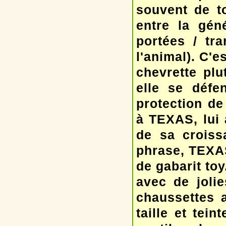
souvent de to
entre la géné
portées / tr
l'animal). C'
chevrette plu
elle se défe
protection d
à TEXAS, lui a
de sa croiss
phrase, TEXAS
de gabarit toy
avec de joli
chaussettes 
taille et tei