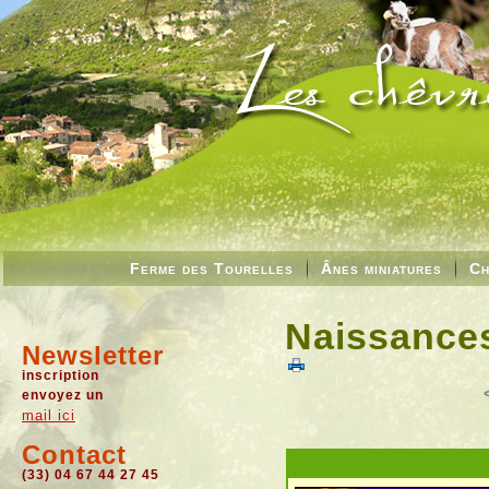
Ferme des Tourelles
Ânes miniatures
Ch
Naissances
Newsletter
inscription
envoyez un
mail ici
Contact
(33) 04 67 44 27 45