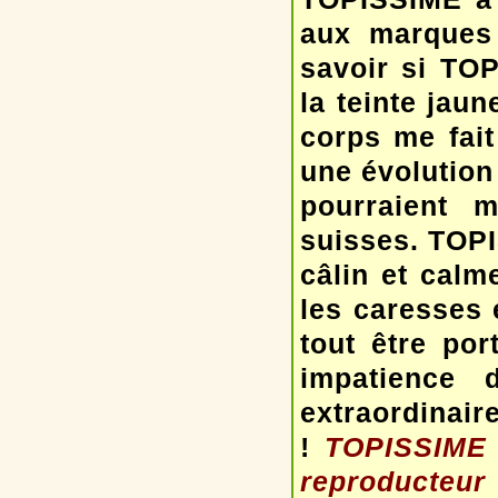
aux marques 
savoir si TO
la teinte jau
corps me fait 
une évolution 
pourraient m
suisses. TOPI
câlin et cal
les caresses 
tout être por
impatience 
extraordinai
!
TOPISSIME e
reproducteur