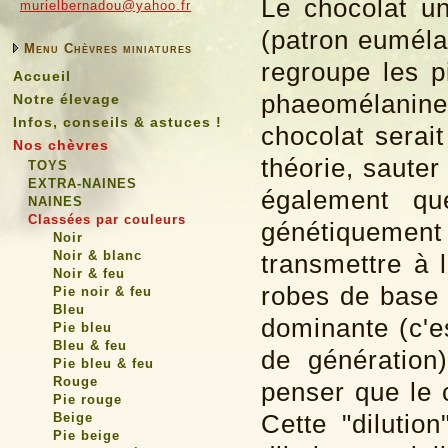
Le chocolat u
murielbernadou@yahoo.fr
(patron euméla
Menu Chèvres miniatures
regroupe les p
Accueil
phaeomélanin
Notre élevage
Infos, conseils & astuces !
chocolat
serai
Nos chèvres
théorie, sauter
TOYS
EXTRA-NAINES
également qu
NAINES
Classées par couleurs
génétiqueme
Noir
Noir & blanc
transmettre à l
Noir & feu
robes de base 
Pie noir & feu
Bleu
dominante (c'e
Pie bleu
Bleu & feu
de génération
Pie bleu & feu
Rouge
penser que le 
Pie rouge
Cette "dilutio
Beige
Pie beige