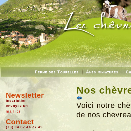
Ferme des Tourelles
Ânes miniatures
Ch
Nos chèvre
Newsletter
inscription
Voici notre chè
envoyez un
mail ici
de nos chevreau
Contact
(33) 04 67 44 27 45