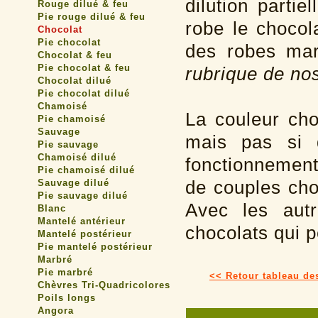
dilution parti
Rouge dilué & feu
Pie rouge dilué & feu
robe le chocol
Chocolat
Pie chocolat
des robes mar
Chocolat & feu
Pie chocolat & feu
rubrique de no
Chocolat dilué
Pie chocolat dilué
Chamoisé
La couleur cho
Pie chamoisé
Sauvage
mais pas si d
Pie sauvage
Chamoisé dilué
fonctionnement
Pie chamoisé dilué
de couples cho
Sauvage dilué
Pie sauvage dilué
Avec les autr
Blanc
Mantelé antérieur
chocolats qui p
Mantelé postérieur
Pie mantelé postérieur
Marbré
Pie marbré
<< Retour tableau de
Chèvres Tri-Quadricolores
Poils longs
Angora