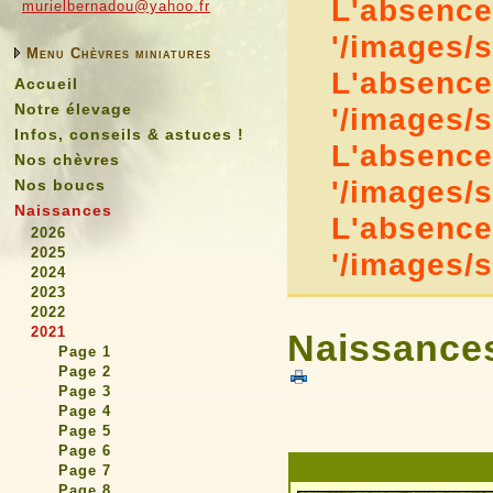
L'absence 
murielbernadou@yahoo.fr
'/images/
Menu Chèvres miniatures
L'absence 
Accueil
Notre élevage
'/images/
Infos, conseils & astuces !
L'absence 
Nos chèvres
'/images/
Nos boucs
Naissances
L'absence 
2026
2025
'/images/
2024
2023
2022
2021
Naissances
Page 1
Page 2
Page 3
Page 4
Page 5
Page 6
Page 7
Page 8