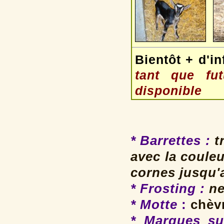
Bientôt + d'in
tant que fu
disponible
* Barrettes
:
tr
avec la coule
cornes jusqu'
* Frosting
:
ne
* Motte
:
chèvr
* Marques su