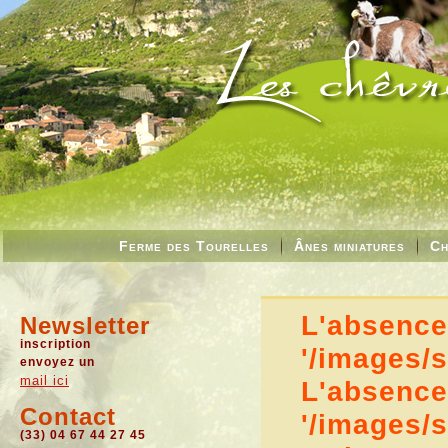
Ferme des Tourelles
Ânes miniatures
Ch
L'absence 
Newsletter
inscription
'/images/
envoyez un
mail ici
L'absence 
Contact
'/images/
(33) 04 67 44 27 45