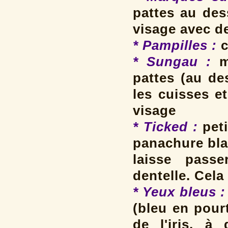
pattes au des
visage avec d
* Pampilles
:
c
* Sungau :
m
pattes (au de
les cuisses e
visage
* Ticked :
peti
panachure bla
laisse passe
dentelle. Cela
* Yeux bleus :
(bleu en pour
de l'iris, à