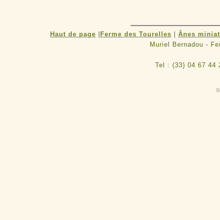
Haut de page
|
Ferme des Tourelles
|
Ânes minia
Muriel Bernadou - F
Tel : (33) 04 67 44
S