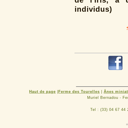
de l'iris, à
individus)
Haut de page
|
Ferme des Tourelles
|
Ânes minia
Muriel Bernadou - F
Tel : (33) 04 67 44
s