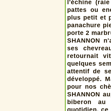
l'échine (ra
pattes ou en
plus petit et 
panachure pi
porte 2 marbr
SHANNON n'a
ses chevrea
retournait v
quelques sem
attentif de 
développé. Ma
pour nos chè
SHANNON aupr
biberon au 
quotidien, ce