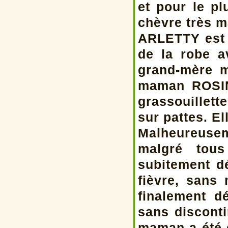
et pour le p
chèvre très m
ARLETTY est u
de la robe 
grand-mère m
maman ROSINA
grassouillet
sur pattes. El
Malheureusem
malgré tous
subitement d
fièvre, sans
finalement d
sans disconti
maman a été é