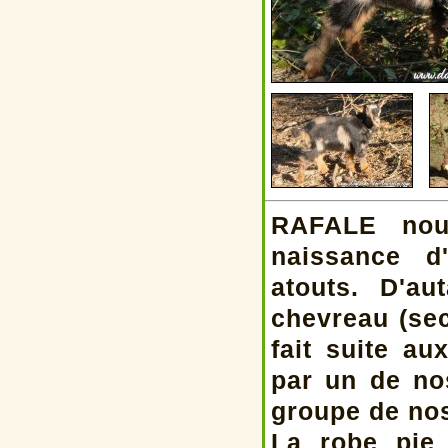
RAFALE nous
naissance d
atouts. D'au
chevreau (se
fait suite a
par un de no
groupe de no
La robe pie