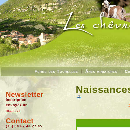
Ferme des Tourelles
Ânes miniatures
Ch
Naissances
Newsletter
inscription
envoyez un
mail ici
Contact
(33) 04 67 44 27 45