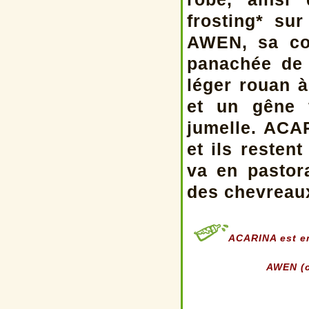
frosting* su
AWEN, sa cou
panachée de
léger rouan à
et un gêne 
jumelle. ACA
et ils reste
va en pastor
des chevreaux
ACARINA est en
AWEN (ca