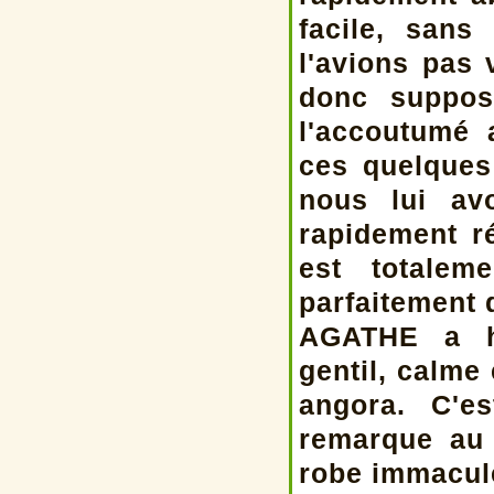
facile, san
l'avions pas 
donc suppos
l'accoutumé
ces quelques
nous lui av
rapidement r
est totale
parfaitement d
AGATHE a hé
gentil, calme
angora. C'e
remarque au 
robe immaculé