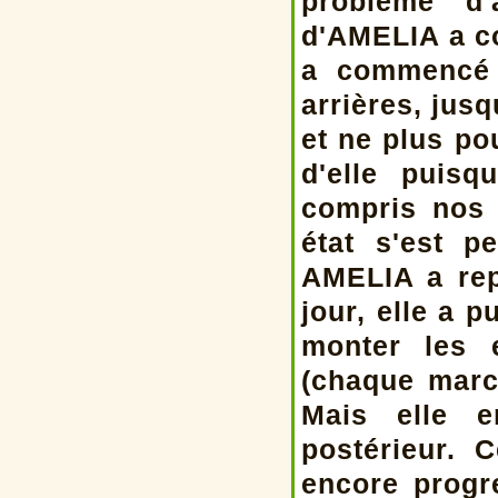
problème d'
d'AMELIA a co
a commencé à
arrières, jus
et ne plus po
d'elle puisq
compris nos 
état s'est p
AMELIA a rep
jour, elle a 
monter les 
(chaque march
Mais elle e
postérieur. 
encore progre