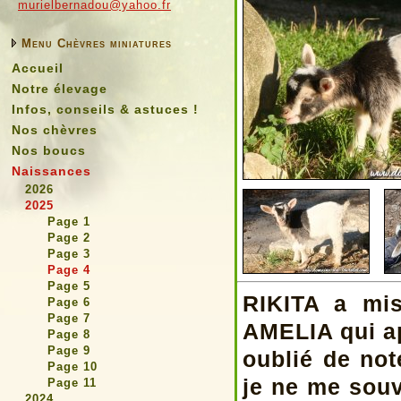
murielbernadou@yahoo.fr
Menu Chèvres miniatures
Accueil
Notre élevage
Infos, conseils & astuces !
Nos chèvres
Nos boucs
Naissances
2026
2025
Page 1
Page 2
Page 3
Page 4
Page 5
RIKITA a mis
Page 6
Page 7
AMELIA qui ap
Page 8
Page 9
oublié de not
Page 10
je ne me souv
Page 11
2024