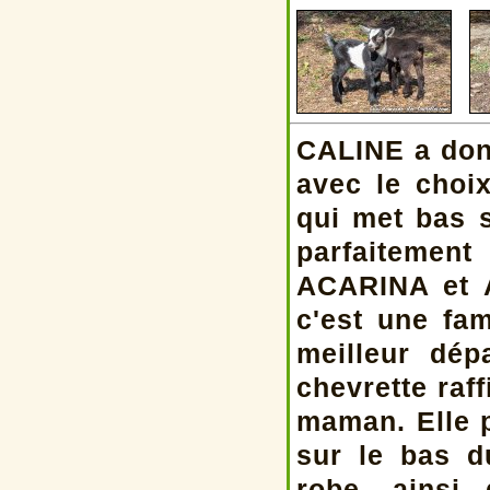
CALINE a don
avec le choix
qui met bas s
parfaitemen
ACARINA et 
c'est une fa
meilleur dép
chevrette raf
maman. Elle 
sur le bas d
robe, ainsi