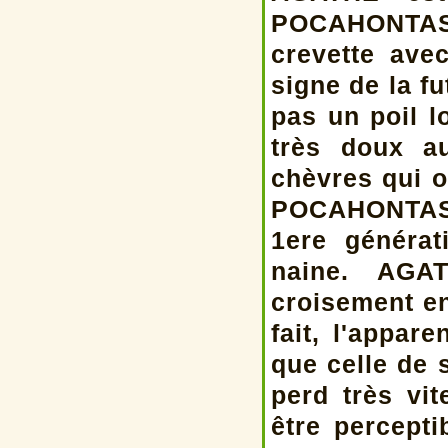
POCAHONTAS 
crevette ave
signe de la f
pas un poil l
très doux a
chèvres qui o
POCAHONTAS e
1ere généra
naine. AGA
croisement e
fait, l'appa
que celle de 
perd très vi
être percepti