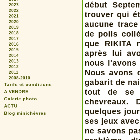
début Septe
2023
2022
trouver qui é
2021
2020
aucune trace
2019
de poils coll
2018
2017
que RIKITA n
2016
2015
après lui av
2014
nous l'avons 
2013
2012
Nous avons d
2011
2008-2010
gabarit de na
Tarifs et conditions
tout de se 
A VENDRE
Galerie photo
chevreaux. 
ACTU
quelques jour
Blog minichèvres
ses jeux ave
ne savons pas