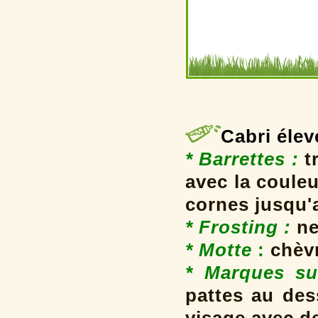
Cabri élev
* Barrettes
:
t
avec la coule
cornes jusqu'
* Frosting
:
ne
* Motte
:
chèv
* Marques su
pattes au des