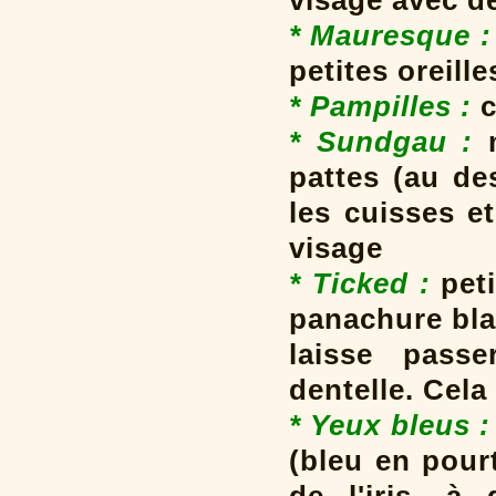
visage avec d
* Mauresque :
petites oreille
* Pampilles
:
c
* Sundgau :
pattes (au de
les cuisses e
visage
* Ticked :
peti
panachure bla
laisse passe
dentelle. Cela
* Yeux bleus :
(bleu en pour