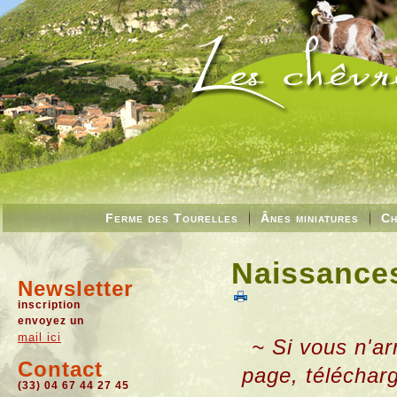
Ferme des Tourelles
Ânes miniatures
Ch
Naissances
Newsletter
inscription
envoyez un
mail ici
~ Si vous n'ar
Contact
page, téléchar
(33) 04 67 44 27 45