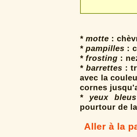
* motte
: chèv
* pampilles
: c
* frosting
: ne
* barrettes
: t
avec la coule
cornes jusqu'
* yeux bleus
pourtour de la
Aller à la 