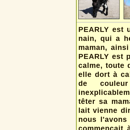
PEARLY est un
nain, qui a 
maman, ainsi
PEARLY est p
calme, toute 
elle dort à c
de couleu
inexplicablem
têter sa mama
lait vienne d
nous l'avons 
commençait à