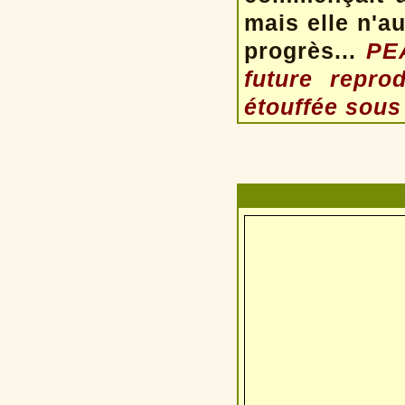
mais elle n'a
progrès...
PEA
future repro
étouffée sous 