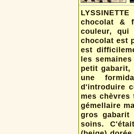
LYSSINETTE 
chocolat & 
couleur, qui
chocolat est p
est difficile
les semaines 
petit gabarit,
une formid
d'introduire 
mes chèvres 
gémellaire ma
gros gabarit
soins. C'éta
(beige) doré