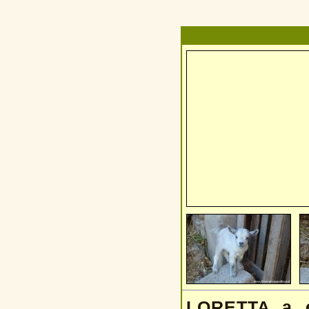
LORETTA a é