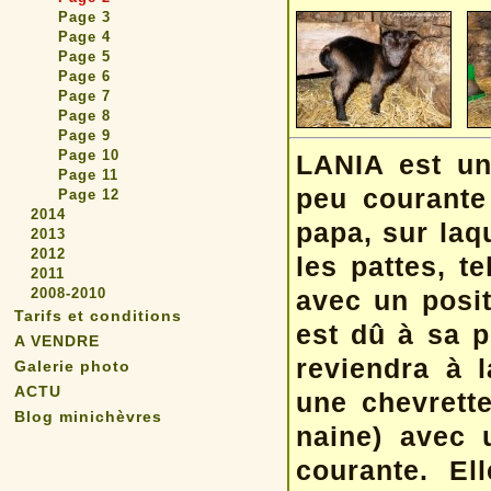
Page 3
Page 4
Page 5
Page 6
Page 7
Page 8
Page 9
Page 10
LANIA est un
Page 11
peu courante
Page 12
2014
papa, sur laq
2013
2012
les pattes, t
2011
2008-2010
avec un posit
Tarifs et conditions
est dû à sa p
A VENDRE
reviendra à 
Galerie photo
ACTU
une chevrette 
Blog minichèvres
naine) avec 
courante. El