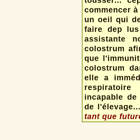
tousser... ce
commencer à 
un oeil qui d
faire dep lu
assistante n
colostrum afi
que l'immuni
colostrum da
elle a imméd
respiratoir
incapable de 
de l'élevage.
tant que futu