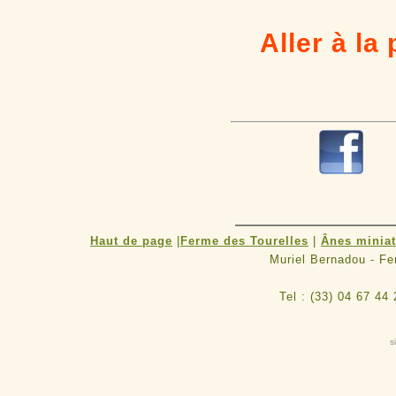
Aller à la 
R
Haut de page
|
Ferme des Tourelles
|
Ânes minia
Muriel Bernadou - F
Tel : (33) 04 67 44
s