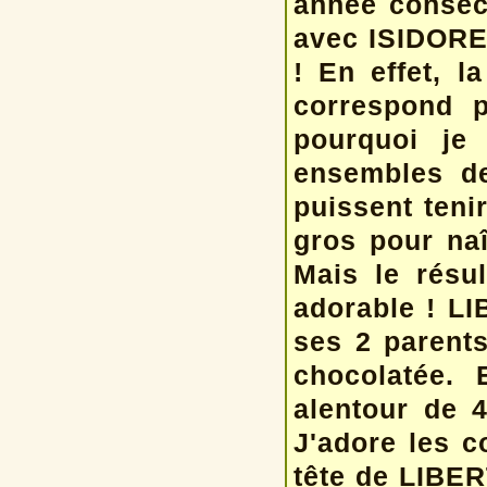
année conséc
avec ISIDORE 
! En effet, l
correspond p
pourquoi je
ensembles de
puissent tenir
gros pour na
Mais le résu
adorable ! LI
ses 2 parents
chocolatée. 
alentour de 4
J'adore les c
tête de LIBER