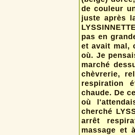
de couleur un
juste après 
LYSSINNETTE q
pas en grande
et avait mal,
où. Je pensai
marché dessu
chèvrerie, re
respiration é
chaude. De ce 
où l'attenda
cherché LYSS
arrêt respir
massage et à 