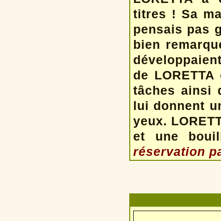
titres ! Sa m
pensais pas g
bien remarqu
développaient
de LORETTA e
tâches ainsi 
lui donnent u
yeux. LORETTA
et une boui
réservation pa