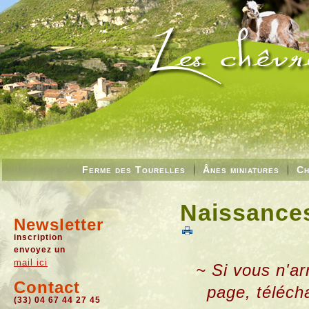
Ferme des Tourelles
Ânes miniatures
Ch
Naissances
Newsletter
inscription
envoyez un
mail ici
~ Si vous n'ar
Contact
page, téléch
(33) 04 67 44 27 45