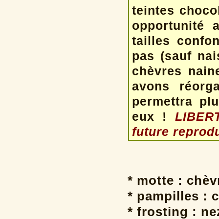
teintes choco
opportunité 
tailles confo
pas (sauf nai
chèvres nain
avons réorg
permettra plu
eux !
LIBERT
future reprod
* motte : chè
* pampilles : 
* frosting : ne