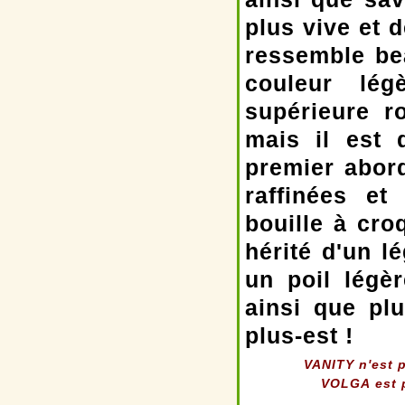
plus vive et 
ressemble be
couleur lég
supérieure r
mais il est 
premier abor
raffinées et
bouille à cro
hérité d'un l
un poil légè
ainsi que plu
plus-est !
VANITY n'est 
VOLGA
est 