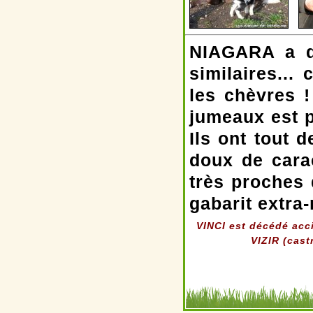
NIAGARA a d
similaires...
les chèvres !
jumeaux est p
Ils ont tout 
doux de carac
très proches 
gabarit extra
VINCI est décédé acc
VIZIR (cast