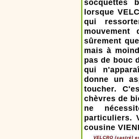
socquettes 
lorsque VELC
qui ressort
mouvement d
sûrement qu
mais à moind
pas de bouc d
qui n'appara
donne un as
toucher. C'
chèvres de bi
ne nécessit
particuliers
cousine VIEN
VELCRO (castré) est