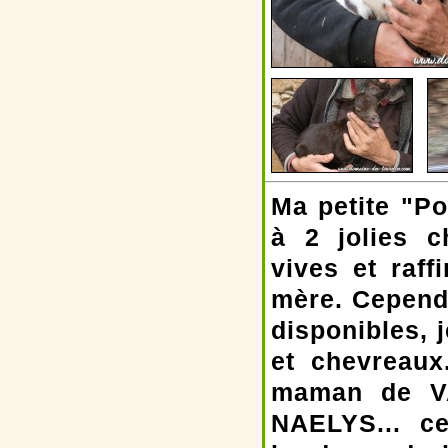
Ma petite "P
à 2 jolies c
vives et raff
mère. Cepend
disponibles, 
et chevreaux
maman de VA
NAELYS... ce