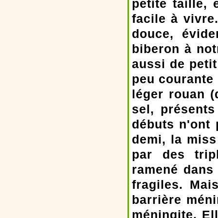
petite taille
facile à vivr
douce, évide
biberon à not
aussi de petit
peu courante
léger rouan (
sel, présent
débuts n'ont 
demi, la miss
par des tri
ramené dans 
fragiles. Ma
barrière mén
méningite. E