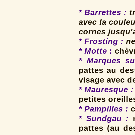
* Barrettes
:
tr
avec la coule
cornes jusqu'
* Frosting
:
ne
* Motte
:
chèvr
* Marques su
pattes au des
visage avec d
* Mauresque :
petites oreille
* Pampilles
:
c
* Sundgau :
pattes (au de