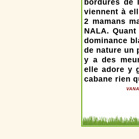
bordures de 
viennent à el
2 mamans mais
NALA. Quant à
dominance bla
de nature un 
y a des meur
elle adore y 
cabane rien qu
VANA 