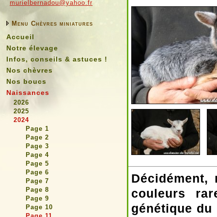
murielbernadou@yahoo.fr
Menu Chèvres miniatures
Accueil
Notre élevage
Infos, conseils & astuces !
Nos chèvres
Nos boucs
Naissances
2026
2025
2024
Page 1
Page 2
Page 3
Page 4
Page 5
Page 6
Décidément, 
Page 7
Page 8
couleurs rar
Page 9
génétique du 
Page 10
Page 11