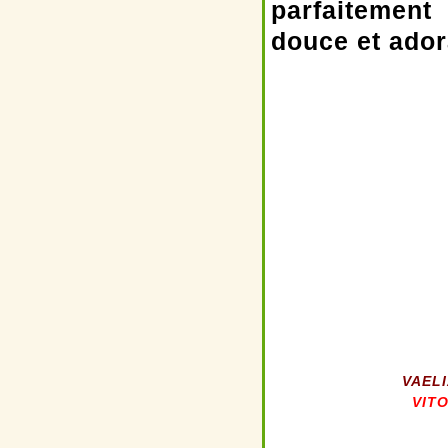
parfaitement
douce et ador
V
AELI
VITO