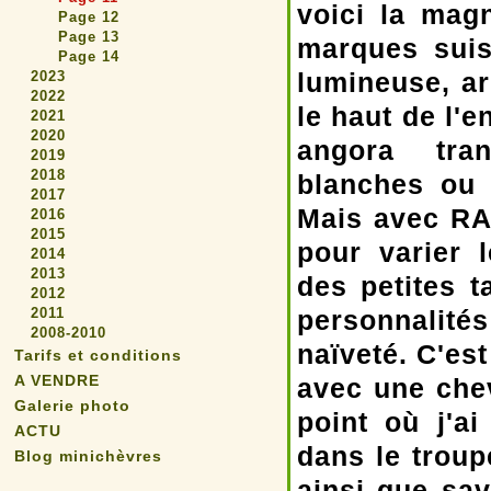
voici la mag
Page 12
Page 13
marques suis
Page 14
lumineuse, ar
2023
2022
le haut de l'
2021
2020
angora tran
2019
2018
blanches ou 
2017
Mais avec RA
2016
2015
pour varier 
2014
2013
des petites 
2012
2011
personnalités
2008-2010
naïveté. C'es
Tarifs et conditions
A VENDRE
avec une chev
Galerie photo
point où j'a
ACTU
dans le troup
Blog minichèvres
ainsi que sav