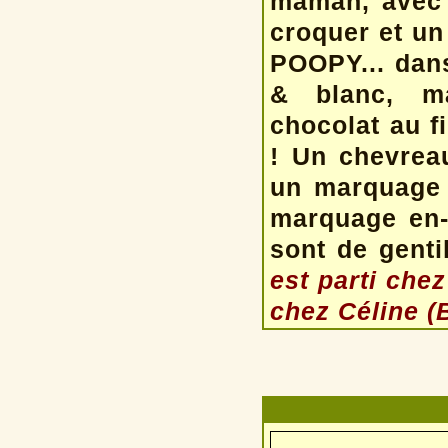
maman, avec 
croquer et un
POOPY... dans 
& blanc, ma
chocolat au f
! Un chevreau
un marquage p
marquage en-t
sont de genti
est parti che
chez Céline (