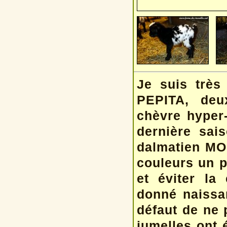
Je suis trè
PEPITA, deu
chèvre hyper-
dernière sai
dalmatien MOS
couleurs un p
et éviter la
donné naissa
défaut de ne 
jumelles ont 