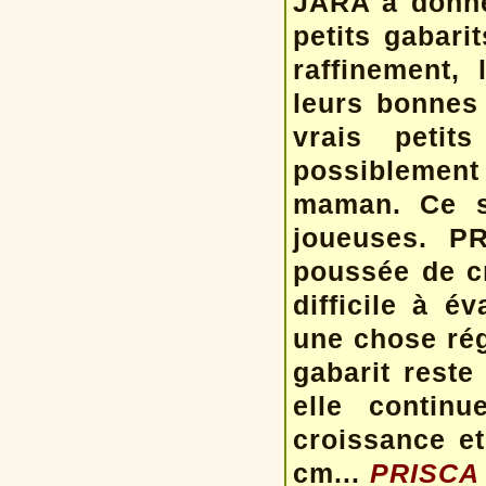
JARA a donné
petits gabari
raffinement, 
leurs bonnes
vrais petit
possiblemen
maman. Ce s
joueuses. P
poussée de cr
difficile à é
une chose rég
gabarit rest
elle contin
croissance et
cm...
PRISCA 