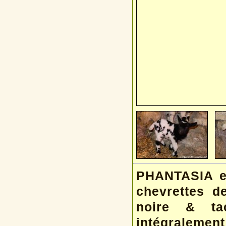
PHANTASIA et
chevrettes d
noire & tac
intégraleme