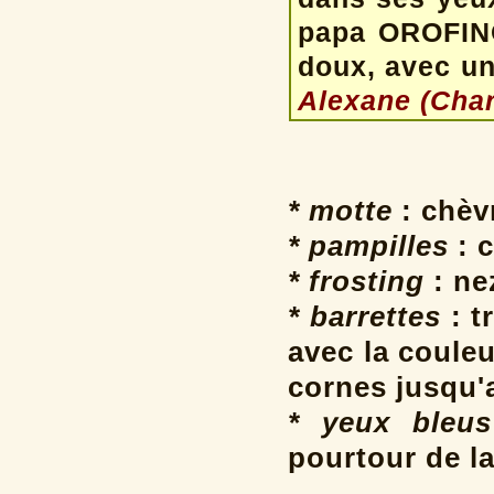
papa OROFINO
doux, avec un
Alexane (Char
* motte
: chèv
* pampilles
: c
* frosting
: ne
* barrettes
: t
avec la coule
cornes jusqu'
* yeux bleus
pourtour de la