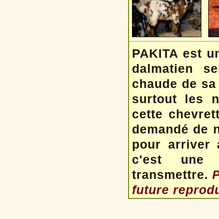
PAKITA est u
dalmatien se
chaude de sa 
surtout les 
cette chevret
demandé de n
pour arriver 
c'est une c
transmettre.
P
future reprod