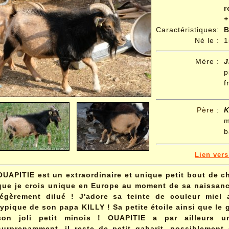
r
+
Caractéristiques:
B
Né le
:
1
Mère :
J
p
f
Père
:
K
m
b
Lien ver
OUAPITIE est un extraordinaire et unique petit bout de ch
que je crois unique en Europe au moment de sa naissance
légèrement dilué ! J'adore sa teinte de couleur miel
typique de son papa KILLY ! Sa petite étoile ainsi que le
son joli petit minois ! OUAPITIE a par ailleurs un
surprenamment, il reste de petit gabarit, possiblement e