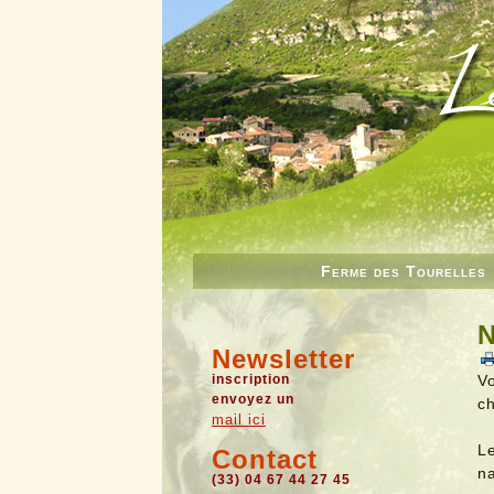
Ferme des Tourelles
N
Newsletter
inscription
V
envoyez un
c
mail ici
L
Contact
na
(33) 04 67 44 27 45