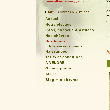
co
murielbernadou@yahoo.fr
pe
d
Menu Chèvres miniatures
m
Accueil
d
Notre élevage
(c
Infos, conseils & astuces !
ma
Nos chèvres
mi
Nos boucs
Nos anciens boucs
N
Naissances
Tarifs et conditions
A VENDRE
Galerie photo
ACTU
Blog minichèvres