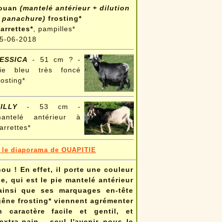
ouan
(mantelé antérieur + dilution
 panachure)
frosting*
arrettes*
, pampilles*
5-06-2018
ESSICA
- 51 cm ? -
ie bleu très foncé
rosting*
ILLY
- 53 cm -
antelé antérieur à
arrettes*
s le diaporama de OUAPITIE
ou ! En effet, il porte une couleur
, qui est le pie mantelé antérieur
 ainsi que ses marquages en-tête
 gêne frosting* viennent agrémenter
 caractère facile et gentil, et
xtra-nain... seul l'avenir nous le