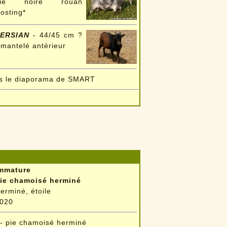
pie noire rouan
rosting*
ERSIAN
- 44/45 cm ?
 mantelé antérieur
rs le diaporama de SMART
mmature
ie chamoisé herminé
erminé, étoile
020
- pie chamoisé herminé