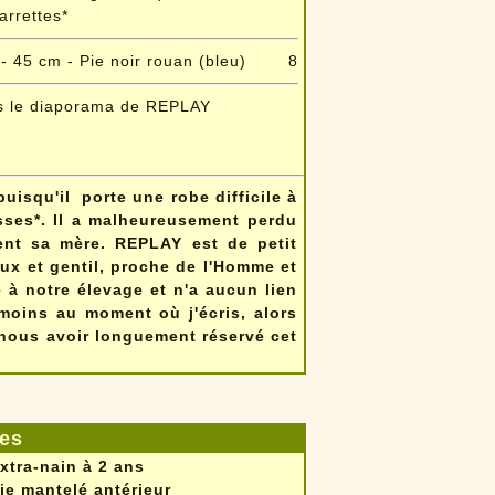
arrettes*
- 45 cm - Pie noir rouan (bleu)
8
s le diaporama de REPLAY
uisqu'il porte une robe difficile à
isses*. Il a malheureusement perdu
tent sa mère. REPLAY est de petit
oux et gentil, proche de l'Homme et
e à notre élevage et n'a aucun lien
moins au moment où j'écris, alors
 nous avoir longuement réservé cet
les
xtra-nain à 2 ans
ie mantelé antérieur