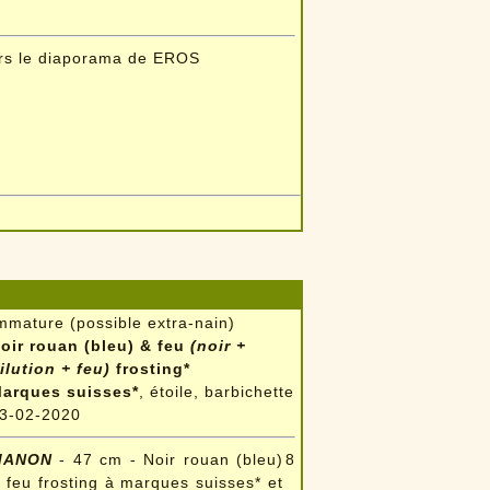
ers le diaporama de EROS
mmature (possible extra-nain)
oir rouan (bleu) & feu
(noir +
ilution + feu)
frosting*
arques suisses*
, étoile, barbichette
3-02-2020
MANON
- 47 cm - Noir rouan (bleu)
8
 feu frosting à marques suisses* et