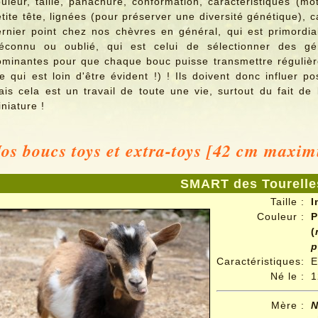
uleur, taille, panachure, conformation, caractéristiques (mott
tite tête, lignées (pour préserver une diversité génétique), 
ernier point chez nos chèvres en général, qui est primordi
éconnu ou oublié, qui est celui de sélectionner des géné
ominantes pour que chaque bouc puisse transmettre régulièr
e qui est loin d'être évident !) ! Ils doivent donc influer p
is cela est un travail de toute une vie, surtout du fait de
niature !
os boucs toys et extra-toys [42 cm maxi
SMART des Tourelle
Taille :
I
Couleur :
P
(
p
Caractéristiques:
E
Né le :
1
Mère :