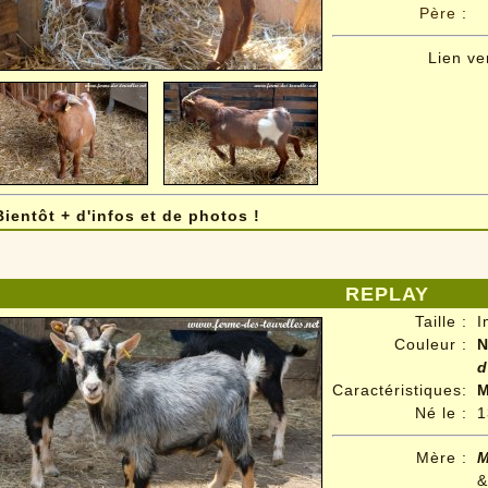
Père
:
Lien v
Bientôt + d'infos et de photos !
REPLAY
Taille :
I
Couleur :
N
d
Caractéristiques:
M
Né le :
1
Mère :
&