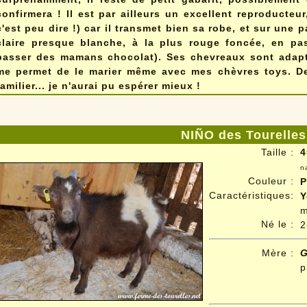
confirmera ! Il est par ailleurs un excellent reproducteu
c'est peu dire !) car il transmet bien sa robe, et sur une p
claire presque blanche, à la plus rouge foncée, en pas
passer des mamans chocolat). Ses chevreaux sont adapté
me permet de le marier même avec mes chèvres toys. De c
familier... je n'aurai pu espérer mieux !
NIÑO des Tourelles
Taille :
4
n
Couleur :
P
Caractéristiques:
Y
m
Né le
:
2
Mère :
p