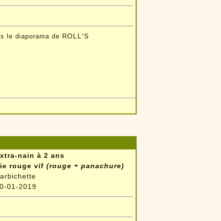
OLL'S
rs le diaporama de R
xtra-nain à 2 ans
ie rouge vif
(rouge + panachure)
arbichette
0-01-2019