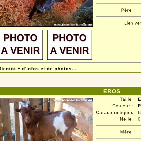
Père
:
Lien ve
Bientôt + d'infos et de photos...
EROS
Taille :
E
Couleur :
P
Caractéristiques:
B
Né le :
0
Mère :