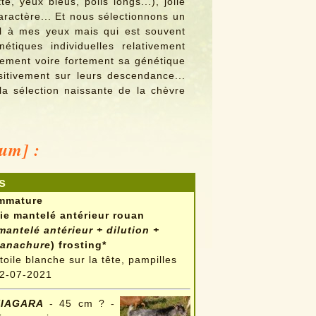
e, yeux bleus, poils longs...), jolie
caractère... Et nous sélectionnons un
al à mes yeux mais qui est souvent
tiques individuelles relativement
ement voire fortement sa génétique
ositivement sur leurs descendance...
 la sélection naissante de la chèvre
mum] :
s
mmature
ie mantelé antérieur rouan
mantelé antérieur + dilution +
anachure
) frosting*
toile blanche sur la tête, pampilles
2-07-2021
NIAGARA
- 45 cm ? -