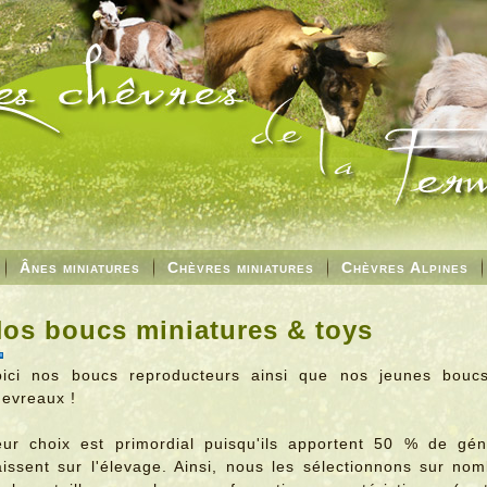
Ânes miniatures
Chèvres miniatures
Chèvres Alpines
os boucs miniatures & toys
oici nos boucs reproducteurs ainsi que nos jeunes boucs
hevreaux !
eur choix est primordial puisqu'ils apportent 50 % de gén
issent sur l'élevage. Ainsi, nous les sélectionnons sur nom