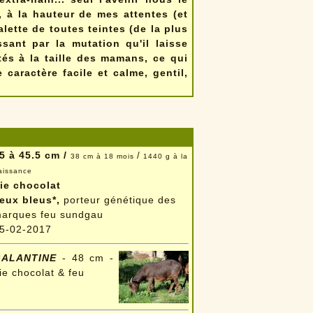
r, à la hauteur de mes attentes (et
alette de toutes teintes (de la plus
sant par la mutation qu'il laisse
s à la taille des mamans, ce qui
aractère facile et calme, gentil,
5 à 45.5 cm /
/
38 cm à 18 mois
1440 g à la
aissance
ie chocolat
eux bleus*,
porteur génétique des
arques feu sundgau
5-02-2017
GALANTINE
- 48 cm -
ie chocolat & feu