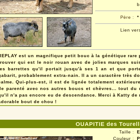
b
Père
:
*
Lien ver
REPLAY est un magnifique petit bouc à la génétique rare p
trouver qui est le noir rouan avec de jolies marques su
les barrettes qu'il portait jusqu'à ses 1 an et que por
gabarit, probablement extra-nain. Il a un caractère très d
calme. Qui-plus-est, il est de lignée totalement extérieur
de parenté avec nos autres boucs et chèvres... tout du 
qu'il n'a pas encore eu de descendance. Merci à Katty de
adorable bout de chou !
OUAPITIE des Tourel
Taille :
E
Couleur :
P