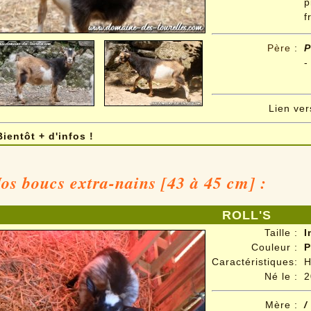
f
Père
:
P
-
Lien ve
Bientôt + d'infos !
os boucs extra-nains [43 à 45 cm] :
ROLL'S
Taille :
I
Couleur :
P
Caractéristiques:
H
Né le
:
2
Mère :
/