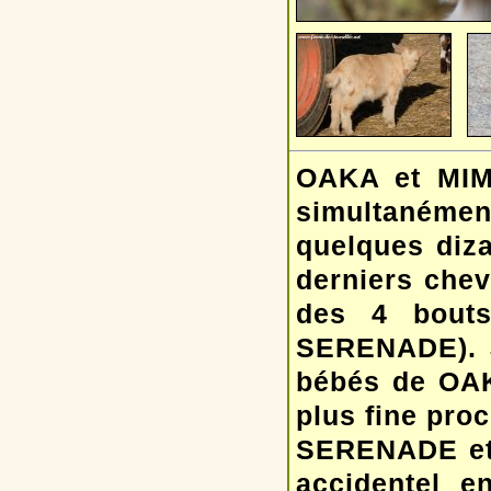
OAKA et MIMO
simultanémen
quelques diz
derniers chev
des 4 bout
SERENADE). 
bébés de OAK
plus fine proc
SERENADE et 
accidentel e