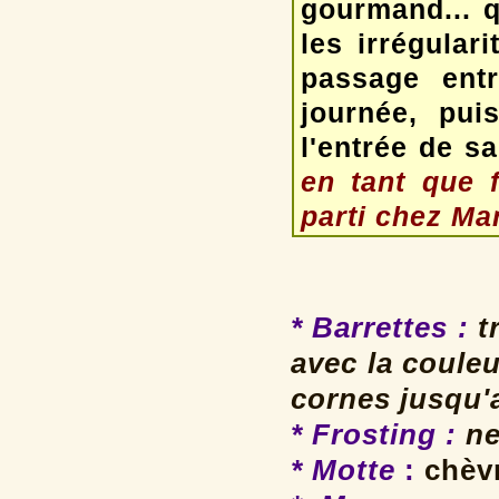
gourmand... q
les irrégular
passage entr
journée, pui
l'entrée de s
en tant que 
parti chez Mar
* Barrettes
:
tr
avec la coule
cornes jusqu'
* Frosting
:
ne
* Motte
:
chèvr