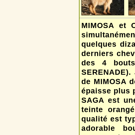
MIMOSA et O
simultanémen
quelques diz
derniers chev
des 4 bout
SERENADE). 
de MIMOSA de 
épaisse plus 
SAGA est une
teinte orang
qualité est t
adorable bo