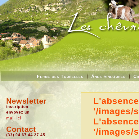
Ferme des Tourelles
Ânes miniatures
Ch
L'absence 
Newsletter
inscription
'/images/
envoyez un
mail ici
L'absence 
Contact
'/images/
(33) 04 67 44 27 45