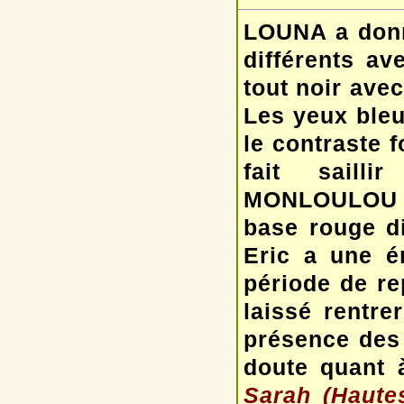
LOUNA a donn
différents av
tout noir avec
Les yeux bleu
le contraste f
fait saill
MONLOULOU qu
base rouge d
Eric a une é
période de re
laissé rentre
présence des
doute quant à
Sarah (Hautes