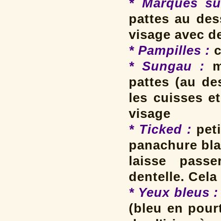
* Marques su
pattes au des
visage avec d
* Pampilles
:
c
* Sungau :
m
pattes (au de
les cuisses e
visage
* Ticked :
peti
panachure bla
laisse passe
dentelle. Cela
* Yeux bleus :
(bleu en pour