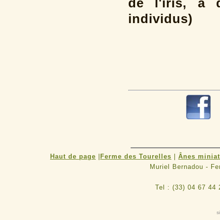
de l'iris, à
individus)
Haut de page
|
Ferme des Tourelles
|
Ânes minia
Muriel Bernadou - F
Tel : (33) 04 67 44
s