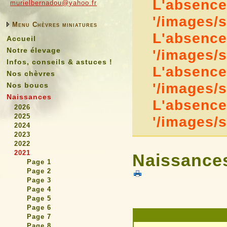
L'absence 
murielbernadou@yahoo.fr
'/images/
Menu Chèvres miniatures
L'absence 
Accueil
Notre élevage
'/images/
Infos, conseils & astuces !
L'absence 
Nos chèvres
'/images/
Nos boucs
Naissances
L'absence 
2026
2025
'/images/
2024
2023
2022
2021
Naissances
Page 1
Page 2
Page 3
Page 4
Page 5
Page 6
Page 7
Page 8