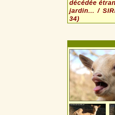
décédée étrang
jardin... / S
34)