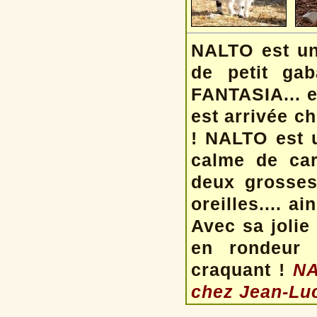
NALTO est un
de petit ga
FANTASIA... e
est arrivée c
! NALTO est u
calme de car
deux grosses
oreilles.... a
Avec sa jolie 
en rondeur e
craquant !
NA
chez Jean-Luc