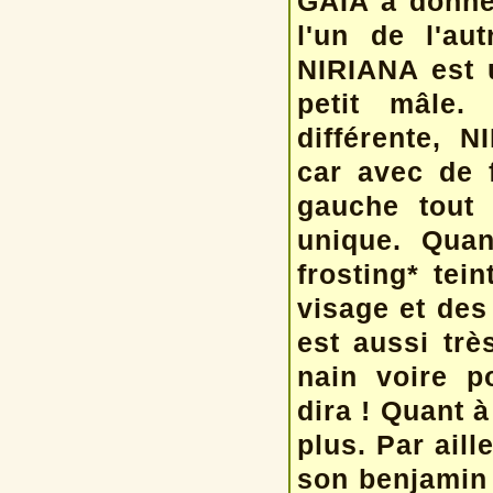
GAÏA a donné
l'un de l'au
NIRIANA est 
petit mâle.
différente, 
car avec de f
gauche tout 
unique. Qua
frosting* tei
visage et des 
est aussi trè
nain voire po
dira ! Quant à
plus. Par ail
son benjamin