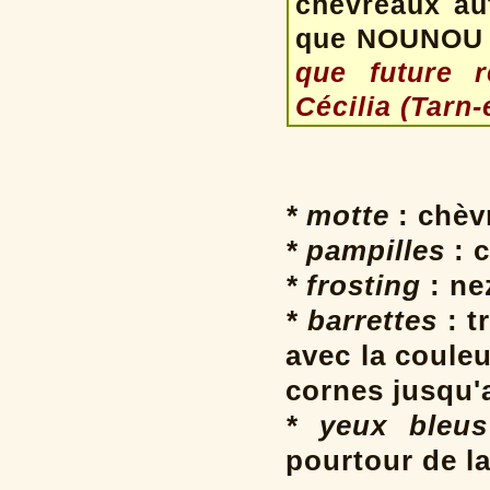
chevreaux aut
que NOUNOU
que future r
Cécilia (Tarn-
* motte
: chèv
* pampilles
: c
* frosting
: ne
* barrettes
: t
avec la coule
cornes jusqu'
* yeux bleus
pourtour de la