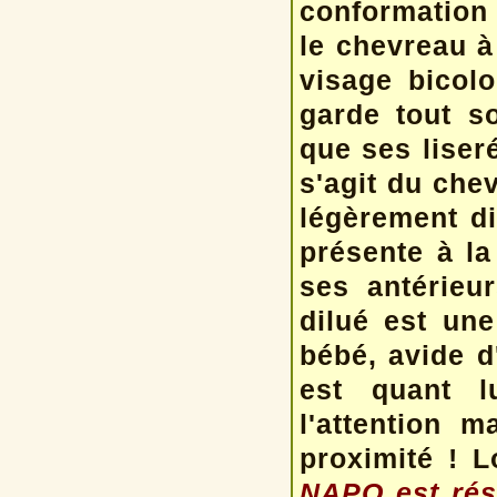
conformation
le chevreau à 
visage bicolo
garde tout s
que ses liser
s'agit du chev
légèrement di
présente à la
ses antérieu
dilué est un
bébé, avide d
est quant l
l'attention m
proximité ! L
NAPO est rése