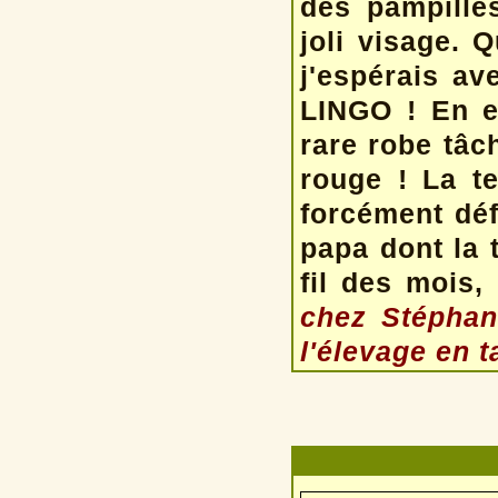
des pampille
joli visage. 
j'espérais a
LINGO ! En ef
rare robe tâc
rouge ! La te
forcément déf
papa dont la 
fil des mois
chez Stéphan
l'élevage en t