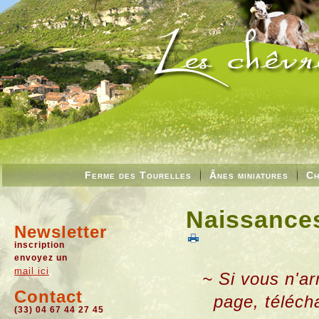
Ferme des Tourelles
Ânes miniatures
Ch
Naissances
Newsletter
inscription
envoyez un
mail ici
~ Si vous n'ar
Contact
page, téléch
(33) 04 67 44 27 45