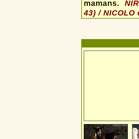
mamans.
NI
43)
/ NICOLO e