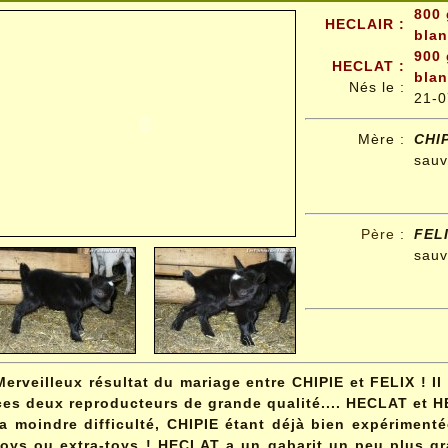
800 
HECLAIR :
bla
900 
HECLAT :
bla
Nés le :
21-0
Mère :
CHI
sau
Père
:
FEL
sau
Merveilleux résultat du mariage entre CHIPIE et FELIX ! I
ces deux reproducteurs de grande qualité.... HECLAT et
la moindre difficulté, CHIPIE étant déjà bien expérimentée
toys ou extra-toys ! HECLAT a un gabarit un peu plus gr