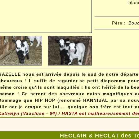
blan
Père
:
Bouc
GAZELLE nous est arrivée depuis le sud de notre départe
chevreaux ! Il suffit de regarder ce petit diaporama pou
même croire qu'ils sont maquillés ! Ils ont hérité de la bea
maman ! Ce seront des chevreaux nains magnifiques avec
Dommage que HIP HOP (renommé HANNIBAL par sa nouvell
fille car je craque sur lui ... quoique son frère est tout 
Kathelyn (Vaucluse - 84) / HASTA est malheureusement dé
HECLAIR & HECLAT des To