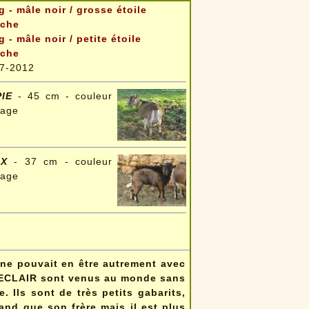
g - mâle noir / grosse étoile
nche
g - mâle noir / petite étoile
nche
7-2012
PIE
- 45 cm - couleur
vage
IX
- 37 cm - couleur
vage
l ne pouvait en être autrement avec
 HECLAIR sont venus au monde sans
. Ils sont de très petits gabarits,
and que son frère mais il est plus