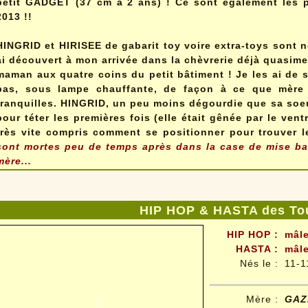
petit GADGET (37 cm à 2 ans) ! Ce sont également les p
2013 !!
HINGRID et HIRISEE de gabarit toy voire extra-toys sont n
ai découvert à mon arrivée dans la chèvrerie déjà quasime
maman aux quatre coins du petit bâtiment ! Je les ai de 
bas, sous lampe chauffante, de façon à ce que mère e
tranquilles. HINGRID, un peu moins dégourdie que sa soe
pour téter les premières fois (elle était gênée par le ve
très vite compris comment se positionner pour trouver 
sont mortes peu de temps après dans la case de mise ba
mère...
HIP HOP & HASTA des Tou
HIP HOP :
mâle
HASTA :
mâle
Nés le :
11-1
Mère :
GAZ