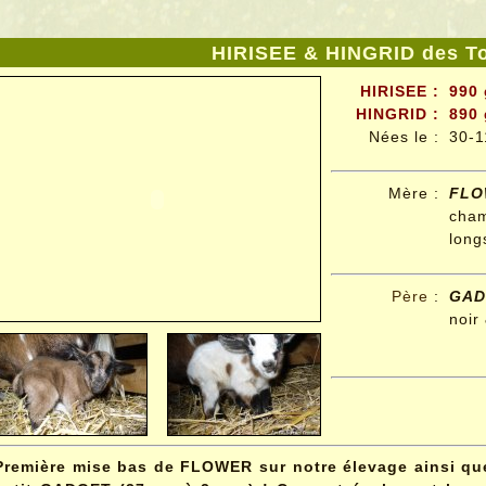
HIRISEE & HINGRID des To
HIRISEE :
990 
HINGRID :
890 
Nées le :
30-1
Mère :
FLO
cham
long
Père
:
GAD
noir
Première mise bas de FLOWER sur notre élevage ainsi que