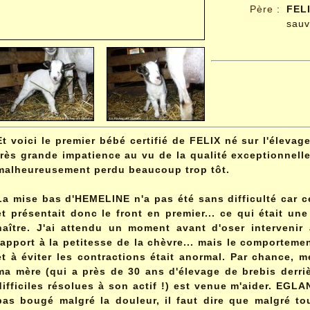
Père
:
FEL
sau
Et voici le premier bébé certifié de FELIX né sur l'élevage
très grande impatience au vu de la qualité exceptionnel
malheureusement perdu beaucoup trop tôt.
La mise bas d'HEMELINE n'a pas été sans difficulté car cel
et présentait donc le front en premier... ce qui était une
naître. J'ai attendu un moment avant d'oser interveni
rapport à la petitesse de la chèvre... mais le comporteme
et à éviter les contractions était anormal. Par chance, m
ma mère (qui a près de 30 ans d'élevage de brebis derri
difficiles résolues à son actif !) est venue m'aider. EGL
pas bougé malgré la douleur, il faut dire que malgré tout