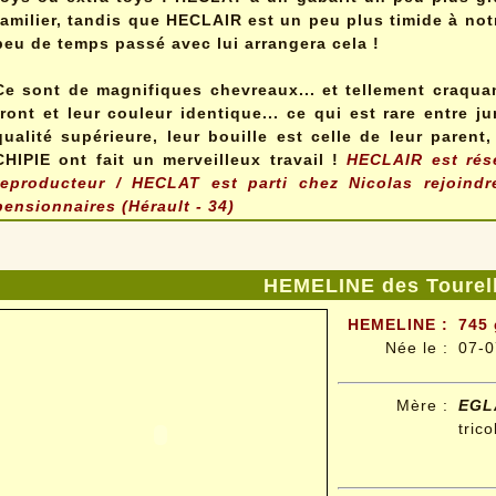
familier, tandis que HECLAIR est un peu plus timide à no
peu de temps passé avec lui arrangera cela !
Ce sont de magnifiques chevreaux... et tellement craqua
front et leur couleur identique... ce qui est rare entre 
qualité supérieure, leur bouille est celle de leur parent, 
CHIPIE ont fait un merveilleux travail !
HECLAIR est rése
reproducteur / HECLAT est parti chez Nicolas rejoindr
pensionnaires (Hérault - 34)
HEMELINE des Tourel
HEMELINE :
745 
Née le :
07-0
Mère :
EGL
trico