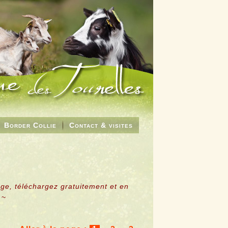
Border Collie
Contact & visites
age, téléchargez gratuitement et en
~