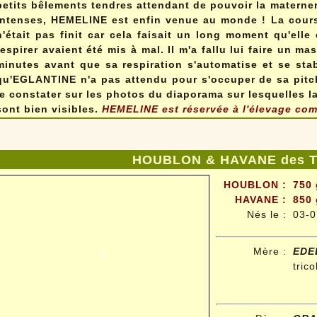
petits bêlements tendres attendant de pouvoir la materner
intenses, HEMELINE est enfin venue au monde ! La cours
n'était pas finit car cela faisait un long moment qu'elle
respirer avaient été mis à mal. Il m'a fallu lui faire un 
minutes avant que sa respiration s'automatise et se stabi
qu'EGLANTINE n'a pas attendu pour s'occuper de sa pitch
le constater sur les photos du diaporama sur lesquelles la
sont bien visibles.
HEMELINE est réservée à l'élevage com
HOUBLON & HAVANE des To
HOUBLON :
750 
HAVANE :
850 
Nés le :
03-0
Mère :
EDE
tric