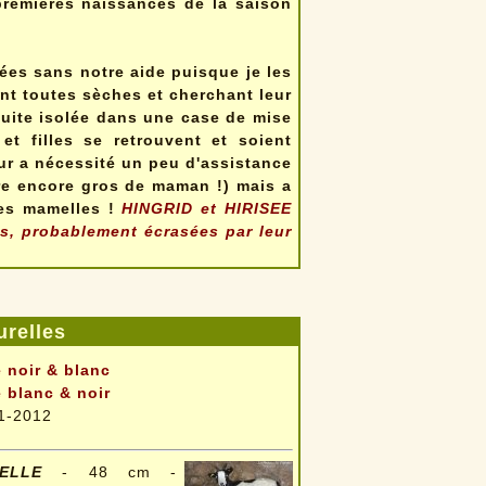
remières naissances de la saison
ées sans notre aide puisque je les
nt toutes sèches et cherchant leur
suite isolée dans une case de mise
t filles se retrouvent et soient
ur a nécessité un peu d'assistance
ntre encore gros de maman !) mais a
les mamelles !
HINGRID et HIRISEE
s, probablement écrasées par leur
relles
 noir & blanc
 blanc & noir
1-2012
ELLE
- 48 cm -