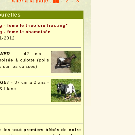
Aller à la page :
1
-
2
-
3
urelles
g - femelle tricolore frosting*
g - femelle chamoisée
1-2012
WER
- 42 cm -
oisée à culotte (poils
s sur les cuisses)
GET
- 37 cm à 2 ans -
 & blanc
 les tout premiers bébés de notre