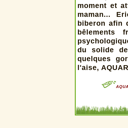
moment et at
maman... Er
biberon afin 
bêlements f
psychologiqu
du solide de
quelques go
l'aise, AQUAR
AQUAR