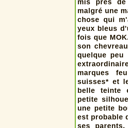
mis près de 
malgré une ma
chose qui m'
yeux bleus d'
fois que MOKA
son chevreau
quelque peu 
extraordinai
marques feu
suisses* et l
belle teinte
petite silhou
une petite bo
est probable 
ses parents,