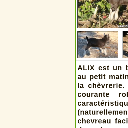
ALIX est un 
au petit mati
la chèvrerie
courante r
caractéris
(naturelleme
chevreau faci