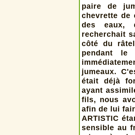
paire de ju
chevrette de 
des eaux, 
recherchait s
côté du râte
pendant le 
immédiateme
jumeaux. C'e
était déjà 
ayant assimil
fils, nous a
afin de lui fa
ARTISTIC étan
sensible au 