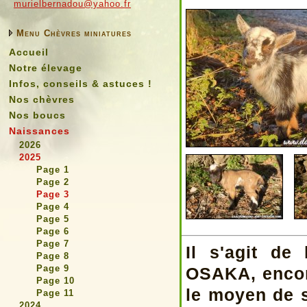
murielbernadou@yahoo.fr
Menu Chèvres miniatures
Accueil
Notre élevage
Infos, conseils & astuces !
Nos chèvres
Nos boucs
Naissances
2026
2025
Page 1
Page 2
Page 3
Page 4
Page 5
Page 6
Page 7
Il s'agit d
Page 8
Page 9
OSAKA, encor
Page 10
le moyen de s
Page 11
2024