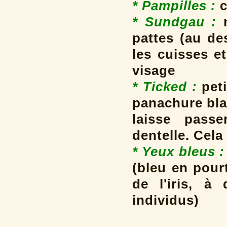
* Pampilles
:
c
* Sundgau :
pattes (au de
les cuisses e
visage
* Ticked :
peti
panachure bla
laisse passe
dentelle. Cela
* Yeux bleus :
(bleu en pour
de l'iris, à
individus)