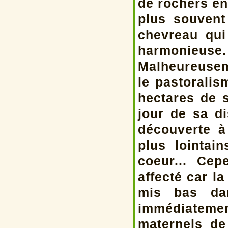
de rochers en
plus souven
chevreau qui
harmonieuse.
Malheureusem
le pastoralis
hectares de s
jour de sa di
découverte à
plus lointa
coeur... Ce
affecté car l
mis bas da
immédiateme
maternels de