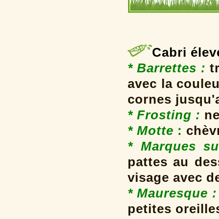
Cabri élev
* Barrettes
:
t
avec la coule
cornes jusqu'
* Frosting
:
ne
* Motte
:
chèvr
* Marques su
pattes au des
visage avec d
* Mauresque :
petites oreille