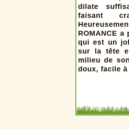
dilate suff
faisant cr
Heureusement
ROMANCE a pu
qui est un j
sur la tête 
milieu de so
doux, facile à