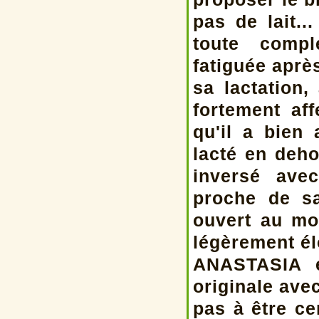
pas de lait..
toute comp
fatiguée aprè
sa lactatio
fortement af
qu'il a bien 
lacté en deho
inversé ave
proche de s
ouvert au mon
légèrement é
ANASTASIA e
originale avec
pas à être ce