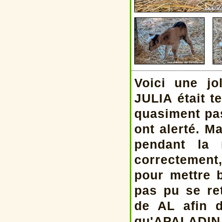
Voici une jo
JULIA était t
quasiment pa
ont alerté. M
pendant la 
correctement,
pour mettre b
pas pu se re
de AL afin 
qu'APALADIN 