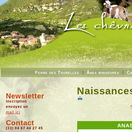
Ferme des Tourelles
Ânes miniatures
Ch
Naissances
Newsletter
inscription
envoyez un
mail ici
Contact
ANA
(33) 04 67 44 27 45