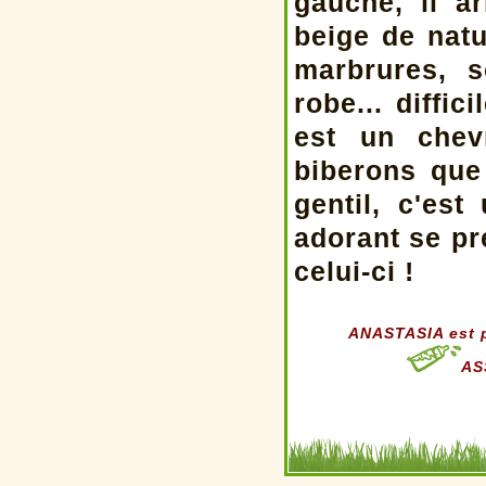
gauche, il a
beige de natu
marbrures, s
robe... diff
est un chev
biberons que
gentil, c'est
adorant se pré
celui-ci !
ANASTASIA est p
AS