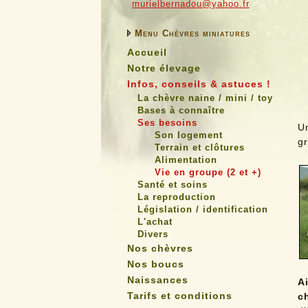
murielbernadou@yahoo.fr
Menu Chèvres miniatures
Accueil
Notre élevage
Infos, conseils & astuces !
La chèvre naine / mini / toy
Bases à connaître
Ses besoins
Un
Son logement
gr
Terrain et clôtures
Alimentation
Vie en groupe (2 et +)
Santé et soins
La reproduction
Législation / identification
L'achat
Divers
Nos chèvres
Nos boucs
Naissances
A
Tarifs et conditions
c