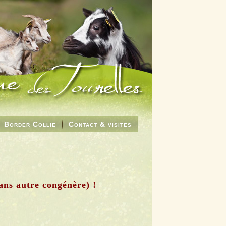
Border Collie
Contact & visites
ns autre congénère) !