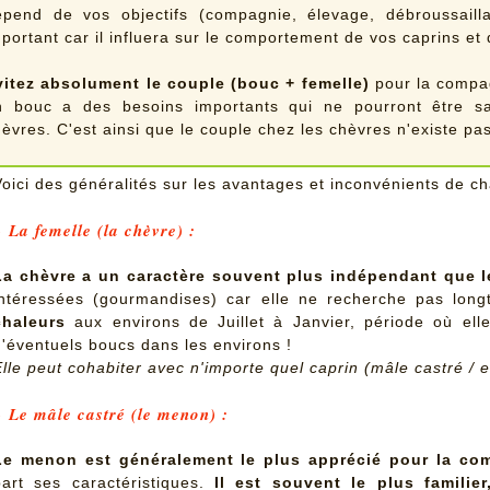
épend de vos objectifs (compagnie, élevage, débroussailla
portant car il influera sur le comportement de vos caprins et 
vitez absolument le couple (bouc + femelle)
pour la compag
n bouc a des besoins importants qui ne pourront être sa
èvres. C'est ainsi que le couple chez les chèvres n'existe pa
Voici des généralités sur les avantages et inconvénients de ch
> La femelle (la chèvre) :
La chèvre a un caractère souvent plus indépendant que l
intéressées (gourmandises) car elle ne recherche pas lon
chaleurs
aux environs de Juillet à Janvier, période où elle 
d'éventuels boucs dans les environs !
Elle peut cohabiter avec n'importe quel caprin (mâle castré / en
> Le mâle castré (le menon) :
Le menon est généralement le plus apprécié pour la com
part ses caractéristiques.
Il est souvent le plus familier