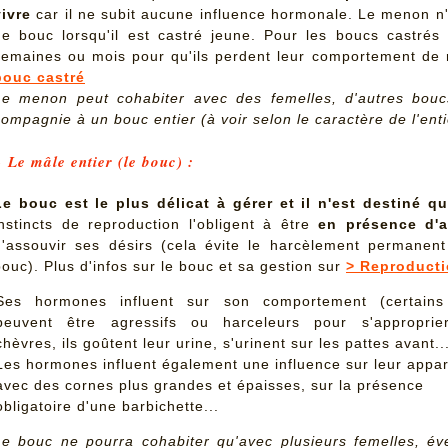
vivre
car il ne subit aucune influence hormonale. Le menon n
de bouc lorsqu'il est castré jeune. Pour les boucs castrés à
semaines ou mois pour qu'ils perdent leur comportement de r
bouc castré
Le menon peut cohabiter avec des femelles, d'autres bouc
compagnie à un bouc entier (à voir selon le caractère de l'enti
> Le mâle entier (le bouc) :
Le bouc est le plus délicat à gérer et il n'est destiné q
instincts de reproduction l'obligent à être
en présence d'a
d'assouvir ses désirs (cela évite le harcèlement permanent
bouc). Plus d'infos sur le bouc et sa gestion sur
> Reproduct
Ses hormones influent sur son comportement (certains
peuvent être agressifs ou harceleurs pour s'approprie
chèvres, ils goûtent leur urine, s'urinent sur les pattes avant...
Les hormones influent également une influence sur leur appa
avec des cornes plus grandes et épaisses, sur la présence
obligatoire d'une barbichette...
Le bouc ne pourra cohabiter qu'avec plusieurs femelles, év