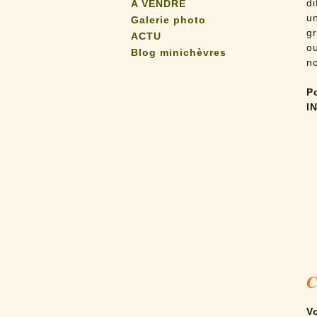
d
A VENDRE
un
Galerie photo
gr
ACTU
o
Blog minichèvres
n
P
I
C
V