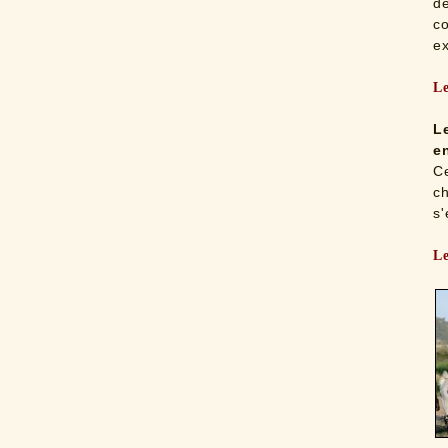
d
co
ex
Le
L
e
C
c
s'
Le