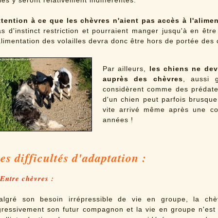
les y seront relativement indifférentes.
ttention à ce que les chèvres n'aient pas accès à l'alimen
s d'instinct restriction et pourraient manger jusqu'à en êtr
alimentation des volailles devra donc être hors de portée des
Par ailleurs,
les chiens ne dev
auprès des chèvres
, aussi g
considèrent comme des prédateur
d'un chien peut parfois brusquem
vite arrivé même après une co
années !
es difficultés d'adaptation :
Entre chèvres :
algré son besoin irrépressible de vie en groupe, la chèvr
gressivement son futur compagnon et la vie en groupe n'est