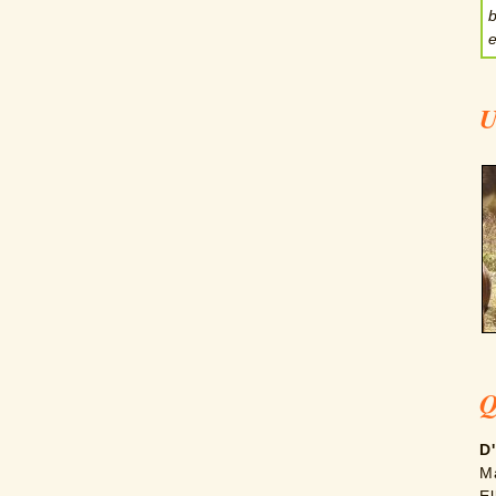
U
Q
D
M