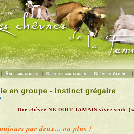
Ânes miniatures
Chèvres miniatures
Chèvres Alpines
ie en groupe - instinct grégaire
Une chèvre NE DOIT JAMAIS vivre seule (sa
oujours par deux... ou plus !