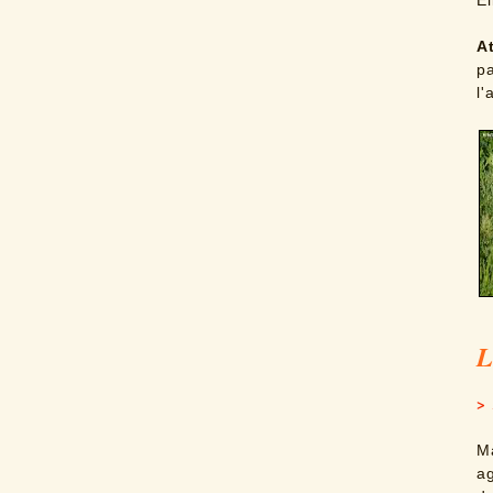
El
A
pa
l'
L
> 
M
a