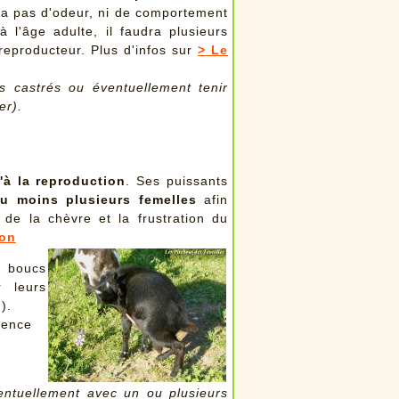
'a pas d'odeur, ni de comportement
 l'âge adulte, il faudra plusieurs
eproducteur. Plus d'infos sur
> Le
s castrés ou éventuellement tenir
er).
u'à la reproduction
. Ses puissants
u moins plusieurs femelles
afin
 de la chèvre et la frustration du
ion
 boucs
r leurs
).
rence
entuellement avec un ou plusieurs