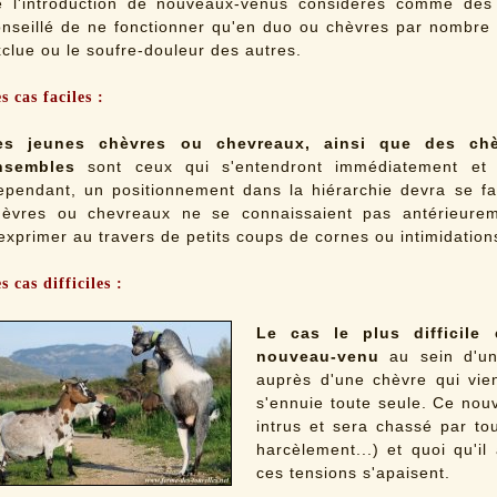
e l'introduction de nouveaux-venus considérés comme des i
nseillé de ne fonctionner qu'en duo ou chèvres par nombre p
clue ou le soufre-douleur des autres.
s cas faciles :
es jeunes chèvres ou chevreaux, ainsi que des chèv
nsembles
sont ceux qui s'entendront immédiatement et f
ependant, un positionnement dans la hiérarchie devra se fai
hèvres ou chevreaux ne se connaissaient pas antérieurem
exprimer au travers de petits coups de cornes ou intimidation
s cas difficiles :
Le cas le plus difficile 
nouveau-venu
au sein d'un
auprès d'une chèvre qui vi
s'ennuie toute seule. Ce no
intrus et sera chassé par to
harcèlement...) et quoi qu'il
ces tensions s'apaisent.