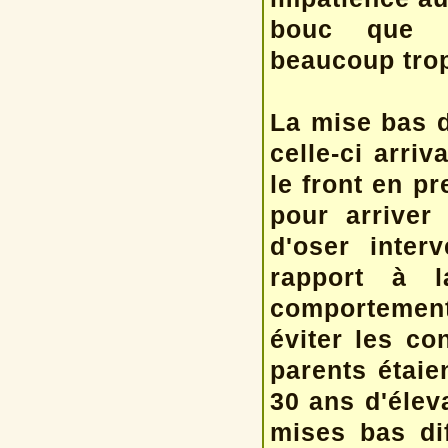
bouc que n
beaucoup trop
La mise bas d
celle-ci arriv
le front en pr
pour arriver
d'oser inte
rapport à l
comportement
éviter les co
parents étaie
30 ans d'élev
mises bas dif