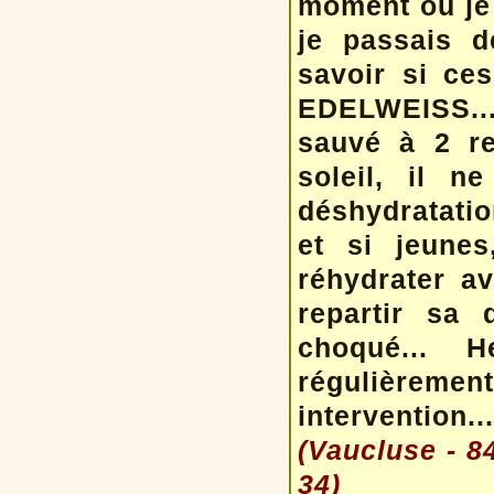
moment où je 
je passais d
savoir si ce
EDELWEISS... 
sauvé à 2 re
soleil, il n
déshydratation
et si jeunes
réhydrater av
repartir sa
choqué... 
régulièremen
intervention
(Vaucluse - 8
34)