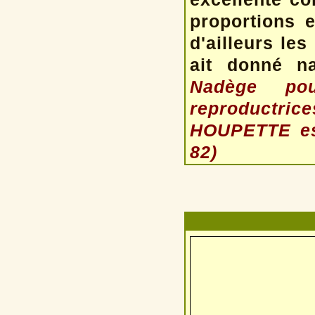
proportions e
d'ailleurs le
ait donné n
Nadège po
reproductric
HOUPETTE est
82)