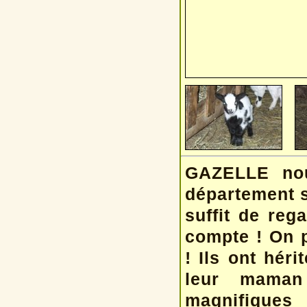
GAZELLE nou
département s
suffit de reg
compte ! On p
! Ils ont héri
leur maman
magnifiques