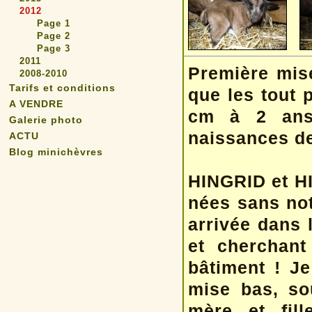
2012
Page 1
Page 2
Page 3
2011
Première mis
2008-2010
Tarifs et conditions
que les tout 
A VENDRE
cm à 2 ans)
Galerie photo
naissances de
ACTU
Blog minichèvres
HINGRID et HI
nées sans not
arrivée dans 
et cherchant
bâtiment ! Je
mise bas, so
mère et fill