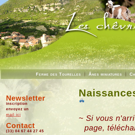
Ferme des Tourelles
Ânes miniatures
Ch
Naissances
Newsletter
inscription
envoyez un
mail ici
~ Si vous n'arr
Contact
page, télécha
(33) 04 67 44 27 45