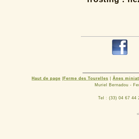
R
Haut de page
|
Ferme des Tourelles
|
Ânes minia
Muriel Bernadou - F
Tel : (33) 04 67 44
s