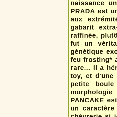
naissance un
PRADA est une
aux extrémi
gabarit extr
raffinée, plu
fut un vérit
génétique exc
feu frosting* 
rare... il a h
toy, et d'une
petite boul
morphologie
PANCAKE est 
un caractère
chèvrerie si j