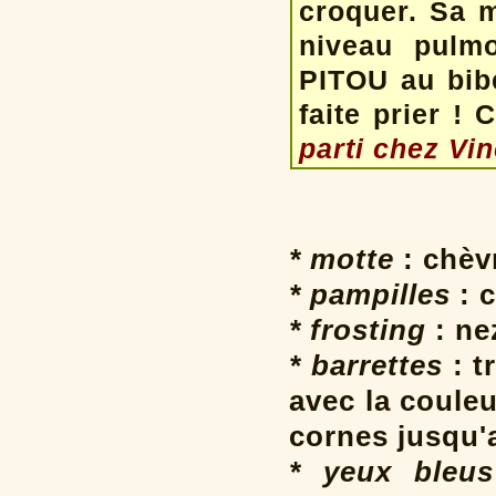
croquer. Sa 
niveau pulm
PITOU au bibe
faite prier ! 
parti chez Vin
* motte
: chèv
* pampilles
: c
* frosting
: ne
* barrettes
: t
avec la coule
cornes jusqu'
* yeux bleus