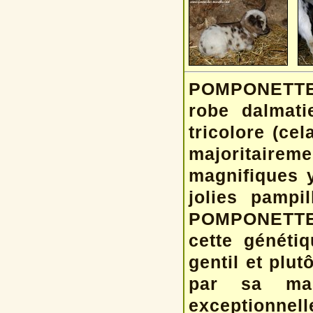
POMPONETTE e
robe dalmatie
tricolore (cel
majoritaire
magnifiques 
jolies pampi
POMPONETTE e
cette généti
gentil et plut
par sa ma
exceptionnel