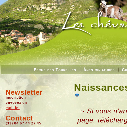
Ferme des Tourelles
Ânes miniatures
Ch
Naissances
Newsletter
inscription
envoyez un
mail ici
~ Si vous n'ar
Contact
page, téléchar
(33) 04 67 44 27 45