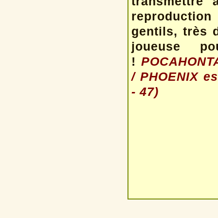
transmettre 
reproductio
gentils, très
joueuse p
!
POCAHONTAS 
/
PHOENIX est
- 47)