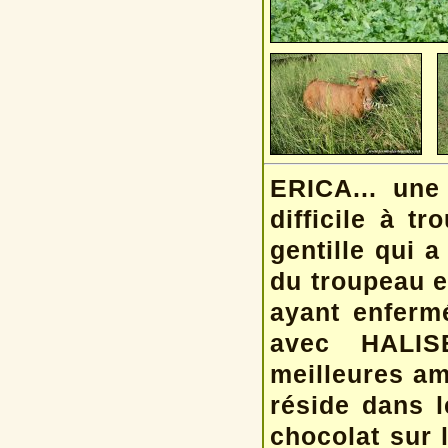
ERICA... une
difficile à t
gentille qui 
du troupeau et
ayant enferm
avec HALIS
meilleures am
réside
dans l
chocolat sur 