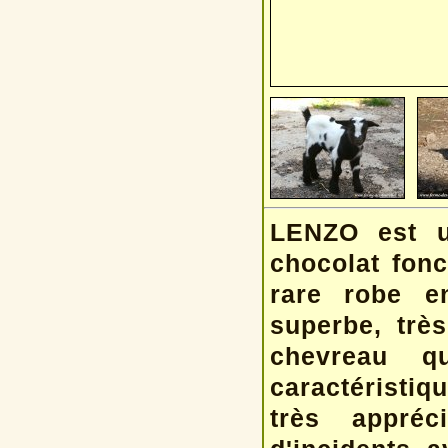
LENZO est u
chocolat fonc
rare robe e
superbe, très
chevreau q
caractéristiq
très appréc