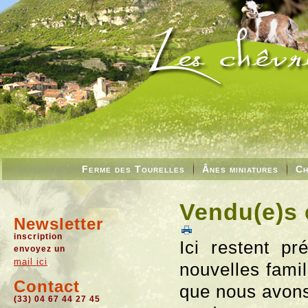
Ferme des Tourelles
Ânes miniatures
Ch
Vendu(e)s 
Newsletter
inscription
Ici restent pr
envoyez un
mail ici
nouvelles fami
Contact
que nous avons
(33) 04 67 44 27 45