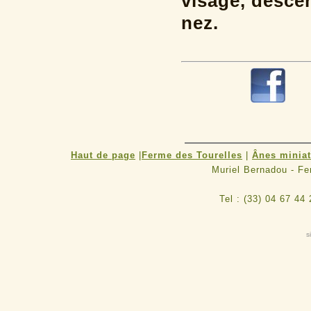
visage, desce
nez.
R
Haut de page
|
Ferme des Tourelles
|
Ânes minia
Muriel Bernadou - F
Tel : (33) 04 67 44
s