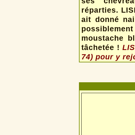
ses chevrea
réparties. LI
ait donné nai
possiblemen
moustache bl
tâchetée !
LIS
74) pour y r