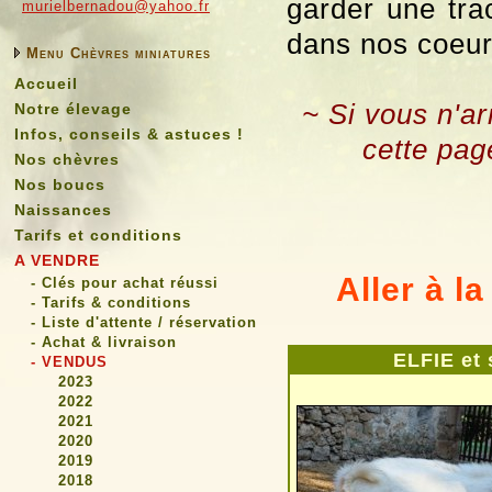
garder une tra
murielbernadou@yahoo.fr
dans nos coeur
Menu Chèvres miniatures
Accueil
~ Si vous n'ar
Notre élevage
Infos, conseils & astuces !
cette pag
Nos chèvres
Nos boucs
Naissances
Tarifs et conditions
A VENDRE
Aller à la
- Clés pour achat réussi
- Tarifs & conditions
- Liste d'attente / réservation
- Achat & livraison
ELFIE et
- VENDUS
2023
2022
2021
2020
2019
2018