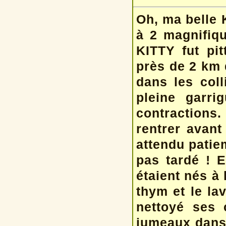
Oh, ma belle 
à 2 magnifiq
KITTY fut pi
près de 2 km 
dans les coll
pleine garr
contractions
rentrer avan
attendu patie
pas tardé ! 
étaient nés à 
thym et le la
nettoyé ses c
jumeaux dans 