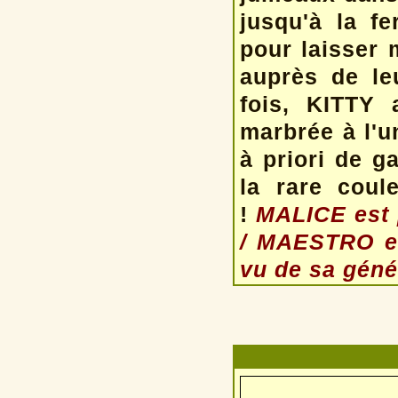
jusqu'à la f
pour laisser 
auprès de le
fois, KITTY 
marbrée à l'u
à priori de ga
la rare coul
!
MALICE est p
/ MAESTRO es
vu de sa géné