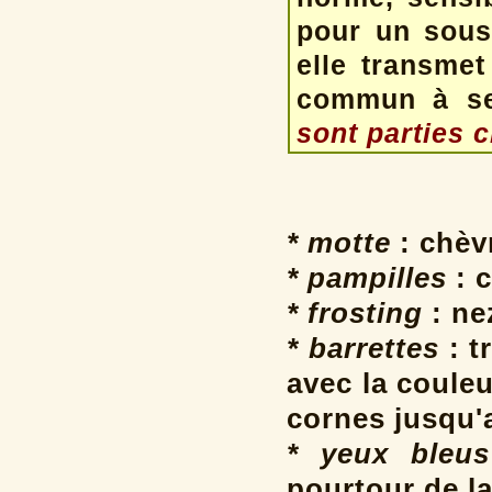
pour un sous 
elle transmet
commun à se
sont parties 
* motte
: chèv
* pampilles
: c
* frosting
: ne
* barrettes
: t
avec la coule
cornes jusqu'
* yeux bleus
pourtour de la