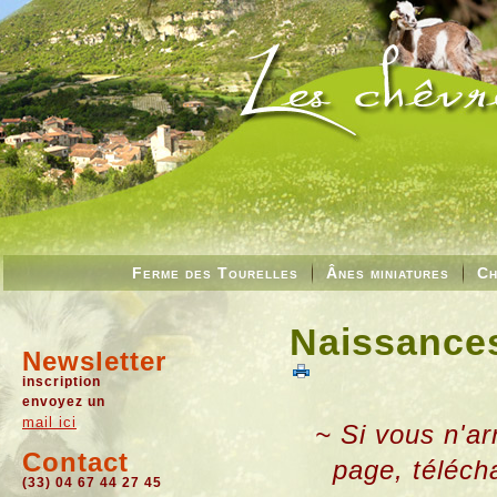
Ferme des Tourelles
Ânes miniatures
Ch
Naissances
Newsletter
inscription
envoyez un
mail ici
~ Si vous n'ar
Contact
page, téléch
(33) 04 67 44 27 45