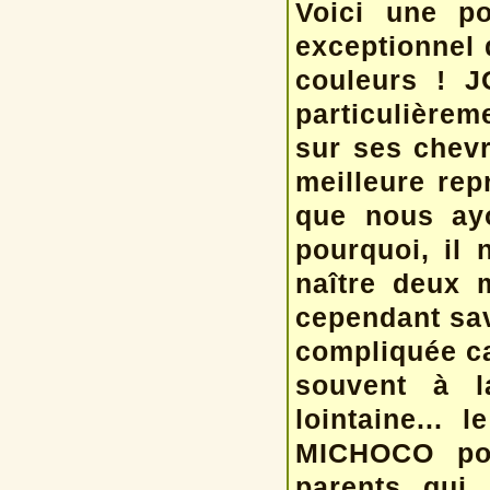
Voici une po
exceptionnel 
couleurs ! J
particulièrem
sur ses chevr
meilleure rep
que nous ayo
pourquoi, il 
naître deux m
cependant sav
compliquée ca
souvent à l
lointaine...
MICHOCO por
parents qui 