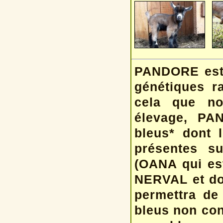
PANDORE est 
génétiques ra
cela que no
élevage, PA
bleus* dont l
présentes s
(OANA qui est
NERVAL et do
permettra de
bleus non con