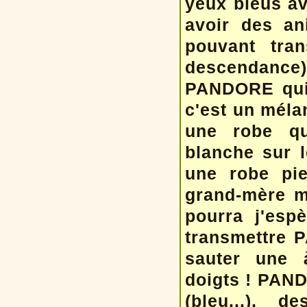
yeux bleus av
avoir des a
pouvant tra
descendance
PANDORE qui 
c'est un mél
une robe qu
blanche sur l
une robe pie
grand-mère m
pourra j'esp
transmettre 
sauter une à
doigts ! PAND
(bleu...), d