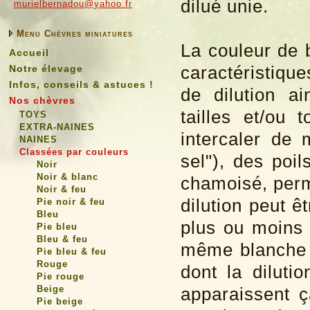
dilué unie.
murielbernadou@yahoo.fr
Menu Chèvres miniatures
La couleur de 
Accueil
caractéristiqu
Notre élevage
Infos, conseils & astuces !
de dilution a
Nos chèvres
tailles et/ou 
TOYS
EXTRA-NAINES
intercaler de 
NAINES
Classées par couleurs
sel"), des poi
Noir
Noir & blanc
chamoisé, perme
Noir & feu
dilution peut ê
Pie noir & feu
Bleu
plus ou moins 
Pie bleu
Bleu & feu
même blanche si
Pie bleu & feu
Rouge
dont la diluti
Pie rouge
Beige
apparaissent ç
Pie beige