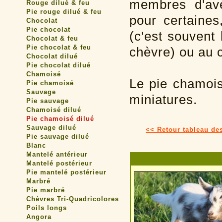
membres d'ave
Rouge dilué & feu
Pie rouge dilué & feu
pour certaines
Chocolat
Pie chocolat
(c'est souvent
Chocolat & feu
Pie chocolat & feu
chèvre) ou au c
Chocolat dilué
Pie chocolat dilué
Chamoisé
Le pie chamois
Pie chamoisé
Sauvage
miniatures.
Pie sauvage
Chamoisé dilué
Pie chamoisé dilué
Sauvage dilué
<< Retour tableau de
Pie sauvage dilué
Blanc
Mantelé antérieur
Mantelé postérieur
Pie mantelé postérieur
Marbré
Pie marbré
Chèvres Tri-Quadricolores
Poils longs
Angora