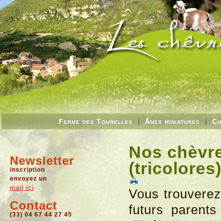
Ferme des Tourelles
Ânes miniatures
Ch
Nos chèvre
Newsletter
(tricolores
inscription
envoyez un
mail ici
Vous trouverez
Contact
futurs parent
(33) 04 67 44 27 45