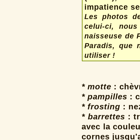
impatience s
Les photos d
celui-ci, nou
naisseuse de 
Paradis, que 
utiliser !
* motte
: chèv
* pampilles
: c
* frosting
: ne
* barrettes
: t
avec la coule
cornes jusqu'