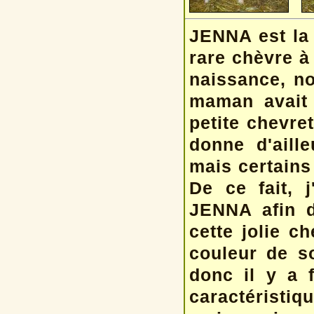
JENNA est la 
rare chèvre à
naissance, no
maman avait 
petite chevre
donne d'aill
mais certains
De ce fait, j
JENNA afin d
cette jolie c
couleur de so
donc il y a f
caractéristiq