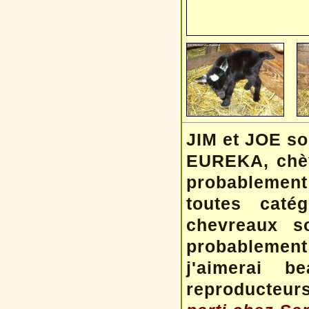
JIM et JOE so
EUREKA, chèv
probablement
toutes caté
chevreaux s
probablement 
j'aimerai b
reproducteur