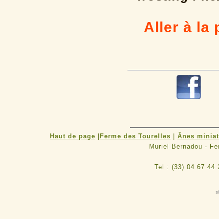
Aller à la 
R
Haut de page
|
Ferme des Tourelles
|
Ânes minia
Muriel Bernadou - F
Tel : (33) 04 67 44
s