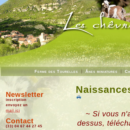
Ferme des Tourelles
Ânes miniatures
Ch
Naissances
Newsletter
inscription
envoyez un
mail ici
~ Si vous n'
Contact
dessus, téléch
(33) 04 67 44 27 45