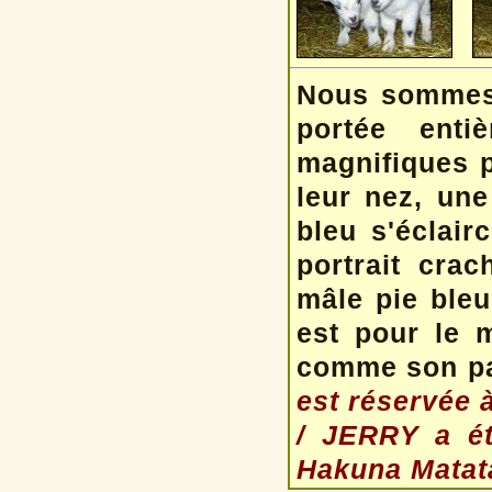
Nous sommes 
portée ent
magnifiques p
leur nez, une
bleu s'éclairc
portrait cra
mâle pie bleu
est pour le m
comme son pap
est réservée à
/ JERRY a ét
Hakuna Matata