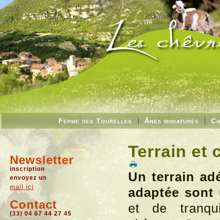
Ferme des Tourelles
Ânes miniatures
Ch
Terrain et 
Newsletter
inscription
Un terrain ad
envoyez un
mail ici
adaptée sont 
Contact
et de tranqui
(33) 04 67 44 27 45