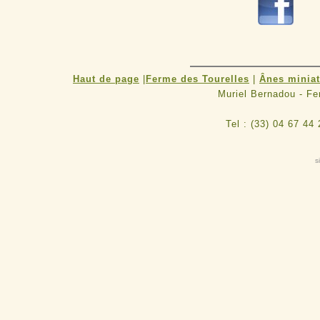
R
Haut de page
|
Ferme des Tourelles
|
Ânes minia
Muriel Bernadou - F
Tel : (33) 04 67 44
s