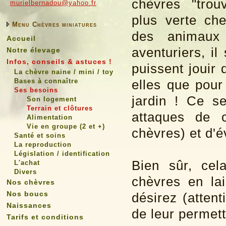
chèvres "trou
murielbernadou@yahoo.fr
plus verte che
Menu Chèvres miniatures
des animaux 
Accueil
aventuriers, il
Notre élevage
Infos, conseils & astuces !
puissent jouir
La chèvre naine / mini / toy
Bases à connaître
elles que pour
Ses besoins
jardin ! Ce s
Son logement
Terrain et clôtures
attaques de c
Alimentation
Vie en groupe (2 et +)
chèvres) et d'é
Santé et soins
La reproduction
Législation / identification
Bien sûr, ce
L'achat
Divers
chèvres en la
Nos chèvres
Nos boucs
désirez (atten
Naissances
de leur permett
Tarifs et conditions