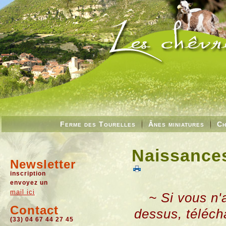
Ferme des Tourelles
Ânes miniatures
Ch
Naissances
Newsletter
inscription
envoyez un
mail ici
~ Si vous n'
Contact
dessus, téléch
(33) 04 67 44 27 45