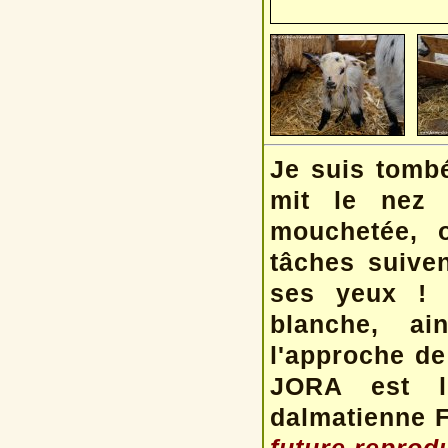
Je suis tombé
mit le nez 
mouchetée, o
tâches suive
ses yeux ! S
blanche, ai
l'approche de 
JORA est l
dalmatienne