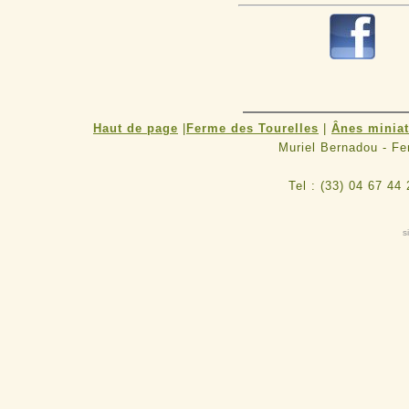
R
Haut de page
|
Ferme des Tourelles
|
Ânes minia
Muriel Bernadou - F
Tel : (33) 04 67 44
s