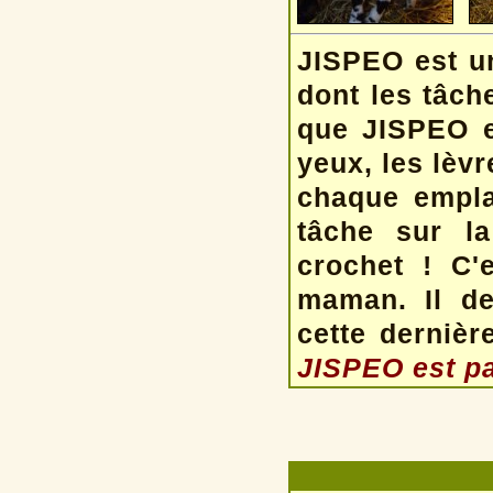
JISPEO est u
dont les tâch
que JISPEO es
yeux, les lèvr
chaque empla
tâche sur la
crochet ! C'
maman. Il dev
cette dernièr
JISPEO est pa