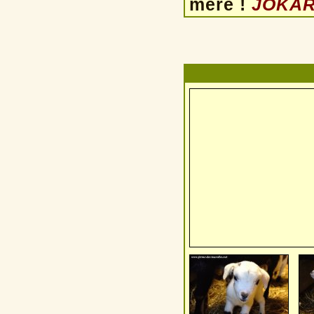
mère !
JOKARI