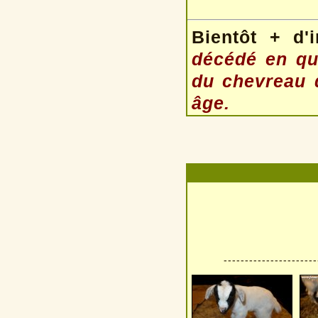
Bientôt + d'
décédé en qu
du chevreau 
âge.
----------------------