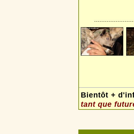
----------------------
Bientôt + d'in
tant que futu