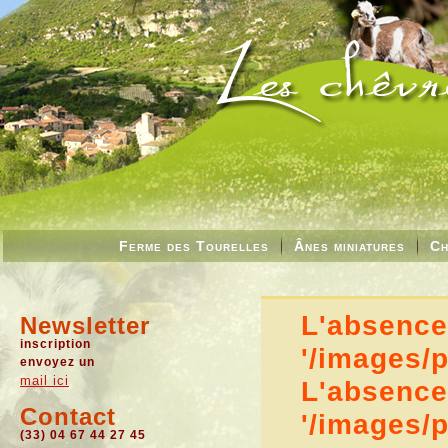
Ferme des Tourelles
Ânes miniatures
Ch
L'absence 
Newsletter
inscription
'/images/
envoyez un
mail ici
L'absence 
Contact
'/images/
(33) 04 67 44 27 45