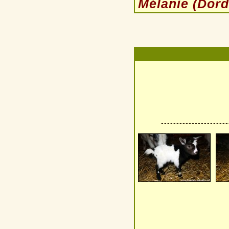
Mélanie (Dord
----------------------