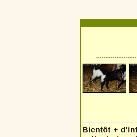
----------------------
Bientôt + d'in