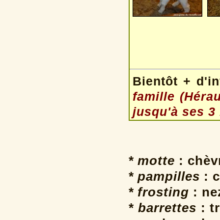
Bientôt + d'i
famille (Hérau
jusqu'à ses 3
* motte
: chèv
* pampilles
: c
* frosting
: ne
* barrettes
: t