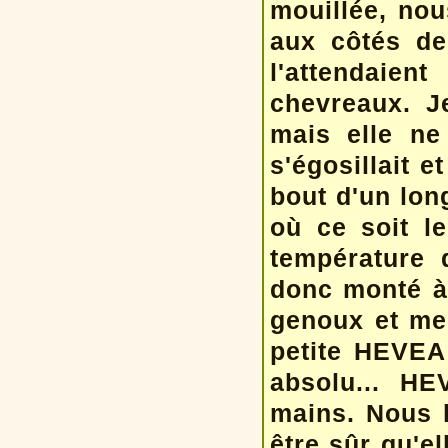
mouillée, no
aux côtés de
l'attendaie
chevreaux. J
mais elle ne 
s'égosillait e
bout d'un lon
où ce soit le
température d
donc monté à 
genoux et me 
petite HEVEA 
absolu... HE
mains. Nous l
être sûr qu'el