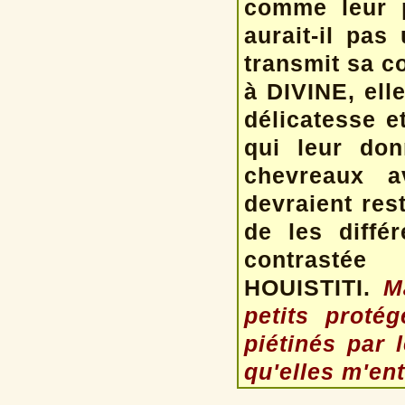
comme leur p
aurait-il pas
transmit sa co
à DIVINE, ell
délicatesse et
qui leur do
chevreaux a
devraient reste
de les diff
contrast
HOUISTITI.
M
petits proté
piétinés par 
qu'elles m'ent