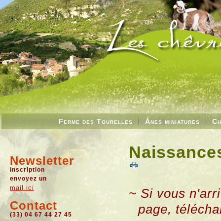
Ferme des Tourelles
Ânes miniatures
Ch
Naissances
Newsletter
inscription
envoyez un
mail ici
~ Si vous n'arr
Contact
page, télécha
(33) 04 67 44 27 45