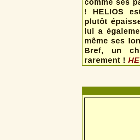
comme ses par
! HELIOS est
plutôt épais
lui a égalemen
même ses long
Bref, un ch
rarement !
HE