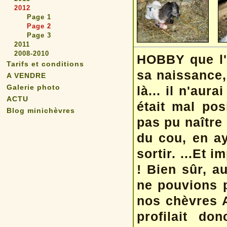
2012
Page 1
Page 2
Page 3
2011
2008-2010
HOBBY que l'o
Tarifs et conditions
sa naissance,
A VENDRE
Galerie photo
là... il n'au
ACTU
était mal pos
Blog minichèvres
pas pu naître
du cou, en ay
sortir. ...Et 
! Bien sûr, a
ne pouvions p
nos chèvres Al
profilait d