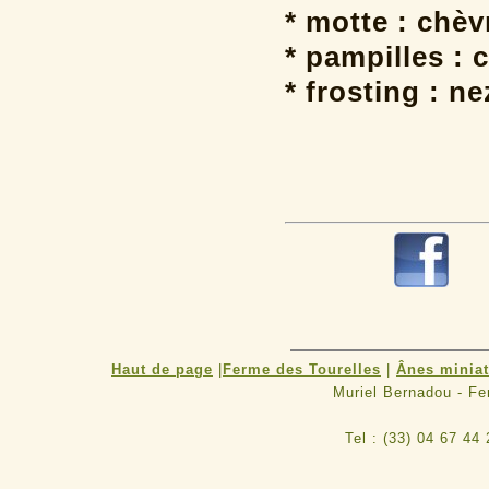
* motte : chè
* pampilles : 
* frosting : ne
R
Haut de page
|
Ferme des Tourelles
|
Ânes minia
Muriel Bernadou - F
Tel : (33) 04 67 44