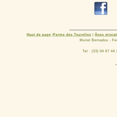
R
Haut de page
|
Ferme des Tourelles
|
Ânes minia
Muriel Bernadou - F
Tel : (33) 04 67 44
s