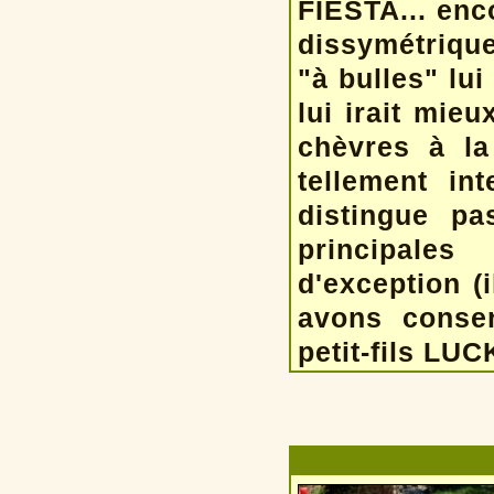
FIESTA... enc
dissymétrique 
"à bulles" lui
lui irait mie
chèvres à la
tellement in
distingue p
principale
d'exception (
avons conser
petit-fils LU