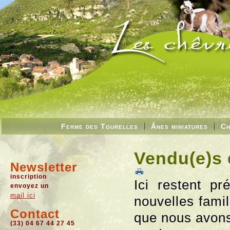
Ferme des Tourelles
Ânes miniatures
Ch
Vendu(e)s 
Newsletter
inscription
Ici restent pr
envoyez un
mail ici
nouvelles fami
Contact
que nous avons
(33) 04 67 44 27 45