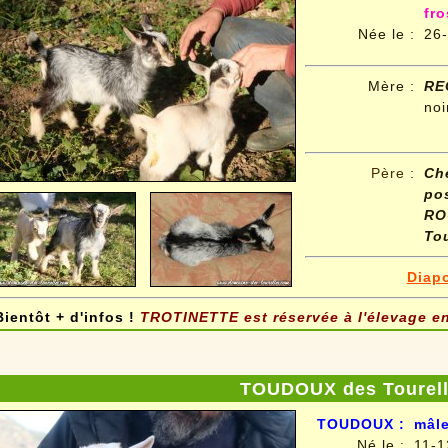
fro
Née le
:
26
Mère :
RE
noi
Père
:
Ch
po
R
To
Diap
Bientôt + d'infos !
TROTINETTE est réservée à l'élevage en
TOUDOUX des Tourel
TOUDOUX
:
mâle
Né le
:
11-1