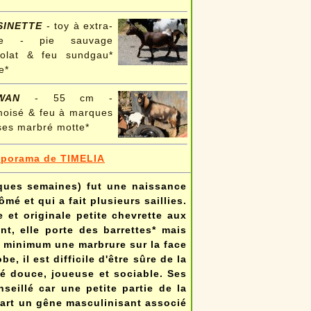
SINETTE
- toy à extra-
ne - pie sauvage
colat & feu sundgau*
e*
IWAN
- 55 cm -
oisé & feu à marques
ses marbré motte*
aporama de TIMELIA
lques semaines) fut une naissance
é et qui a fait plusieurs saillies.
e et originale petite chevrette aux
t, elle porte des barrettes* mais
u minimum une marbrure sur la face
, il est difficile d'être sûre de la
té douce, joueuse et sociable. Ses
seillé car une petite partie de la
part un gêne masculinisant associé