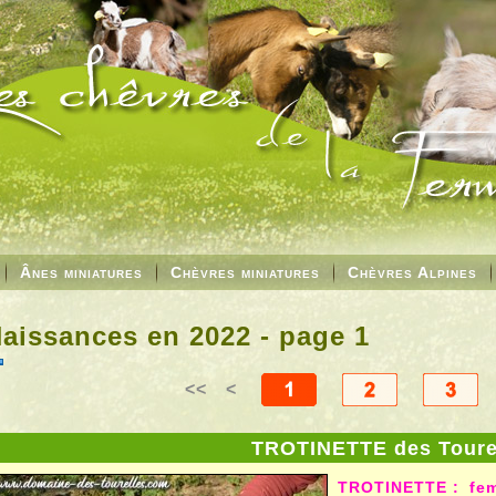
Ânes miniatures
Chèvres miniatures
Chèvres Alpines
aissances en 2022 - page 1
<<
<
TROTINETTE des Toure
TROTINETTE
:
fem