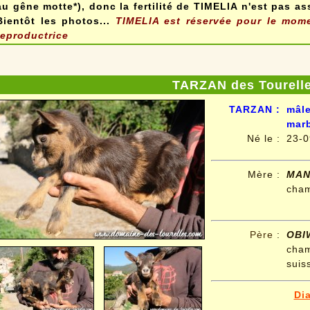
au gêne motte*), donc la fertilité de TIMELIA n'est pas ass
Bientôt les photos...
TIMELIA est réservée pour le mome
reproductrice
TARZAN des Tourell
TARZAN
:
mâl
mar
Né le
:
23-0
Mère :
MAN
cham
Père
:
OB
cham
suis
Di