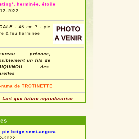
sting*, herminée, étoile
-12-2022
GALE
- 45 cm ? - pie
re & feu herminée
evreau précoce,
ssiblement un fils de
OUQUINOU des
urelles
orama de TROTINETTE
 tant que future reproductrice
les
 pie beige semi-angora
2-2022