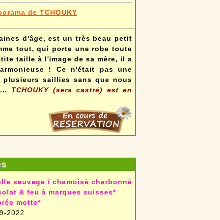
porama de TCHOUKY
ines d'âge, est un très beau petit
mme tout, qui porte une robe toute
te taille à l'image de sa mère, il a
harmonieuse ! Ce n'était pas une
 plusieurs saillies sans que nous
...
TCHOUKY (sera castré) est en
es
lle sauvage / chamoisé charbonné
olat & feu à marques suisses*
rée motte*
9-2022