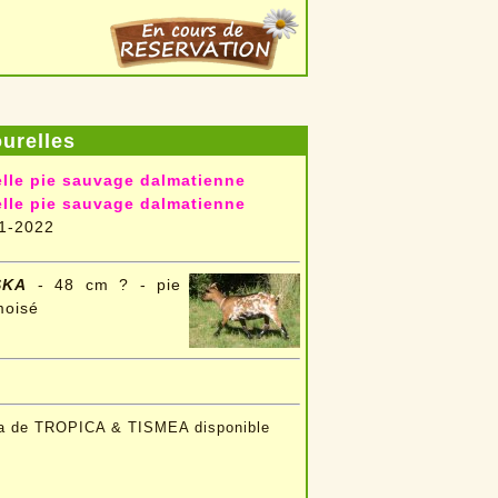
urelles
lle pie sauvage dalmatienne
lle pie sauvage dalmatienne
1-2022
SKA
- 48 cm ? - pie
moisé
a de TROPICA & TISMEA disponible