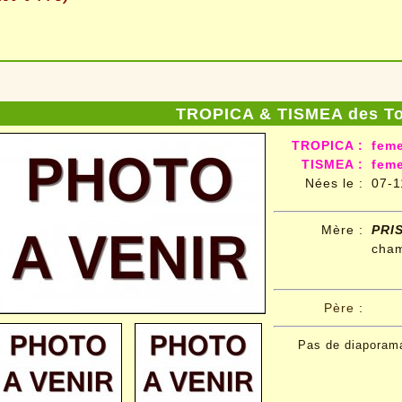
TROPICA & TISMEA des To
TROPICA :
feme
TISMEA :
feme
Nées le
:
07-1
Mère :
PRI
cha
Père
:
Pas de diaporam