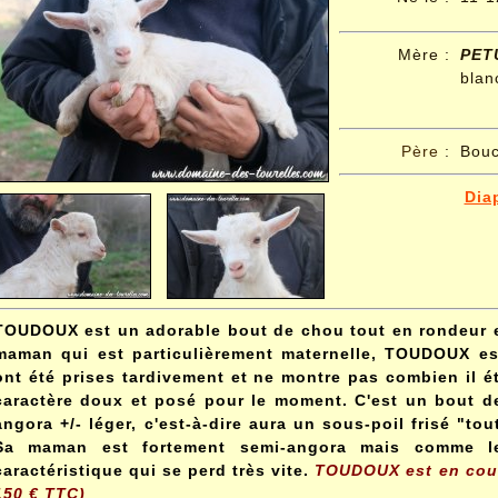
Mère :
PET
blan
Père
:
Bouc
Dia
TOUDOUX est un adorable bout de chou tout en rondeur e
maman qui est particulièrement maternelle, TOUDOUX e
ont été prises tardivement et ne montre pas combien il ét
caractère doux et posé pour le moment. C'est un bout de 
angora +/- léger, c'est-à-dire aura un sous-poil frisé "tou
Sa maman est fortement semi-angora mais comme le
caractéristique qui se perd très vite.
TOUDOUX est en cours
150 € TTC)