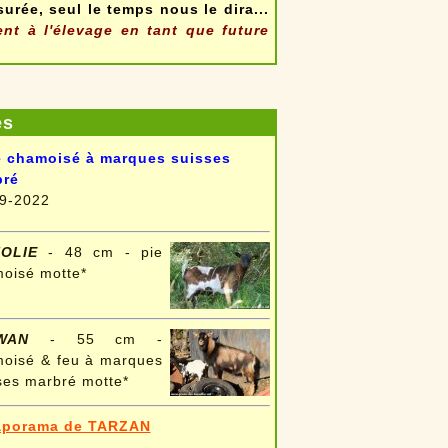
urée, seul le temps nous le dira...
nt à l'élevage en tant que future
es
e chamoisé à marques suisses
bré
9-2022
OLIE
- 48 cm - pie
oisé motte*
IWAN
- 55 cm -
oisé & feu à marques
ses marbré motte*
aporama de TARZAN