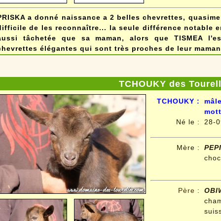
PRISKA a donné naissance a 2 belles chevrettes, quasime
difficile de les reconnaître... la seule différence notable
aussi tâchetée que sa maman, alors que TISMEA l'e
chevrettes élégantes qui sont très proches de leur maman
TCHOUKY des Tourel
TCHOUKY
:
mâle
mott
Né le
:
28-0
Mère :
PEP
choc
Père
:
OB
cham
suis