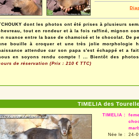
Dia
TCHOUKY dont les photos ont été prises à plusieurs sema
chevreau, tout en rondeur et à la fois raffiné, mignon co
en nuance entre la base de chamoisé et le chocolat. De peti
une bouille à croquer et une très jolie morphologie 
naissance attendue car son papa s'est échappé et a fait
nous en soyons rendu compte ! ... Bientôt des photos
cours de réservation (Prix : 210 € TTC)
TIMELIA des Tourell
TIMELIA
:
feme
choc
marb
Née le
:
24-0