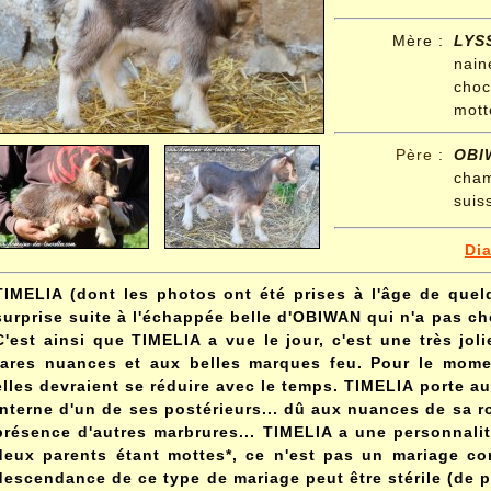
Mère :
LYS
nai
cho
mott
Père
:
OB
cham
suis
Di
TIMELIA (dont les photos ont été prises à l'âge de que
surprise suite à l'échappée belle d'OBIWAN qui n'a pas chôm
C'est ainsi que TIMELIA a vue le jour, c'est une très joli
rares nuances et aux belles marques feu. Pour le momen
elles devraient se réduire avec le temps. TIMELIA porte a
interne d'un de ses postérieurs... dû aux nuances de sa robe
présence d'autres marbrures... TIMELIA a une personnali
deux parents étant mottes*, ce n'est pas un mariage con
descendance de ce type de mariage peut être stérile (de 