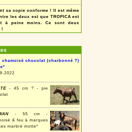
nt sa copie conforme ! Il est même
 entre les deux est que TROPICA est
st à peine moins. Ce sont deux
 !
les
 chamoisé chocolat (charbonné ?)
e*
9-2022
ITE
- 45 cm ? - pie
olat
IWAN
- 55 cm -
oisé & feu à marques
ses marbré motte*