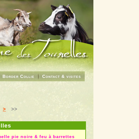
Border Collie
Contact & visites
>
>>
lles
elle pie noire & feu à barrettes