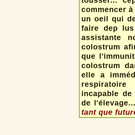
tousser... ce
commencer à 
un oeil qui d
faire dep lu
assistante n
colostrum afi
que l'immuni
colostrum da
elle a imméd
respiratoir
incapable de 
de l'élevage.
tant que futu