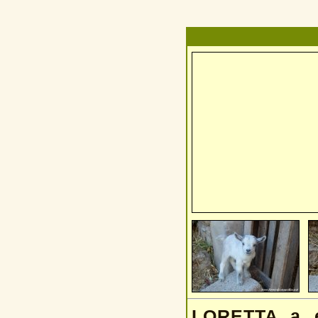
LORETTA a é