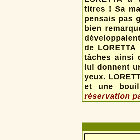
titres ! Sa m
pensais pas g
bien remarqu
développaient
de LORETTA e
tâches ainsi 
lui donnent u
yeux. LORETTA
et une boui
réservation pa