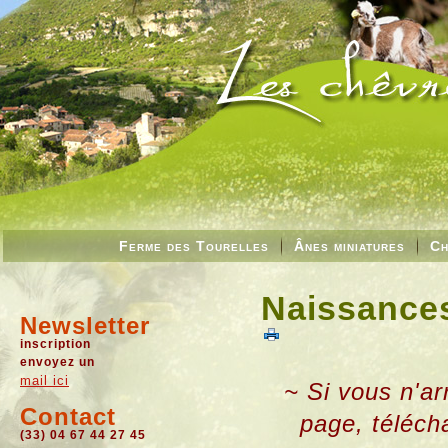
Ferme des Tourelles
Ânes miniatures
Ch
Naissances
Newsletter
inscription
envoyez un
mail ici
~ Si vous n'ar
Contact
page, téléch
(33) 04 67 44 27 45