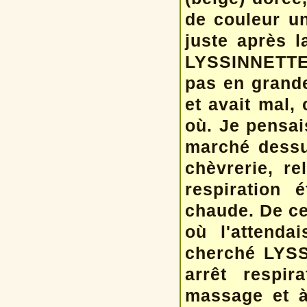
de couleur un
juste après 
LYSSINNETTE q
pas en grande
et avait mal,
où. Je pensai
marché dessu
chèvrerie, re
respiration é
chaude. De ce 
où l'attenda
cherché LYSS
arrêt respir
massage et à 