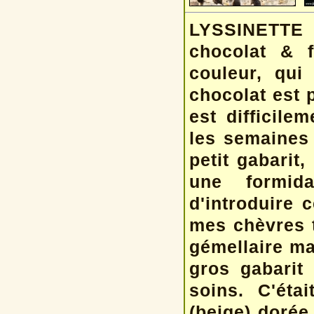
LYSSINETTE 
chocolat & 
couleur, qui
chocolat est p
est difficile
les semaines 
petit gabarit,
une formid
d'introduire 
mes chèvres 
gémellaire ma
gros gabarit
soins. C'éta
(beige) doré