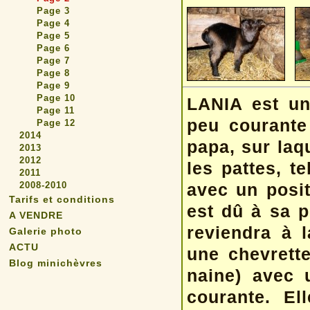
Page 3
Page 4
Page 5
Page 6
Page 7
Page 8
Page 9
Page 10
LANIA est un
Page 11
peu courante
Page 12
2014
papa, sur laq
2013
2012
les pattes, t
2011
2008-2010
avec un posit
Tarifs et conditions
est dû à sa p
A VENDRE
reviendra à 
Galerie photo
ACTU
une chevrette 
Blog minichèvres
naine) avec 
courante. El