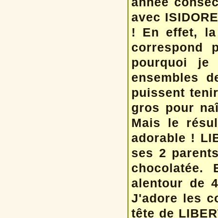
année conséc
avec ISIDORE 
! En effet, l
correspond p
pourquoi je
ensembles de
puissent tenir
gros pour na
Mais le résu
adorable ! LI
ses 2 parents
chocolatée. 
alentour de 4
J'adore les c
tête de LIBER