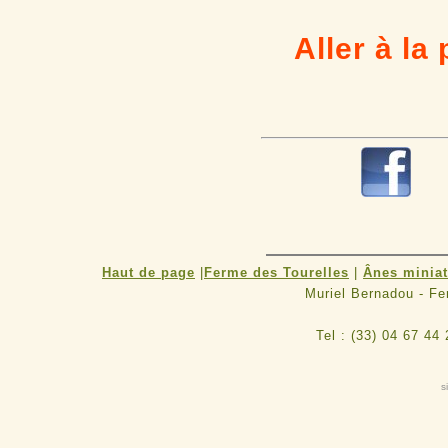
Aller à la 
R
Haut de page
|
Ferme des Tourelles
|
Ânes minia
Muriel Bernadou - F
Tel : (33) 04 67 44
s