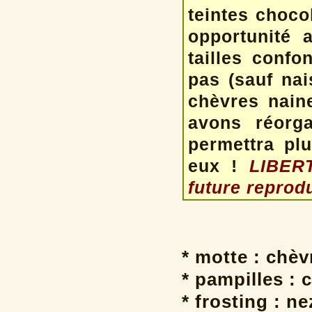
teintes choco
opportunité 
tailles confo
pas (sauf nai
chèvres nain
avons réorg
permettra plu
eux !
LIBERT
future reprod
* motte : chè
* pampilles : 
* frosting : ne