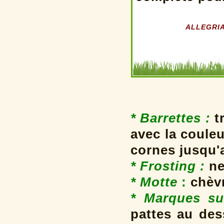
ALLEGRIA 
* Barrettes
:
tr
avec la coule
cornes jusqu'
* Frosting
:
ne
* Motte
:
chèv
* Marques su
pattes au des