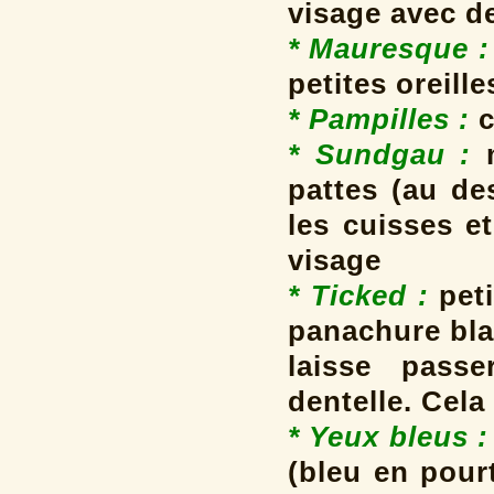
visage avec d
* Mauresque :
petites oreille
* Pampilles
:
c
* Sundgau :
pattes (au de
les cuisses e
visage
* Ticked :
peti
panachure bla
laisse passe
dentelle. Cela
* Yeux bleus :
(bleu en pour