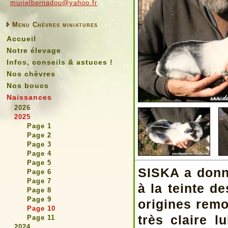
murielbernadou@yahoo.fr
Menu Chèvres miniatures
Accueil
Notre élevage
Infos, conseils & astuces !
Nos chèvres
Nos boucs
Naissances
2026
2025
Page 1
Page 2
Page 3
Page 4
Page 5
SISKA a donn
Page 6
Page 7
à la teinte d
Page 8
Page 9
origines remo
Page 10
très claire l
Page 11
2024