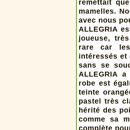
remettait qu
mamelles. No
avec nous pou
ALLEGRIA est 
joueuse, trè
rare car le
intéressés e
sans se souc
ALLEGRIA a u
robe est égal
teinte orangé
pastel très c
hérité des po
comme sa ma
complète pour