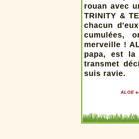
rouan avec un
TRINITY & TE
chacun d'eux
cumulées, o
merveille ! A
papa, est la
transmet déc
suis ravie.
ALOE es