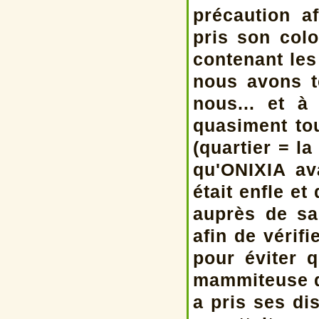
précaution a
pris son col
contenant les
nous avons t
nous... et à
quasiment to
(quartier = l
qu'ONIXIA av
était enfle e
auprès de s
afin de vérif
pour éviter 
mammiteuse d
a pris ses di