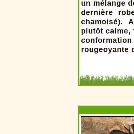
un mélange de
dernière rob
chamoisé). 
plutôt calme,
conformati
rougeoyante 