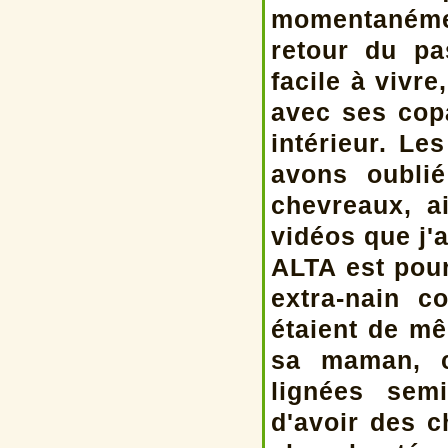
momentanémen
retour du pa
facile à vivr
avec ses cop
intérieur. Le
avons oubli
chevreaux, a
vidéos que j'a
ALTA est pour
extra-nain 
étaient de mê
sa maman, c
lignées sem
d'avoir des c