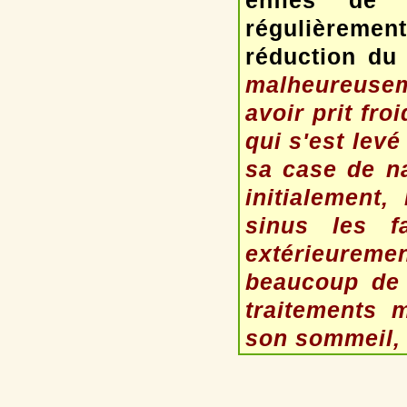
enflés de l
régulièremen
réduction du
malheureusem
avoir prit fro
qui s'est levé
sa case de na
initialement,
sinus les f
extérieuremen
beaucoup de 
traitements 
son sommeil, 