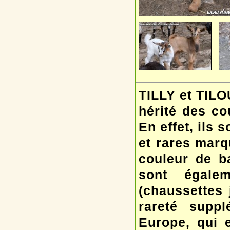
TILLY et TILO
hérité des co
En effet, ils 
et rares marq
couleur de b
sont égale
(chaussettes 
rareté supp
Europe, qui e