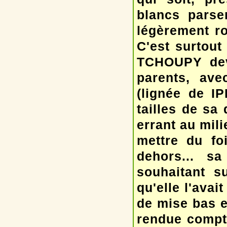
blancs parse
légèrement ro
C'est surtout
TCHOUPY devr
parents, av
(lignée de IP
tailles de sa
errant au mil
mettre du foi
dehors... s
souhaitant s
qu'elle l'avai
de mise bas et
rendue compte