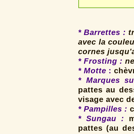
* Barrettes
:
tr
avec la coule
cornes jusqu'
* Frosting
:
ne
* Motte
:
chèvr
* Marques su
pattes au des
visage avec d
* Pampilles
:
c
* Sungau :
m
pattes (au de