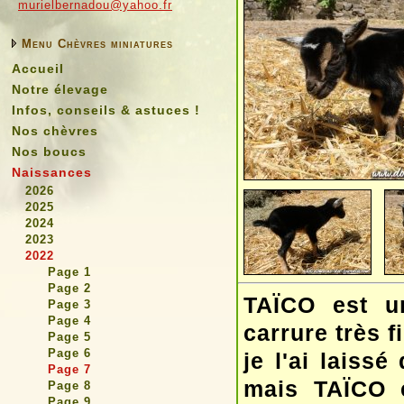
murielbernadou@yahoo.fr
Menu Chèvres miniatures
Accueil
Notre élevage
Infos, conseils & astuces !
Nos chèvres
Nos boucs
Naissances
2026
2025
2024
2023
2022
Page 1
Page 2
TAÏCO est un
Page 3
Page 4
carrure très 
Page 5
Page 6
je l'ai laiss
Page 7
mais TAÏCO ét
Page 8
Page 9