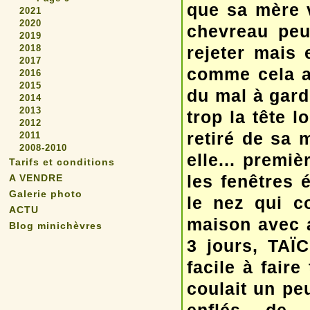
que sa mère v
2021
2020
chevreau peu 
2019
2018
rejeter mais 
2017
comme cela ar
2016
2015
du mal à gard
2014
2013
trop la tête l
2012
retiré de sa 
2011
2008-2010
elle... premiè
Tarifs et conditions
les fenêtres 
A VENDRE
Galerie photo
le nez qui c
ACTU
maison avec a
Blog minichèvres
3 jours, TAÏC
facile à faire
coulait un pe