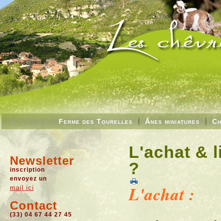
Ferme des Tourelles
Ânes miniatures
Ch
L'achat & 
Newsletter
?
inscription
envoyez un
L'achat :
mail ici
Contact
(33) 04 67 44 27 45