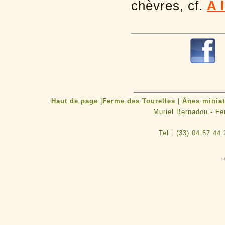
chèvres, cf.
A 
Haut de page
|
Ferme des Tourelles
|
Ânes minia
Muriel Bernadou - F
Tel : (33) 04 67 44
s