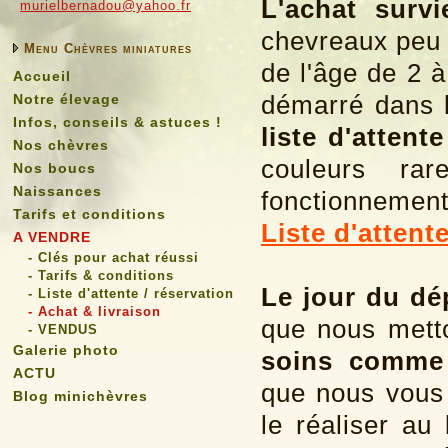
L'achat surv
murielbernadou@yahoo.fr
chevreaux peu 
Menu Chèvres miniatures
de l'âge de 2 
Accueil
démarré dans l
Notre élevage
Infos, conseils & astuces !
liste d'attent
Nos chèvres
couleurs ra
Nos boucs
Naissances
fonctionnement 
Tarifs et conditions
Liste d'attent
A VENDRE
- Clés pour achat réussi
- Tarifs & conditions
Le jour du dé
- Liste d'attente / réservation
- Achat & livraison
que nous mett
- VENDUS
Galerie photo
soins comme 
ACTU
que nous vous
Blog minichèvres
le réaliser au