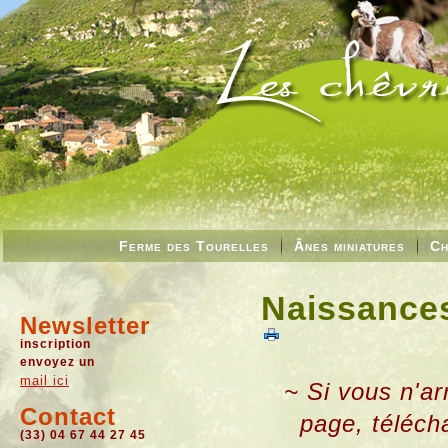
Ferme des Tourelles
Ânes miniatures
Ch
Naissances
Newsletter
inscription
envoyez un
mail ici
~ Si vous n'ar
Contact
page, téléch
(33) 04 67 44 27 45