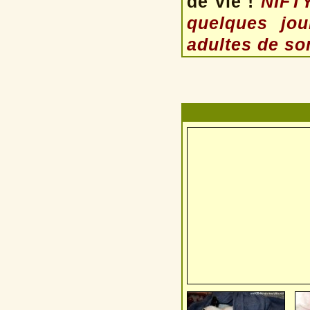
de vie !
NIFTY
quelques jo
adultes de so