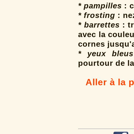
* pampilles
: c
* frosting
: ne
* barrettes
: t
avec la coule
cornes jusqu'
* yeux bleus
pourtour de la
Aller à la