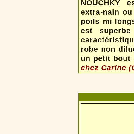
NOUCHKY est
extra-nain o
poils mi-long
est superbe
caractéristiq
robe non dilué
un petit bout
chez Carine (