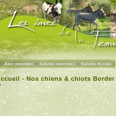
Ânes miniatures
Chèvres miniatures
Chèvres Alpines
ccueil - Nos chiens & chiots Border