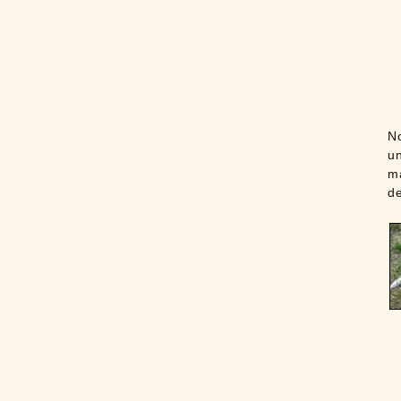
N
u
ma
d