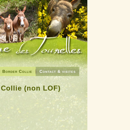
Border Collie
Contact & visites
 Collie (non LOF)