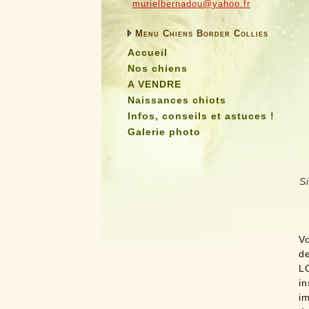
murielbernadou@yahoo.fr
Menu Chiens Border Collies
Accueil
Nos chiens
A VENDRE
Naissances chiots
Infos, conseils et astuces !
Galerie photo
Si
Vo
d
L
i
im