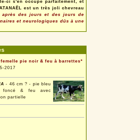
e-ci s'en occupe parfaitement, et
 NATANAËL est un très joli chevreau
 après des jours et des jours de
onaires et neurologiques dûs à une
es
- femelle pie noir & feu à barrettes*
5-2017
NA
- 46 cm ? - pie bleu
s foncé & feu avec
ion partielle