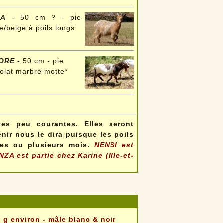
IA
- 50 cm ? - pie
e/beige à poils longs
DORE
- 50 cm - pie
olat marbré motte*
es peu courantes. Elles seront
nir nous le dira puisque les poils
nes ou plusieurs mois.
NENSI est
NENZA
est partie chez Karine (Ille-et-
 g environ - mâle blanc & noir