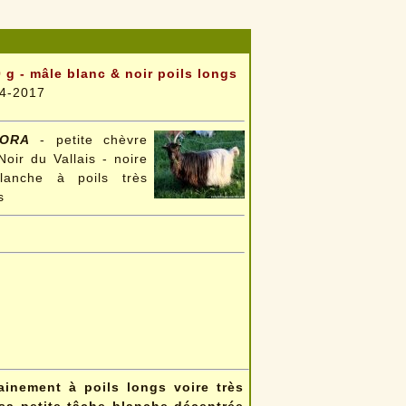
 g - mâle blanc & noir poils longs
4-2017
ORA
- petite chèvre
Noir du Vallais - noire
lanche à poils très
s
ainement à poils longs voire très