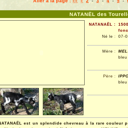
Aller à la page :
2
-
3
-
4
-
5
-
<<
<
NATANËL des Tourell
NATANAËL :
1500
fonc
Né le
:
07-0
Mère :
MEL
bleu
Père
:
IPP
bleu
NATANAËL est un splendide chevreau à la rare couleur pi