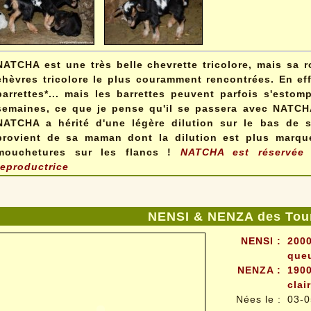
NATCHA est une très belle chevrette tricolore, mais sa 
chèvres tricolore le plus couramment rencontrées. En ef
barrettes*... mais les barrettes peuvent parfois s'estomp
semaines, ce que je pense qu'il se passera avec NATCH
NATCHA a hérité d'une légère dilution sur le bas de 
provient de sa maman dont la dilution est plus marqu
mouchetures sur les flancs !
NATCHA est réservée 
reproductrice
NENSI & NENZA des Tour
NENSI :
2000
queu
NENZA :
1900
clai
Nées le
:
03-0