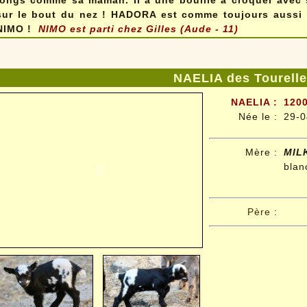
longs comme sa maman. Il a une bouille à croquer avec 
sur le bout du nez ! HADORA est comme toujours aussi m
NIMO !
NIMO est parti chez Gilles (Aude - 11)
NAELIA des Tourell
NAELIA :
1200
Née le
:
29-0
Mère :
MIL
blan
Père
: