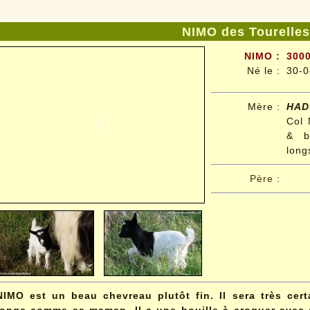
NIMO des Tourelles
NIMO :
3000
Né le
:
30-0
Mère :
HAD
Col 
& b
long
Père
:
NIMO est un beau chevreau plutôt fin. Il sera très cert