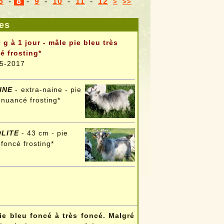
6
-
8
-
9
-
10
-
11
-
12
>
>>
es
 g à 1 jour - mâle pie bleu très
é frosting*
5-2017
INE
- extra-naine - pie
 nuancé frosting*
OLITE
- 43 cm - pie
 foncé frosting*
e bleu foncé à très foncé. Malgré