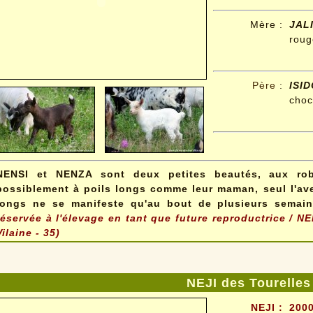
Mère :
JAL
roug
Père
:
ISI
choc
NENSI et NENZA sont deux petites beautés, aux rob
possiblement à poils longs comme leur maman, seul l'ave
longs ne se manifeste qu'au bout de plusieurs semai
réservée à l'élevage en tant que future reproductrice / 
Vilaine - 35)
NEJI des Tourelles
NEJI :
2000