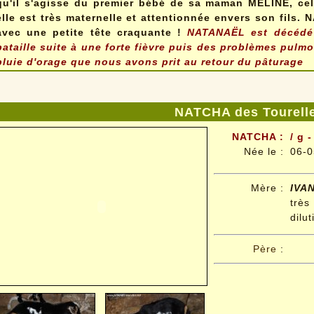
qu'il s'agisse du premier bébé de sa maman MELINE, cell
elle est très maternelle et attentionnée envers son fils.
avec une petite tête craquante !
NATANAËL
est décédé
bataille suite à une forte fièvre puis des problèmes pulm
pluie d'orage que nous avons prit au retour du pâturage
NATCHA des Tourell
NATCHA :
/ g 
Née le
:
06-0
Mère :
IVA
trè
dilut
Père
: