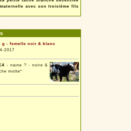
sa petite tâche blanche décentrée
aternelle avec son troisième fils
es
 g - femelle noir & blanc
4-2017
KA
- naine ? - noire &
che motte*