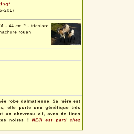
ting*
5-2017
NA
- 44 cm ? - tricolore
nachure rouan
chée robe dalmatienne. Sa mère est
s, elle porte une génétique très
st un chevreau vif, avec de fines
ttes noires !
NEJI est parti chez