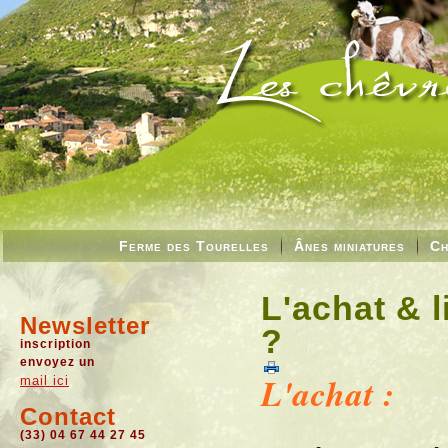
Ferme des Tourelles
Ânes miniatures
Ch
L'achat & 
Newsletter
?
inscription
envoyez un
L'achat :
mail ici
Contact
(33) 04 67 44 27 45