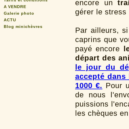
Tarifs et conditions
encore un
tr
A VENDRE
gérer le stress
Galerie photo
ACTU
Blog minichèvres
Par ailleurs, 
caprins que vo
payé encore
l
départ des a
le jour du dé
accepté dans 
1000 €
.
Pour u
de nous l'env
puissions l'enc
les chèques en