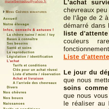
L'achat surv
murielbernadou@yahoo.fr
chevreaux peu 
Menu Chèvres miniatures
de l'âge de 2 
Accueil
démarré dans l
Notre élevage
Infos, conseils & astuces !
liste d'attent
La chèvre naine / mini / toy
Bases à connaître
couleurs ra
Ses besoins
fonctionnement 
Santé et soins
La reproduction
Liste d'attent
Législation / identification
L'achat
Tarifs et conditions
Clés pour un achat réussi
Le jour du dé
Liste d'attente / réservation
que nous mett
Achat et livraison
A l'arrivée des chevreaux
soins comme 
Divers
Nos chèvres
que nous vous
Nos boucs
le réaliser au
Naissances