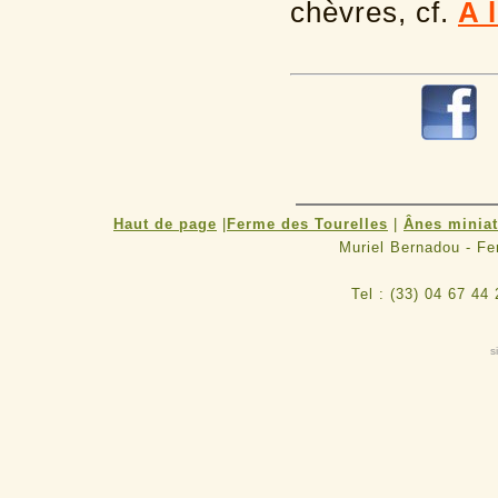
chèvres, cf.
A 
Haut de page
|
Ferme des Tourelles
|
Ânes minia
Muriel Bernadou - F
Tel : (33) 04 67 44
s