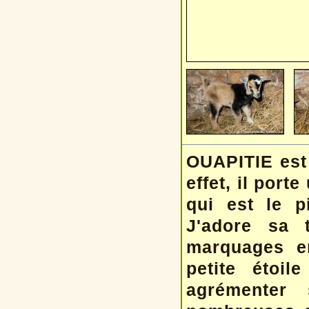
OUAPITIE est 
effet, il port
qui est le p
J'adore sa 
marquages e
petite étoil
agrémenter 