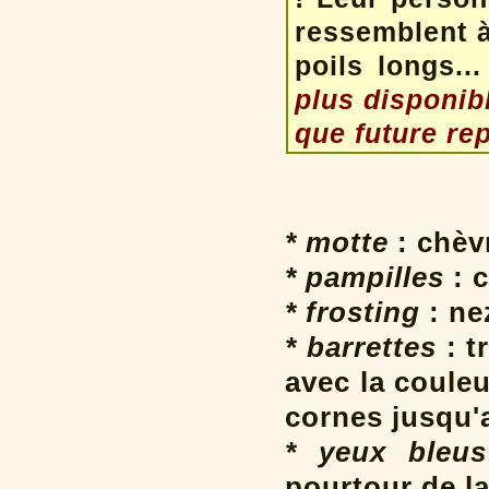
ressemblent à
poils longs..
plus disponibl
que future re
* motte
: chèv
* pampilles
: c
* frosting
: ne
* barrettes
: t
avec la coule
cornes jusqu'
* yeux bleus
pourtour de la