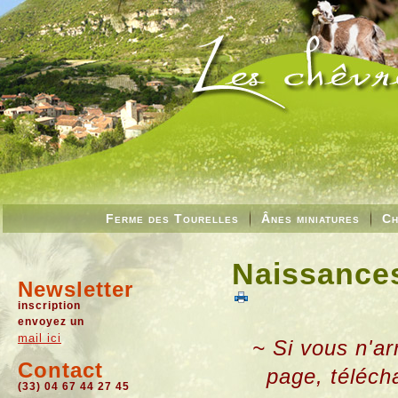
Ferme des Tourelles
Ânes miniatures
Ch
Naissances
Newsletter
inscription
envoyez un
mail ici
~ Si vous n'ar
Contact
page, téléch
(33) 04 67 44 27 45