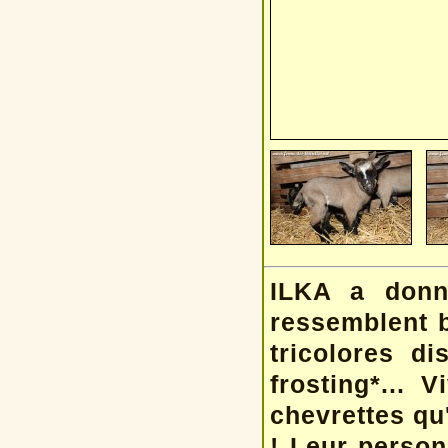
ILKA a donn
ressemblent b
tricolores d
frosting*... 
chevrettes qu'
! Leur person