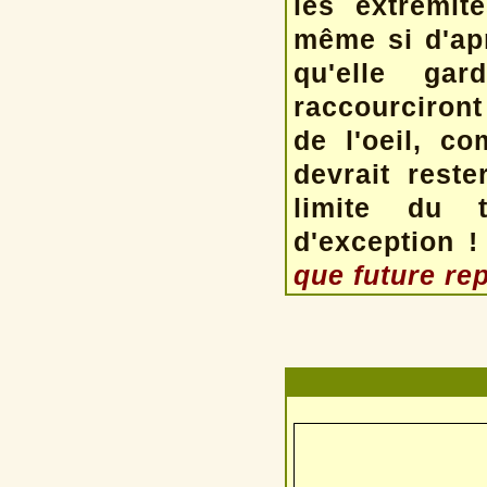
les extrémité
même si d'apr
qu'elle gar
raccourciront
de l'oeil, 
devrait reste
limite du t
d'exception 
que future re