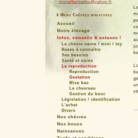
murielbernadou@yahoo.fr
La
m
Menu Chèvres miniatures
p
Accueil
co
Notre élevage
mo
Infos, conseils & astuces !
a
La chèvre naine / mini / toy
j
Bases à connaître
ba
Ses besoins
Santé et soins
Lo
La reproduction
Reproduction
b
Gestation
ge
Mise bas
u
Le chevreau
vi
Gestion du bouc
Législation / identification
L'achat
Divers
Nos chèvres
Nos boucs
Naissances