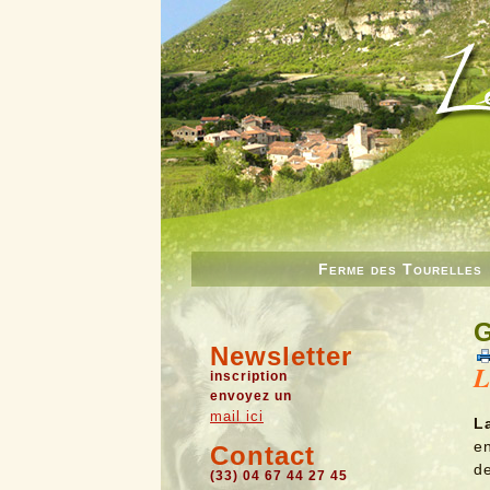
Ferme des Tourelles
G
Newsletter
L
inscription
envoyez un
mail ici
L
e
Contact
d
(33) 04 67 44 27 45