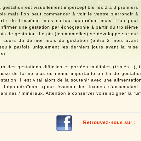
 gestation est visuellement imperceptible les 2 à 3 premiers
ois mais l'on peut commencer à voir le ventre s'arrondir à
artir du troisième mais surtout quatrième mois. L'on peut
nfirmer une gestation par échographie à partir du troisième
is de gestation. Le pis (les mamelles) se développe surtout
u cours du dernier mois de gestation (entre 2 mois avant
usqu'à parfois uniquement les derniers jours avant la mise
s).
rs des gestations difficiles et portées multiples (triplés...),
aisse de forme plus ou moins importante en fin de gestatio
station. Il est vital alors de la soutenir avec une alimentatio
n hépatodraînant (pour évacuer les toxines s'accumulant 
tamines / minéraux. Attention à conserver voire soigner la ru
Retrouvez-nous sur