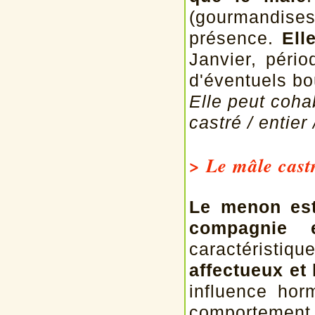
(gourmandises)
présence.
Ell
Janvier, périod
d'éventuels bo
Elle peut coha
castré / entier 
> Le mâle cast
Le menon est
compagnie e
caractéristiq
affectueux et 
influence hor
comportement d