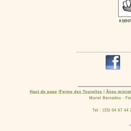
R
Haut de page
|
Ferme des Tourelles
|
Ânes minia
Muriel Bernadou - F
Tel : (33) 04 67 44
s