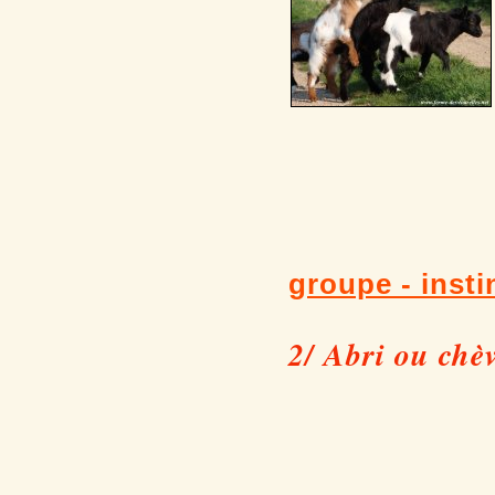
Plus d
groupe -
insti
2/ Abri ou chèv