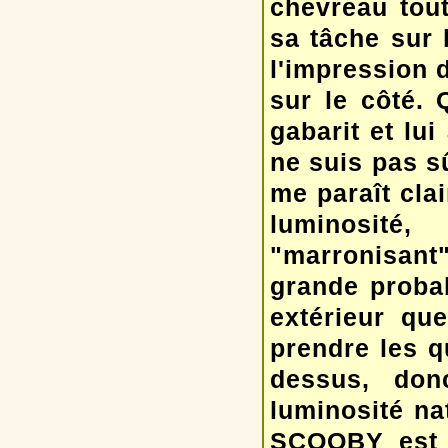
chevreau tou
sa tâche sur 
l'impression 
sur le côté. 
gabarit et lui
ne suis pas sû
me paraît cla
luminosité
"marronisant"
grande probabi
extérieur qu
prendre les q
dessus, don
luminosité na
SCOOBY est é