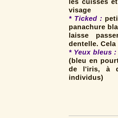
les cuisses e
visage
* Ticked :
peti
panachure bla
laisse passe
dentelle. Cela
* Yeux bleus :
(bleu en pour
de l'iris, à
individus)