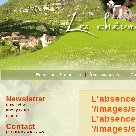
Ferme des Tourelles
Ânes miniatures
Ch
L'absence 
Newsletter
inscription
'/images/
envoyez un
mail ici
L'absence 
Contact
'/images/
(33) 04 67 44 27 45