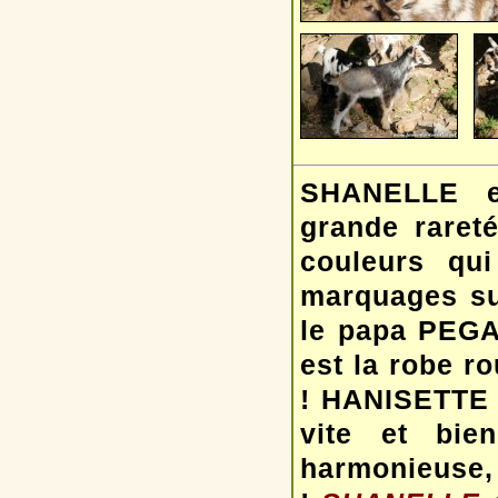
SHANELLE es
grande rareté
couleurs qui
marquages su
le papa PEGAS
est la robe r
! HANISETTE 
vite et bie
harmonieuse,