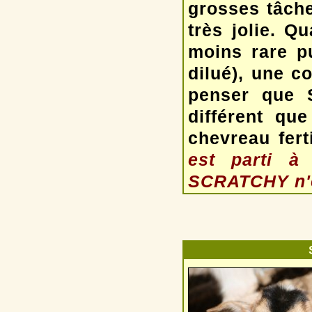
grosses tâche
très jolie. 
moins rare pu
dilué), une c
penser que 
différent qu
chevreau fer
est parti à
SCRATCHY n'e