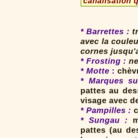
canalisation 
* Barrettes
:
tr
avec la coule
cornes jusqu'
* Frosting
:
ne
* Motte
:
chèvr
* Marques su
pattes au des
visage avec d
* Pampilles
:
c
* Sungau :
m
pattes (au de