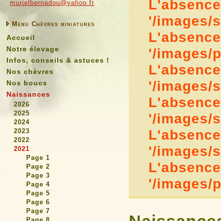
L'absence 
murielbernadou@yahoo.fr
'/images/
Menu Chèvres miniatures
L'absence 
Accueil
Notre élevage
'/images
Infos, conseils & astuces !
L'absence 
Nos chèvres
'/images/
Nos boucs
Naissances
L'absence 
2026
2025
'/images/
2024
2023
L'absence 
2022
'/images/
2021
Page 1
L'absence 
Page 2
Page 3
'/images
Page 4
Page 5
Page 6
Page 7
Page 8