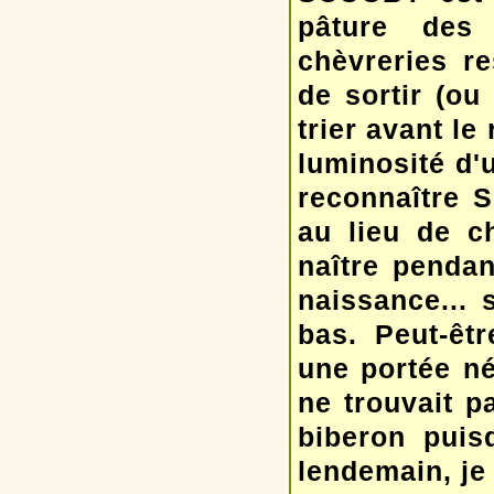
pâture des 
chèvreries r
de sortir (ou 
trier avant l
luminosité d'
reconnaître 
au lieu de ch
naître pendan
naissance... 
bas. Peut-êt
une portée n
ne trouvait p
biberon puis
lendemain, je