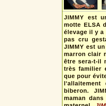
JIMMY
est u
motte ELSA de
élevage il y a
pas cru gest
JIMMY est un 
marron clair m
être sera-t-i
très familier
que pour évit
l'allaitemen
biberon. JI
maman dans l
maternel.
JIM