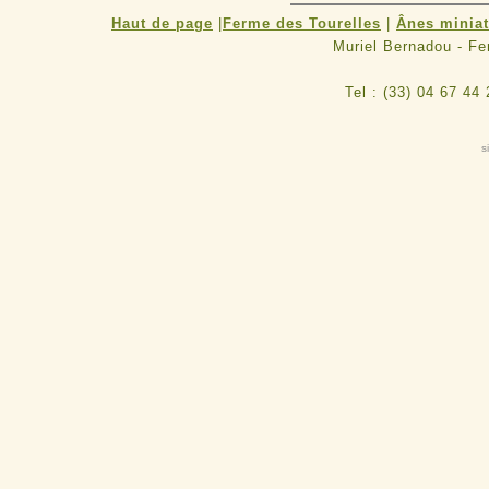
Haut de page
|
Ferme des Tourelles
|
Ânes minia
Muriel Bernadou - F
Tel : (33) 04 67 44
s