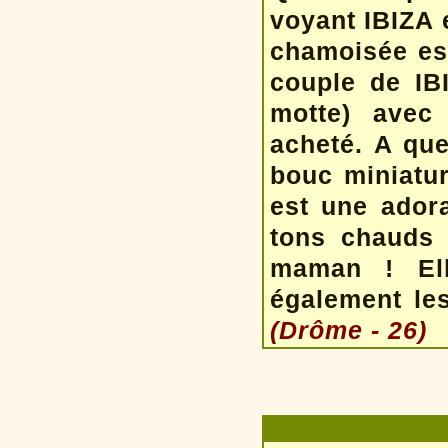
voyant IBIZA e
chamoisée est
couple de IB
motte) avec 
acheté. A que
bouc miniatu
est une adora
tons chauds 
maman ! El
également le
(Drôme - 26)