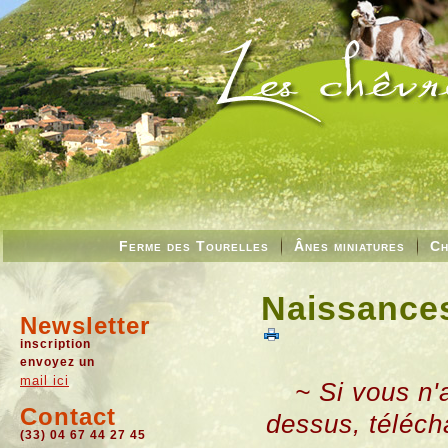
Ferme des Tourelles
Ânes miniatures
Ch
Naissances
Newsletter
inscription
envoyez un
mail ici
~ Si vous n'
Contact
dessus, téléch
(33) 04 67 44 27 45