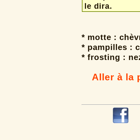
le dira.
* motte : chè
* pampilles : 
* frosting : ne
Aller à la 
R