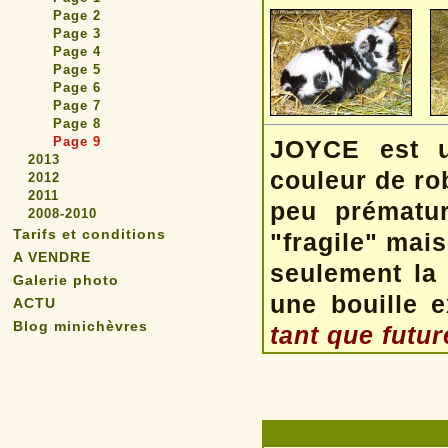
Page 2
Page 3
Page 4
Page 5
Page 6
Page 7
Page 8
Page 9
JOYCE est u
2013
couleur de ro
2012
2011
peu prématur
2008-2010
Tarifs et conditions
"fragile" mai
A VENDRE
seulement la
Galerie photo
une bouille e
ACTU
Blog minichèvres
tant que futur