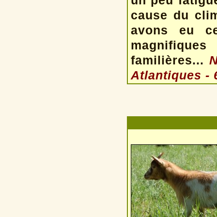
un peu fatigu
cause du cli
avons eu c
magnifiqu
familières...
N
Atlantiques - 