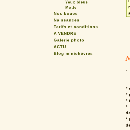
Yeux bleus
Motte
Nos boucs
Naissances
Tarifs et conditions
A VENDRE
Galerie photo
ACTU
Blog minichèvres
N
-
*
*
* 
*
d
*
de