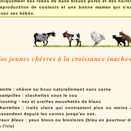
uniquement des robes de base bleues pures et des noires
reproductrice de couleurs et une bonne maman qui n'es
avec ses bébés.
os jeunes chèvres à la croissance inachev
 motte
: chèvre ou bouc naturellement sans corne
 pampilles
: clochettes sous le cou
frosting
: nez et oreilles
mouchetés de blanc
 barrettes
: traits clairs qui contrastent plus ou moins 
escendent depuis les cornes jusqu'au nez.
 yeux bleus
: yeux bleus ou bicolores (bleu en pourtour d
 l'iris)