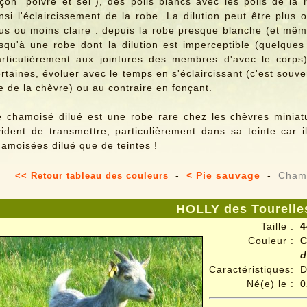
açon "poivre et sel"), des poils blancs avec les poils de l
nsi l'éclaircissement de la robe. La dilution peut être plus 
us ou moins claire : depuis la robe presque blanche (et même 
squ'à une robe dont la dilution est imperceptible (quelques
articulièrement aux jointures des membres d'avec le corps
rtaines, évoluer avec le temps en s'éclaircissant (c'est souv
e de la chèvre) ou au contraire en fonçant.
e chamoisé dilué est une robe rare chez les chèvres miniatur
vident de transmettre, particulièrement dans sa teinte car 
amoisées dilué que de teintes !
-
< Pie sauvage
-
Cham
<< Retour tableau des couleurs
HOLLY des Tourelle
Taille :
4
Couleur :
C
d
Caractéristiques:
D
Né(e) le :
0