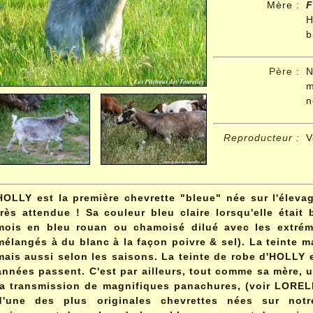
Mère :
b
Père
:
N
m
n
Reproducteur :
V
HOLLY
est la première chevrette "bleue" née sur l'éleva
très attendue ! Sa couleur bleu claire lorsqu'elle était 
mois en bleu rouan ou chamoisé dilué avec les extrém
mélangés à du blanc à la façon poivre & sel). La teinte m
mais aussi selon les saisons. La teinte de robe d'HOLLY e
années passent. C'est par ailleurs, tout comme sa mère, 
la transmission de magnifiques panachures, (voir LORELEÏ
d'une des plus originales chevrettes nées sur notr