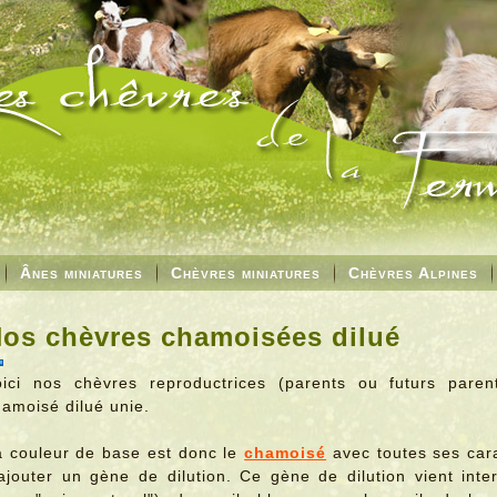
Ânes miniatures
Chèvres miniatures
Chèvres Alpines
os chèvres chamoisées dilué
oici nos chèvres reproductrices (parents ou futurs pare
amoisé dilué unie.
a couleur de base est donc le
chamoisé
avec toutes ses cara
'ajouter un gène de dilution. Ce gène de dilution vient inte