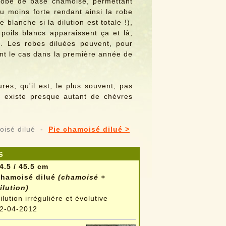
a robe de base chamoisé, permettant
ou moins forte rendant ainsi la robe
blanche si la dilution est totale !),
 poils blancs apparaissent ça et là,
). Les robes diluées peuvent, pour
ent le cas dans la première année de
es, qu'il est, le plus souvent, pas
il existe presque autant de chèvres
oisé dilué
-
Pie chamoisé dilué >
s
4.5 / 45.5 cm
hamoisé dilué
(chamoisé +
ilution)
ilution irrégulière et évolutive
2-04-2012