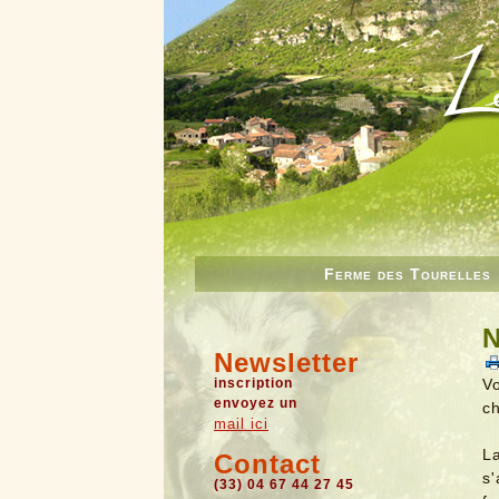
Ferme des Tourelles
N
Newsletter
inscription
V
envoyez un
ch
mail ici
L
Contact
s
(33) 04 67 44 27 45