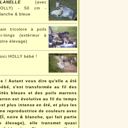
FLANELLE
(avec
HOLLY) - 50 cm -
lanche & bleue
ain tricolore à poils
i-longs (extérieur à
otre élevage)
oici HOLLY bébé !
ge ! Autant vous dire qu'elle a été
bébé, s'est transformée au fil des
ités bleues et des poils marrons
arron est évolutive au fil du temps
st plus intense en été, et plus les
une reproductrice de couleurs avec
, noire & blanche, qui fait partie
e élevage), elle transmet quasi