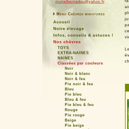
f
murielbernadou@yahoo.fr
ai
pl
Menu Chèvres miniatures
ju
Accueil
p
Notre élevage
ce
Infos, conseils & astuces !
vi
Nos chèvres
TOYS
L
EXTRA-NAINES
é
NAINES
ch
Classées par couleurs
Noir
Noir & blanc
Noir & feu
Pie noir & feu
Bleu
Pie bleu
Bleu & feu
Pie bleu & feu
Rouge
Pie rouge
Beige
Pie beige