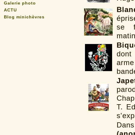
Galerie photo
Blan
ACTU
Blog minichèvres
épris
se f
matin
Biqu
dont
arme
bande
Jape
paro
Chap
T. E
s'exp
Dans 
(ano