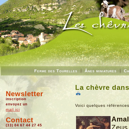
Ferme des Tourelles
Ânes miniatures
Ch
La chèvre dans 
Newsletter
inscription
envoyez un
Voici quelques références 
mail ici
Amal
Contact
(33) 04 67 44 27 45
Zeus 