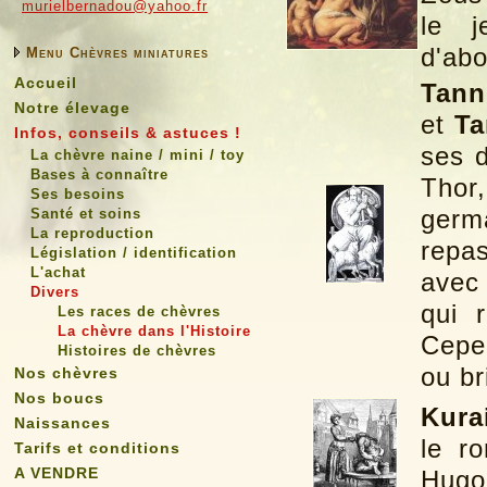
murielbernadou@yahoo.fr
le j
d'ab
Menu Chèvres miniatures
Accueil
Tann
Notre élevage
et
Ta
Infos, conseils & astuces !
ses d
La chèvre naine / mini / toy
Bases à connaître
Thor
Ses besoins
Santé et soins
germ
La reproduction
repas
Législation / identification
L'achat
avec
Divers
qui r
Les races de chèvres
La chèvre dans l'Histoire
Cepe
Histoires de chèvres
ou br
Nos chèvres
Nos boucs
Kura
Naissances
le r
Tarifs et conditions
A VENDRE
Hugo