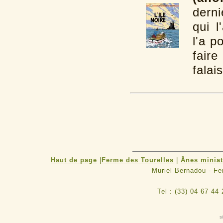
derni
qui l
l'a p
fair
falai
Haut de page
|
Ferme des Tourelles
|
Ânes minia
Muriel Bernadou - F
Tel : (33) 04 67 44
s