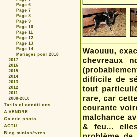
Page 6
Page 7
Page 8
Page 9
Page 10
Page 11
Page 12
Page 13
Page 14
Waouuu, exact
Mariages pour 2018
chevreaux no
2017
2016
(probablement 
2015
2014
difficile de 
2013
tout particul
2012
2011
rare, car cett
2008-2010
Tarifs et conditions
courante voir
A VENDRE
malchance av
Galerie photo
& feu... ell
ACTU
Blog minichèvres
problème de 