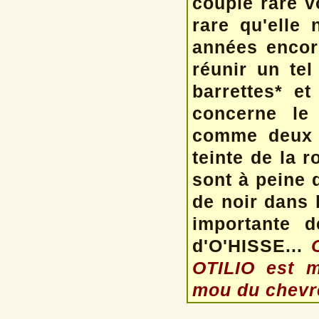
couple rare v
rare qu'elle 
années encor
réunir un tel
barrettes* e
concerne le
comme deux g
teinte de la 
sont à peine d
de noir dans 
importante d
d'O'HISSE...
OTILIO est m
mou du chevr