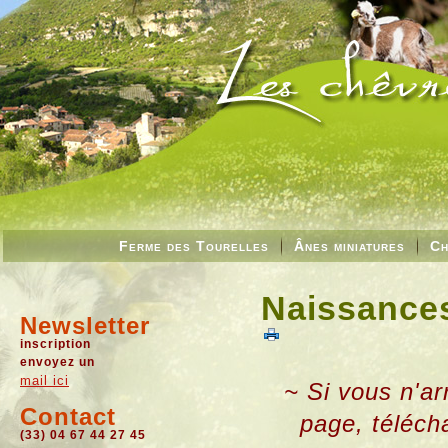
Ferme des Tourelles
Ânes miniatures
Ch
Naissances
Newsletter
inscription
envoyez un
mail ici
~ Si vous n'ar
Contact
page, téléch
(33) 04 67 44 27 45