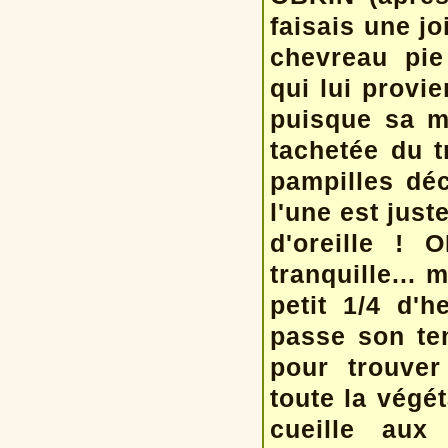
faisais une jo
chevreau pi
qui lui provie
puisque sa m
tachetée du t
pampilles déc
l'une est jus
d'oreille ! 
tranquille...
petit 1/4 d'h
passe son te
pour trouver
toute la végé
cueille aux