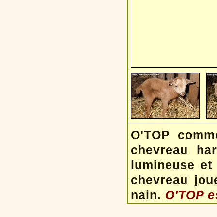
O'TOP comme 
chevreau ha
lumineuse et 
chevreau joue
nain.
O'TOP es