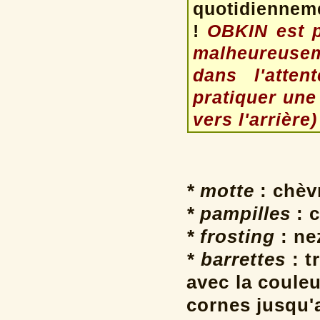
quotidiennem
!
OBKIN est pa
malheureusem
dans l'atten
pratiquer une
vers l'arrière)
* motte
: chèv
* pampilles
: c
* frosting
: ne
* barrettes
: t
avec la coule
cornes jusqu'