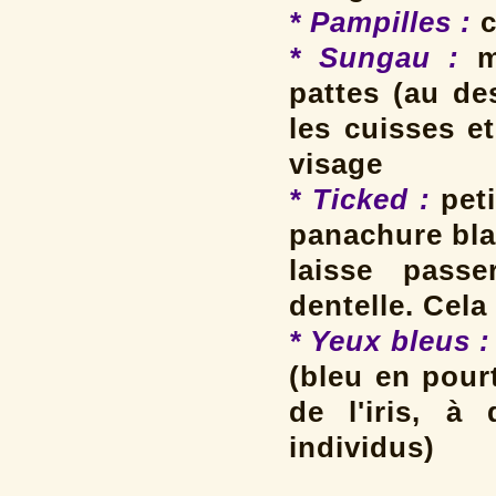
* Pampilles
:
c
* Sungau :
m
pattes (au de
les cuisses e
visage
* Ticked :
peti
panachure bla
laisse passe
dentelle. Cela
* Yeux bleus :
(bleu en pour
de l'iris, à
individus)