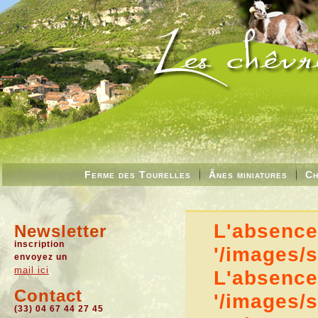
Ferme des Tourelles
Ânes miniatures
Ch
L'absence 
Newsletter
inscription
'/images/
envoyez un
mail ici
L'absence 
Contact
'/images/
(33) 04 67 44 27 45