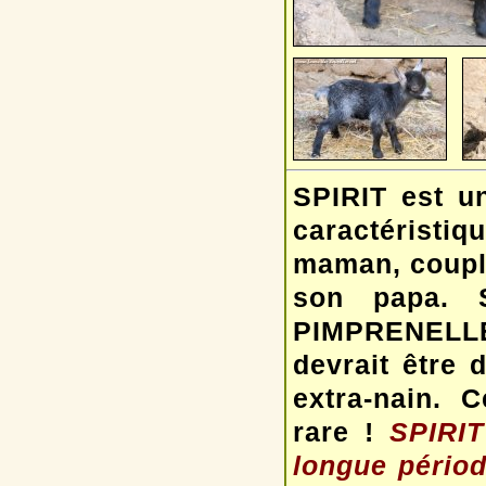
SPIRIT est un
caractéristiq
maman, couplé
son papa. 
PIMPRENELLE
devrait être 
extra-nain. 
rare !
SPIRIT
longue période