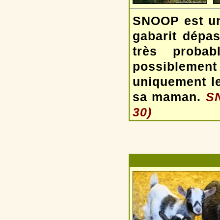
SNOOP est un
gabarit dépas
très proba
possiblement
uniquement le
sa maman.
SN
30)