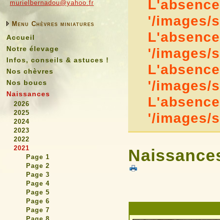
L'absence 
murielbernadou@yahoo.fr
'/images/
Menu Chèvres miniatures
L'absence 
Accueil
Notre élevage
'/images/
Infos, conseils & astuces !
L'absence 
Nos chèvres
'/images/
Nos boucs
Naissances
L'absence 
2026
2025
'/images/
2024
2023
2022
2021
Naissances
Page 1
Page 2
Page 3
Page 4
Page 5
Page 6
Page 7
Page 8