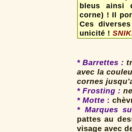
bleus ainsi 
corne) ! Il po
Ces diverses 
unicité !
SNIKE
* Barrettes
:
tr
avec la coule
cornes jusqu'
* Frosting
:
ne
* Motte
:
chèvr
* Marques su
pattes au des
visage avec d