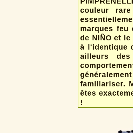
PIMPRENELLE 
couleur rar
essentielle
marques feu 
de NIÑO et le
à l'identique
ailleurs de
comporteme
généraleme
familiariser
êtes exacteme
!