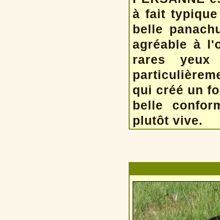
à fait typiqu
belle panachu
agréable à l'
rares yeux
particulièrem
qui créé un f
belle confor
plutôt vive.