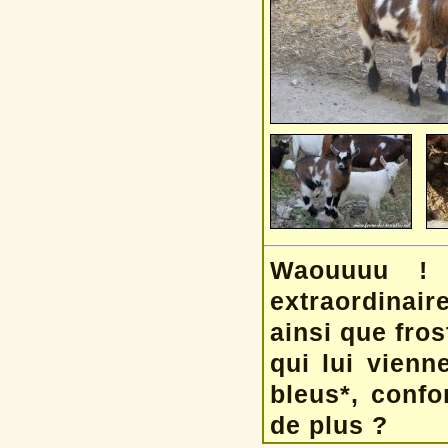
Waouuuu ! 
extraordinair
ainsi que fro
qui lui vien
bleus*, confo
de plus ?