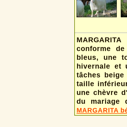
MARGARITA e
conforme de
bleus, une t
hivernale et 
tâches beige 
taille inféri
une chèvre d
du mariage 
MARGARITA b