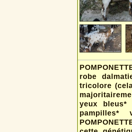
POMPONETTE e
robe dalmatie
tricolore (cel
majoritairem
yeux bleus*
pampilles* 
POMPONETTE e
cette généti