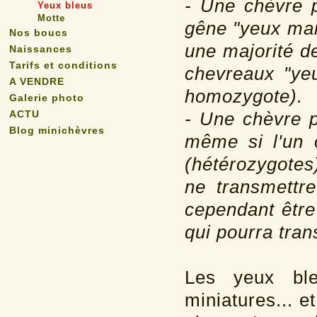
- Une chèvre p
Yeux bleus
Motte
gêne "yeux marr
Nos boucs
une majorité d
Naissances
Tarifs et conditions
chevreaux "ye
A VENDRE
homozygote).
Galerie photo
ACTU
- Une chèvre p
Blog minichèvres
même si l'un 
(hétérozygotes
ne transmettr
cependant être
qui pourra tran
Les yeux ble
miniatures... e