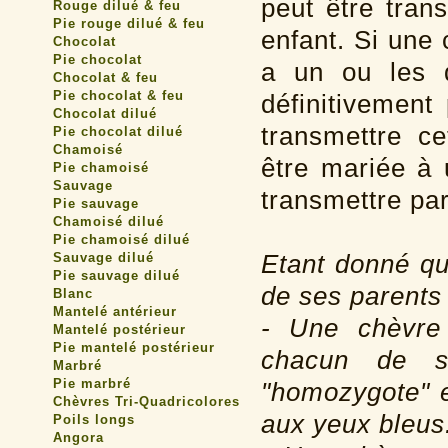
peut être tran
Rouge dilué & feu
Pie rouge dilué & feu
enfant. Si une
Chocolat
Pie chocolat
a un ou les d
Chocolat & feu
Pie chocolat & feu
définitivement
Chocolat dilué
transmettre ce
Pie chocolat dilué
Chamoisé
être mariée à 
Pie chamoisé
Sauvage
transmettre par
Pie sauvage
Chamoisé dilué
Pie chamoisé dilué
Etant donné q
Sauvage dilué
Pie sauvage dilué
de ses parents 
Blanc
Mantelé antérieur
- Une chèvre 
Mantelé postérieur
Pie mantelé postérieur
chacun de s
Marbré
Pie marbré
"homozygote" e
Chèvres Tri-Quadricolores
aux yeux bleus
Poils longs
Angora