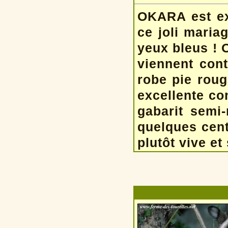
OKARA est ex
ce joli mari
yeux bleus ! 
viennent cont
robe pie roug
excellente co
gabarit sem
quelques cen
plutôt vive et