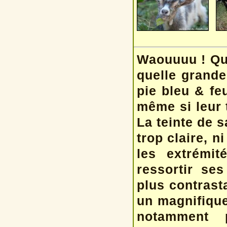
Waouuuu ! Quel
quelle grande
pie bleu & fe
même si leur t
La teinte de s
trop claire, n
les extrémit
ressortir ses
plus contrast
un
magnifique
notamment 