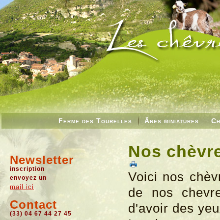
Ferme des Tourelles
Ânes miniatures
Ch
Nos chèvre
Newsletter
inscription
Voici nos chèv
envoyez un
mail ici
de nos chevre
Contact
d'avoir des yeu
(33) 04 67 44 27 45