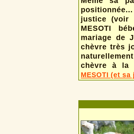
Même sa pan
positionnée..
justice (voi
MESOTI bébé
mariage de J
chèvre très j
naturellement
chèvre à la 
MESOTI (et sa 