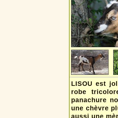
LISOU est jol
robe tricolo
panachure non
une chèvre plu
aussi une mère