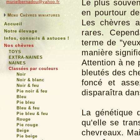
Le plus souven
murielbernadou@yahoo.fr
en pourtour de 
Menu Chèvres miniatures
Les chèvres a
Accueil
rares. Cepend
Notre élevage
Infos, conseils & astuces !
terme de "yeux
Nos chèvres
manière signifi
TOYS
EXTRA-NAINES
Attention à ne
NAINES
Classées par couleurs
bleutés des ch
Noir
Noir & blanc
foncé et asse
Noir & feu
disparaîtra da
Pie noir & feu
Bleu
Pie bleu
Bleu & feu
La génétique d
Pie bleu & feu
Rouge
qu'elle se tr
Pie rouge
chevreaux. Mai
Beige
Pie beige