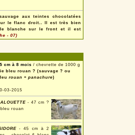
auvage aux teintes chocolatées
r le flanc droit.
. Il est très bien
le blanche sur le front et il est
he - 07)
s
5 cm à 8 mois
/ chevrette de 1000 g
ie bleu rouan ? (sauvage ? ou
leu
rouan + panachure
)
0-03-2015
HALOUETTE
- 47 cm ?
 bleu rouan
SIDORE
- 45 cm à 2
ns - chocolat & blanc