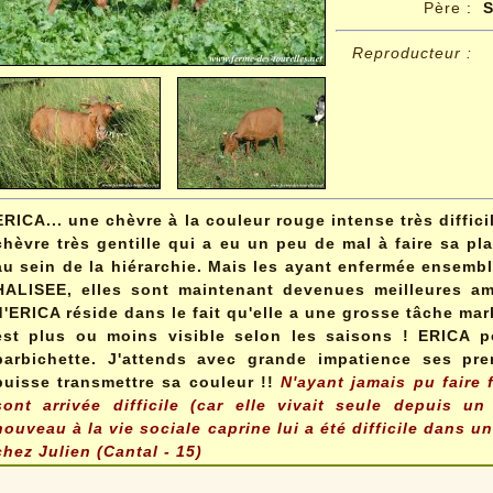
Père
:
S
Reproducteur :
ERICA... une chèvre à la couleur rouge intense très difficil
chèvre très gentille qui a eu un peu de mal à faire sa pl
au sein de la hiérarchie. Mais les ayant enfermée ensem
HALISEE, elles sont maintenant devenues meilleures ami
d'ERICA réside
dans le fait qu'elle a une grosse tâche mar
est plus ou moins
visible selon les saisons ! ERICA po
barbichette. J'attends avec grande impatience ses pre
puisse transmettre sa couleur !!
N'ayant jamais pu faire
sont arrivée difficile (car elle vivait seule depuis un
nouveau à la vie sociale caprine lui a été difficile dans u
chez Julien (Cantal - 15)