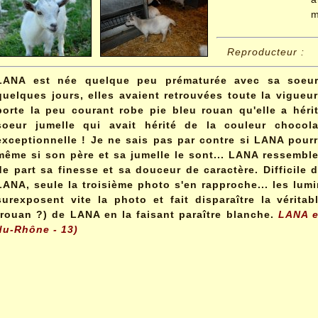
m
Reproducteur :
LANA est née quelque peu prématurée avec sa soeur
quelques jours, elles avaient retrouvées toute la vigue
porte la peu courant robe pie bleu rouan qu'elle a héri
soeur jumelle qui avait hérité de la couleur choco
exceptionnelle ! Je ne sais pas par contre si LANA pour
même si son père et sa jumelle le sont... LANA ressemb
de part sa finesse et sa douceur de caractère. Difficile d
LANA, seule la troisième photo s'en rapproche... les lumi
surexposent vite la photo et fait disparaître la vérita
(rouan ?) de LANA en la faisant paraître blanche.
LANA e
du-Rhône - 13)