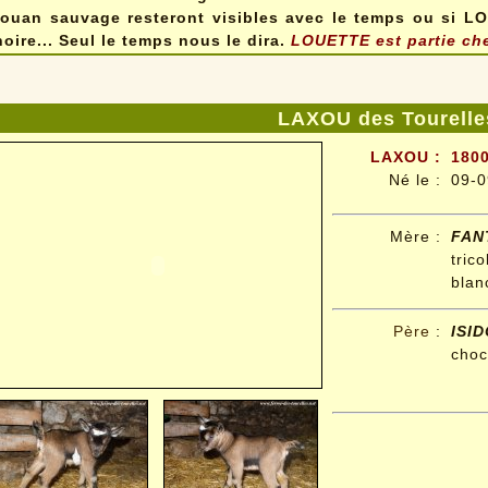
rouan sauvage resteront visibles avec le temps ou si L
noire... Seul le temps nous le dira.
LOUETTE est
partie ch
LAXOU des Tourelle
LAXOU :
1800
Né le :
09-0
Mère :
FAN
tri
blan
Père
:
ISI
choc