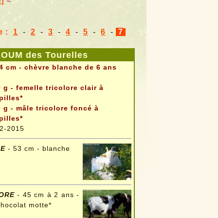
z)
~
e :
1
-
2
-
3
-
4
-
5
-
6
-
7
KOUM des Tourelles
4 cm - chèvre blanche de 6 ans
 g - femelle tricolore clair à
pilles*
 g - mâle tricolore foncé à
illes*
2-2015
IE
- 53 cm - blanche
DORE
- 45 cm à 2 ans -
chocolat motte*