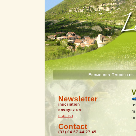
Ferme des Tourelles
V
Newsletter
inscription
I
envoyez un
m
mail ici
u
Contact
(33) 04 67 44 27 45