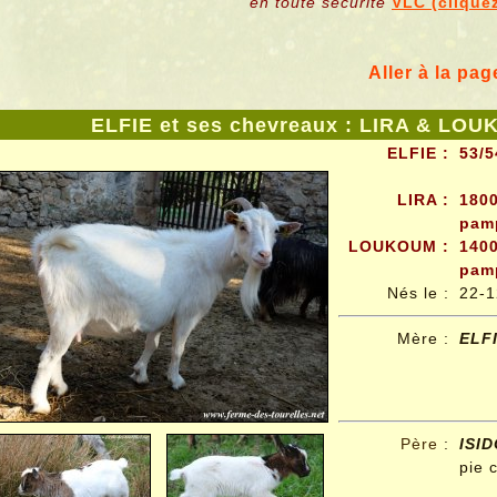
en toute sécurité
VLC (clique
Aller à la pag
ELFIE et ses chevreaux : LIRA & LOU
ELFIE :
53/5
LIRA :
1800
pam
LOUKOUM :
1400
pamp
Nés le :
22-1
Mère :
ELF
Père
:
ISI
pie 