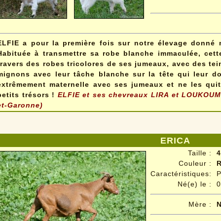
ELFIE a pour la première fois sur notre élevage donné 
Habituée à transmettre sa robe blanche immaculée, cette
travers des robes tricolores de ses jumeaux, avec des tei
mignons avec leur tâche blanche sur la tête qui leur do
extrêmement maternelle avec ses jumeaux et ne les qui
petits trésors !
ELFIE et ses chevreaux LIRA et LOUKOUM s
et-Garonne)
ERICA
Taille :
4
Couleur :
R
Caractéristiques:
P
Né(e) le :
0
Mère :
N