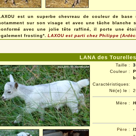
LAXOU est un superbe chevreau de couleur de base s
notamment sur son visage et
avec une tâche blanche su
conformé avec une jolie tête raffiné, il porte une étoi
également frosting*.
LAXOU est parti chez Philippe (Ardèc
LANA des Tourelle
Taille :
3
Couleur :
P
b
Caractéristiques:
Né(e) le :
2
Mère :
-
Père
:
I
a