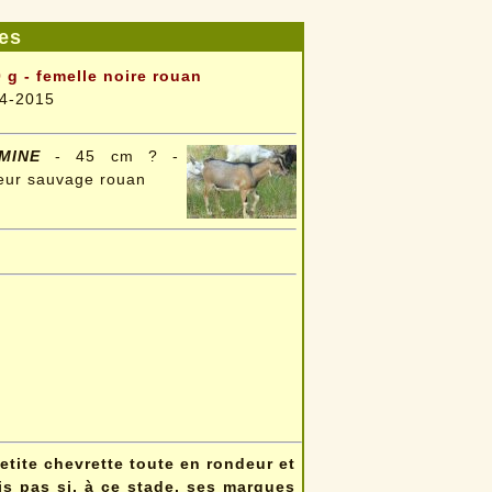
es
 g - femelle noire rouan
4-2015
MINE
- 45 cm ? -
eur sauvage rouan
etite chevrette toute en rondeur et
ais pas si, à ce stade, ses marques