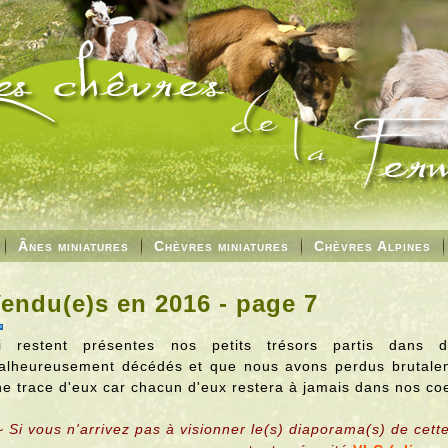
Ânes miniatures
Chèvres miniatures
Chèvres Alpines
endu(e)s en 2016 - page 7
ci restent présentes nos petits trésors partis dans d
alheureusement décédés et que nous avons perdus brutalem
ne trace d'eux car chacun d'eux restera à jamais dans nos co
~ Si vous n'arrivez pas à visionner le(s) diaporama(s) de cett