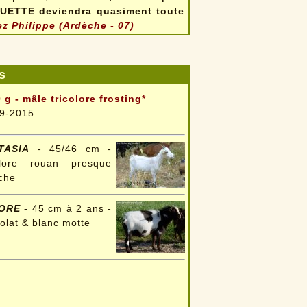
OUETTE deviendra quasiment toute
ez Philippe (Ardèche - 07)
s
 g - mâle tricolore frosting*
9-2015
TASIA
- 45/46 cm -
colore rouan presque
che
DORE
- 45 cm à 2 ans -
olat & blanc motte