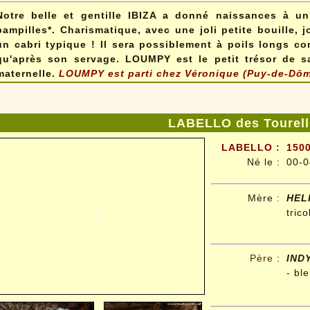
Notre belle et gentille IBIZA a donné naissances à un
pampilles*. Charismatique, avec une joli petite bouille, 
un cabri typique ! Il sera possiblement à poils longs c
qu'après son servage. LOUMPY est le petit trésor de 
maternelle.
LOUMPY est parti chez Véronique (Puy-de-Dôm
LABELLO des Tourell
LABELLO :
1500
Né le :
00-0
Mère :
HEL
trico
Père
:
IND
- ble