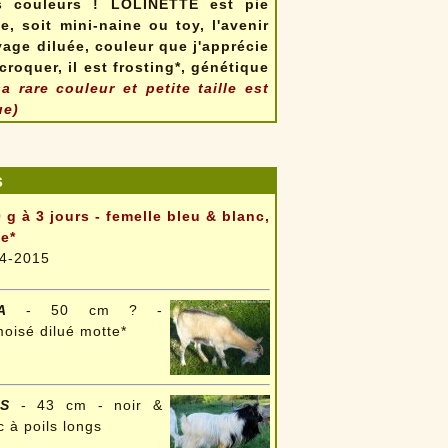
es couleurs ! LOLINETTE est pie
, soit mini-naine ou toy, l'avenir
vage diluée, couleur que j'apprécie
croquer, il est frosting*, génétique
 rare couleur et petite taille est
ue)
s
 g à 3 jours - femelle bleu & blanc,
e*
4-2015
A
- 50 cm ? -
oisé dilué motte*
IS
- 43 cm - noir &
c à poils longs