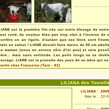
LIANE est la première file née sur notre élevage de notre
tout rond, de couleur bleu pas trop clair à l'inverse de 
confère un air rigolo, d'autant que ses lèvre sont fine
mets en valeur ! LIANE devrait faire moins de 50 cm adult
sa maman (nous en serons sûrs d'ici peu) et sera poss
père... mais sans certitude. Les poils longs ne se révèl
sevrage. LIANE est la prunelle des yeux de sa mère qui ne
partie chez Françoise (Tarn - 81)
LILIANA des Tourell
LILIANA :
2000
Née le :
22-0