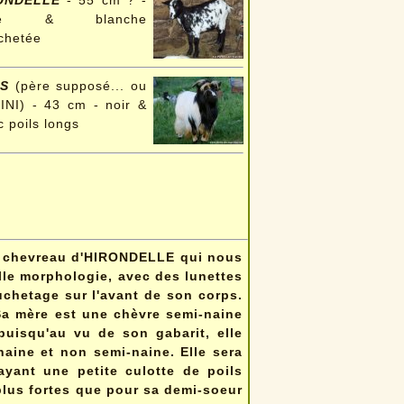
ONDELLE
- 55 cm ? -
ire & blanche
chetée
IS
(père supposé... ou
NI) - 43 cm - noir &
c poils longs
ier chevreau d'HIRONDELLE qui nous
elle morphologie, avec des lunettes
uchetage sur l'avant de son corps.
 Sa mère est une chèvre semi-naine
uisqu'au vu de son gabarit, elle
naine et non semi-naine. Elle sera
yant une petite culotte de poils
plus fortes que pour sa demi-soeur