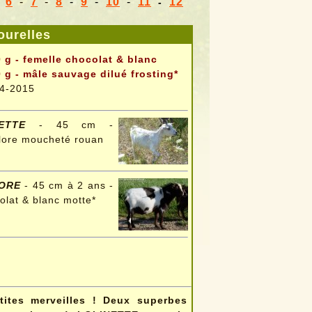
-
6
-
7
-
8
-
9
-
10
-
11
12
-
urelles
 g - femelle chocolat & blanc
 g - mâle sauvage dilué frosting*
4-2015
ETTE
- 45 cm -
olore moucheté rouan
DORE
- 45 cm à 2 ans -
olat & blanc motte*
ites merveilles ! Deux superbes