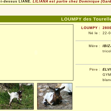
ci-dessus LIANE.
LILIANA est partie chez Dominique (Gard
LOUMPY des Tourell
LOUMPY :
2800
Né le :
22-0
Mère :
IBIZ
tric
Père
:
ELV
GYMI
blan