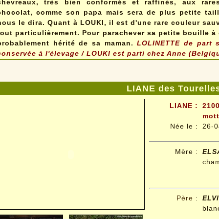
chevreaux, très bien conformés et raffinés, aux rar
chocolat, comme son papa mais sera de plus petite taille
nous le dira. Quant à LOUKI, il est d'une rare couleur sau
tout particulièrement. Pour parachever sa petite bouille à 
probablement hérité de sa maman.
LOLINETTE de part sa
conservée à l'élevage /
LOUKI est parti chez Anne (Belgiq
LIANE des Tourelle
LIANE :
2100
mott
Née le :
26-0
Mère :
ELS
cham
Père
:
ELV
blan