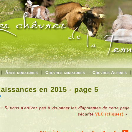
Ânes miniatures
Chèvres miniatures
Chèvres Alpines
aissances en 2015 - page 5
~ Si vous n'arrivez pas à visionner les diaporamas de cette page,
sécurité
VLC (cliquez)
~