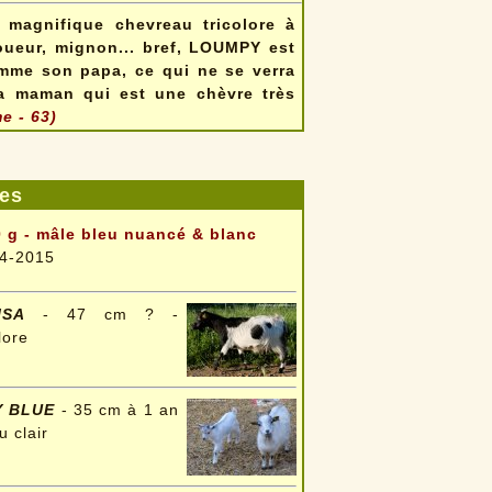
 magnifique chevreau tricolore à
joueur, mignon... bref, LOUMPY est
omme son papa, ce qui ne se verra
sa maman qui est une chèvre très
e - 63)
es
 g - mâle bleu nuancé & blanc
4-2015
ISA
- 47 cm ? -
lore
Y BLUE
- 35 cm à 1 an
u clair