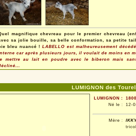
Quel magnifique chevreau pour le premier chevreau (enf
avec sa jolie bouille, sa belle conformation, sa petite ta
pie bleu nuancé !
LABELLO est malheureusement décédé 
interne car après plusieurs jours, il voulait de moins en m
le mettre au lait en poudre avec le biberon mais sans
décliné...
LUMIGNON des Tourel
LUMIGNON :
1800
Né le :
12-0
Mère :
IKK
trico