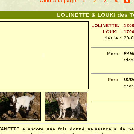
Aller à la page :
1
-
2
-
3
-
4
-
5
LOLINETTE & LOUKI des To
LOLINETTE:
1200
LOUKI :
1700
Nés le :
29-0
Mère :
FAN
tric
Père
:
ISI
choc
FANETTE a encore une fois donné naissance à de pet