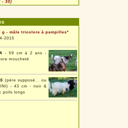
 - 30)
es
 g - mâle tricolore à pampilles*
4-2015
A
- 59 cm à 2 ans -
olore moucheté
IS
(père supposé... ou
NI) - 43 cm - noir &
c poils longs