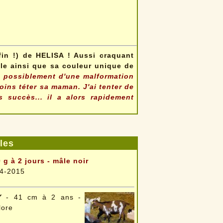
in !) de HELISA ! Aussi craquant
ille ainsi que sa couleur unique de
possiblement d'une malformation
oins téter sa maman. J'ai tenter de
 succès... il a alors rapidement
les
 g à 2 jours - mâle noir
4-2015
Y
- 41 cm à 2 ans -
lore