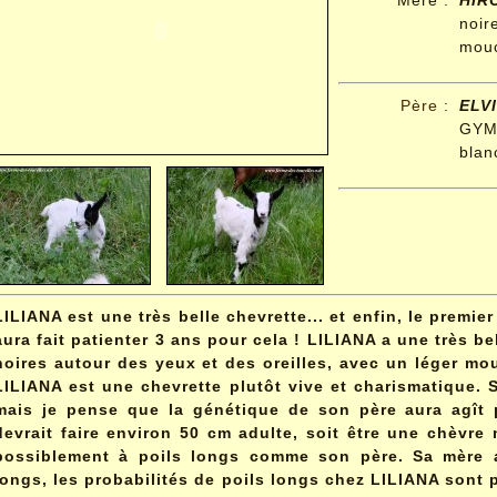
Mère :
HIR
no
mou
Père
:
ELV
GYMI
blan
LILIANA est une très belle chevrette... et enfin, le prem
aura fait patienter 3 ans pour cela ! LILIANA a une très b
noires autour des yeux et des oreilles, avec un léger mo
LILIANA est une chevrette plutôt vive et charismatique.
mais je pense que la génétique de son père aura agît p
devrait faire environ 50 cm adulte, soit être une chèvre 
possiblement à poils longs comme son père. Sa mère a
longs, les probabilités de poils longs chez LILIANA sont 