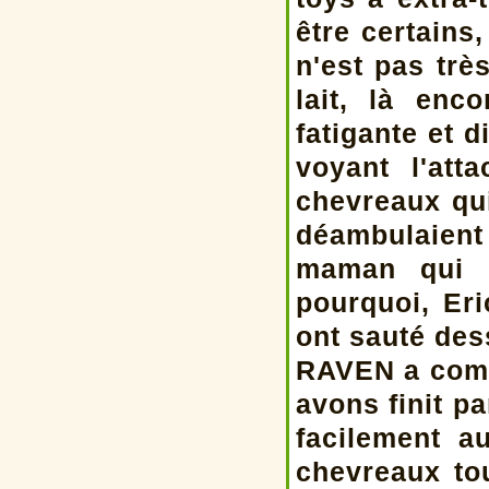
être certains
n'est pas tr
lait, là enc
fatigante et d
voyant l'at
chevreaux qui
déambulaient
maman qui n
pourquoi, Eri
ont sauté des
RAVEN a comp
avons finit p
facilement a
chevreaux tou