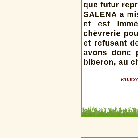
que futur repr
SALENA a mis
et est immé
chèvrerie po
et refusant 
avons donc 
biberon, au c
VALEXA 