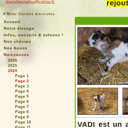
rejou
murielbernadou@yahoo.fr
Menu Chèvres miniatures
Accueil
Notre élevage
Infos, conseils & astuces !
Nos chèvres
Nos boucs
Naissances
2026
2025
2024
Page 1
Page 2
Page 3
Page 4
Page 5
Page 6
Page 7
Page 8
Page 9
Page 10
VADI est un 
Page 11