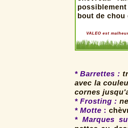
possiblement
bout de chou 
VALEO est malheure
* Barrettes
:
tr
avec la coule
cornes jusqu'
* Frosting
:
ne
* Motte
:
chèvr
* Marques su