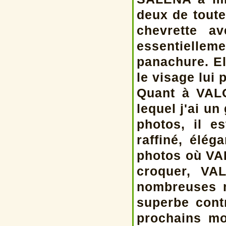
deux de toute
chevrette a
essentielleme
panachure. El
le visage lui
Quant à VALO
lequel j'ai un
photos, il e
raffiné, élé
photos où VAL
croquer, VA
nombreuses m
superbe contr
prochains mo