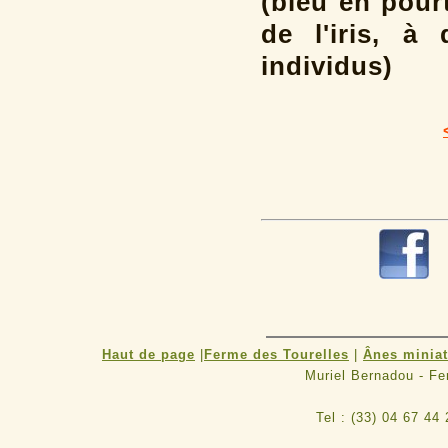
(bleu en pour
de l'iris, à
individus)
Haut de page
|
Ferme des Tourelles
|
Ânes minia
Muriel Bernadou - F
Tel : (33) 04 67 44