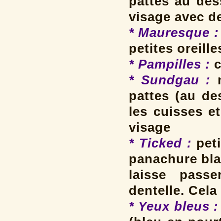
pattes au des
visage avec d
* Mauresque :
petites oreille
* Pampilles
:
c
* Sundgau :
pattes (au de
les cuisses e
visage
* Ticked :
peti
panachure bla
laisse passe
dentelle. Cela
* Yeux bleus :