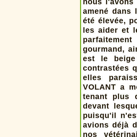
nous l'avons 
amené dans l
été élevée, p
les aider et 
parfaitemen
gourmand, aim
est le beig
contrastées 
elles parai
VOLANT a mo
tenant plus 
devant lesqu
puisqu'il n'e
avions déjà d
nos vétérina