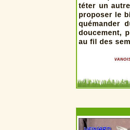
téter un aut
proposer le 
quémander du
doucement, p
au fil des se
VANOIS