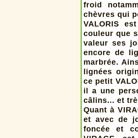
froid notam
chèvres qui po
VALORIS est
couleur que 
valeur ses j
encore de li
marbrée. Ains
lignées origi
ce petit VALO
il a une pers
câlins... et t
Quant à VIRAG
et avec de j
foncée et c