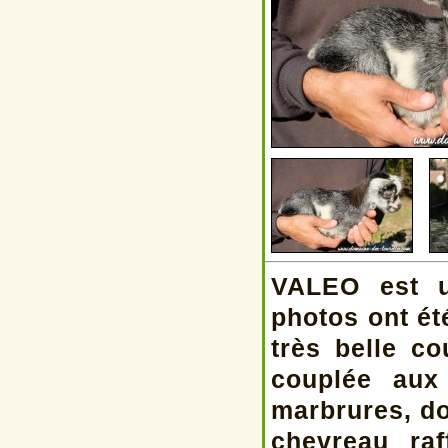
VALEO est u
photos ont ét
très belle c
couplée aux
marbrures, do
chevreau raf